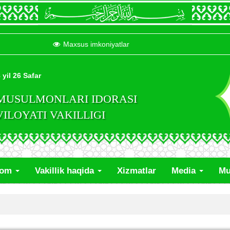
Maxsus imkoniyatlar
 yil 26 Safar
 MUSULMONLARI IDORASI
LOYATI VAKILLIGI
lom
Vakillik haqida
Xizmatlar
Media
Mu