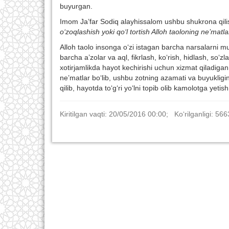
buyurgan.
Imom Ja’far Sodiq alayhissalom ushbu shukrona qil
o‘zoqlashish yoki qo‘l tortish Alloh taoloning ne’matla
Alloh taolo insonga o‘zi istagan barcha narsalarni 
barcha a’zolar va aql, fikrlash, ko‘rish, hidlash, so‘
xotirjamlikda hayot kechirishi uchun xizmat qiladiga
ne’matlar bo‘lib, ushbu zotning azamati va buyukligin
qilib, hayotda to‘g‘ri yo‘lni topib olib kamolotga yetis
Kiritilgan vaqti: 20/05/2016 00:00; Ko‘rilganligi: 566