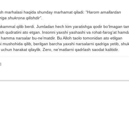
ish marhalasi haqida shunday marhamat qiladi
: “Harom amallardan
riga shukrona qilishdir”.
mukammal qilib berdi. Jumladan hech kim yaratishga qodir bo‘lmagan ta
zlash qudratini ato etgan. Insonni yaxshi yashashi va rohat-farog‘at hamd
n hamma narsalar bu-ne’matdir. Bu Alloh taolo tomonidan ato etilgan
i mushohida qilib, berilgan barcha yaxshi narsalarni qadriga yetib, shu
h uchun harakat qilaylik. Zero, ne’matlarni qadrlash saodat kalitidir.
3