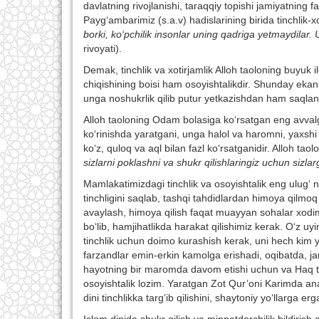
davlatning rivojlanishi, taraqqiy topishi jamiyatning
Payg‘ambarimiz (s.a.v) hadislarining birida tinchlik-
borki, ko‘pchilik insonlar uning qadriga yetmaydilar.
U
rivoyati).
Demak, tinchlik va xotirjamlik Alloh taoloning buyuk i
chiqishining boisi ham osoyishtalikdir. Shunday ekan, 
unga noshukrlik qilib putur yetkazishdan ham saqlani
Alloh taoloning Odam bolasiga ko‘rsatgan eng avvalgi 
ko‘rinishda yaratgani, unga halol va haromni, yaxshi
ko‘z, quloq va aql bilan fazl ko‘rsatganidir. Alloh tao
sizlarni poklashni va shukr qilishlaringiz uchun sizlarg
Mamlakatimizdagi tinchlik va osoyishtalik eng ulug‘ 
tinchligini saqlab, tashqi tahdidlardan himoya qilmo
avaylash, himoya qilish faqat muayyan sohalar xodim
bo‘lib, hamjihatlikda harakat qilishimiz kerak. O‘z u
tinchlik uchun doimo kurashish kerak, uni hech kim y
farzandlar emin-erkin kamolga erishadi, oqibatda, j
hayotning bir maromda davom etishi uchun va Haq ta
osoyishtalik lozim. Yaratgan Zot Qur’oni Karimda ana
dini tinchlikka targ‘ib qilishini, shaytoniy yo‘llarga erg