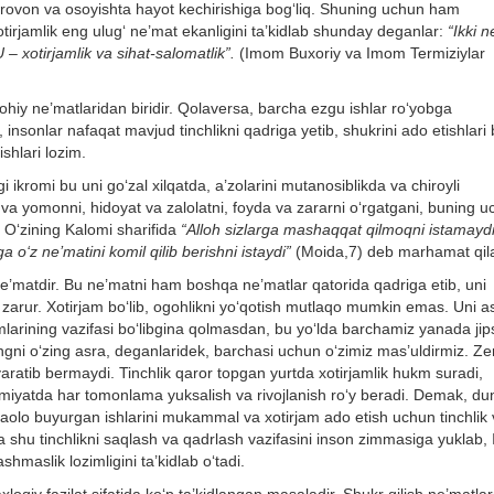
 farovon va osoyishta hayot kechirishiga bog‘liq. Shuning uchun ham
xotirjamlik eng ulug‘ ne’mat ekanligini ta’kidlab shunday deganlar:
“Ikki 
 – xotirjamlik va sihat-salomatlik”.
(Imom Buxoriy va Imom Termiziylar
lohiy ne’matlaridan biridir. Qolaversa, barcha ezgu ishlar ro‘yobga
insonlar nafaqat mavjud tinchlikni qadriga yetib, shukrini ado etishlari b
shlari lozim.
ikromi bu uni go‘zal xilqatda, a’zolarini mutanosiblikda va chiroyli
 va yomonni, hidoyat va zalolatni, foyda va zararni o‘rgatgani, buning 
lo O‘zining Kalomi sharifida
“Alloh sizlarga mashaqqat qilmoqni istamaydi
a o‘z ne’matini komil qilib berishni istaydi”
(Moida,7) deb marhamat qila
ne’matdir. Bu ne’matni ham boshqa ne’matlar qatorida qadriga etib, uni
q zarur. Xotirjam bo‘lib, ogohlikni yo‘qotish mutlaqo mumkin emas. Uni a
larining vazifasi bo‘libgina qolmasdan, bu yo‘lda barchamiz yanada jip
yingni o‘zing asra, deganlaridek, barchasi uchun o‘zimiz mas’uldirmiz. Ze
aratib bermaydi. Tinchlik qaror topgan yurtda xotirjamlik hukm suradi,
amiyatda har tomonlama yuksalish va rivojlanish ro‘y beradi. Demak, d
olo buyurgan ishlarini mukammal va xotirjam ado etish uchun tinchlik 
 shu tinchlikni saqlash va qadrlash vazifasini inson zimmasiga yuklab,
ashmaslik lozimligini ta’kidlab o‘tadi.