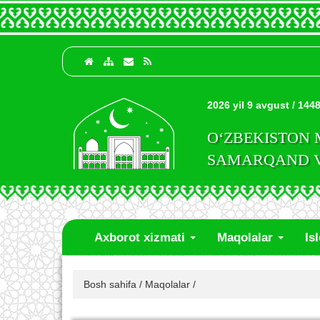
2026 yil 9 avgust / 1448
O‘ZBEKISTON
SAMARQAND VI
Axborot xizmati
Maqolalar
Is
Bosh sahifa
/
Maqolalar
/