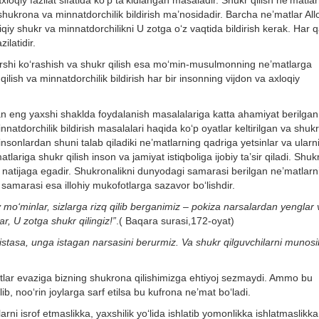
axloqiy fazilat sifatida ko‘p ta’kidlangan masaladir. Shukr qilish ne’matla
hukrona va minnatdorchilik bildirish ma’nosidadir. Barcha ne’matlar All
iy shukr va minnatdorchilikni U zotga o‘z vaqtida bildirish kerak. Har 
ilatidir.
arshi ko‘rashish va shukr qilish esa mo‘min-musulmonning ne’matlarga
lish va minnatdorchilik bildirish har bir insonning vijdon va axloqiy
an eng yaxshi shaklda foydalanish masalalariga katta ahamiyat berilgan
atdorchilik bildirish masalalari haqida ko‘p oyatlar keltirilgan va shuk
n insonlardan shuni talab qiladiki ne’matlarning qadriga yetsinlar va ularn
ariga shukr qilish inson va jamiyat istiqboliga ijobiy ta’sir qiladi. Shukr
iy natijaga egadir. Shukronalikni dunyodagi samarasi berilgan ne’matlarn
 samarasi esa illohiy mukofotlarga sazavor bo‘lishdir.
 mo‘minlar, sizlarga rizq qilib berganimiz – pokiza narsalardan yenglar 
ar, U zotga shukr qilingiz!”
.( Baqara surasi,172-oyat)
 istasa, unga istagan narsasini berurmiz. Va shukr qilguvchilarni munosi
tlar evaziga bizning shukrona qilishimizga ehtiyoj sezmaydi. Ammo bu
lib, noo‘rin joylarga sarf etilsa bu kufrona ne’mat bo‘ladi.
arni isrof etmaslikka, yaxshilik yo‘lida ishlatib yomonlikka ishlatmaslikka