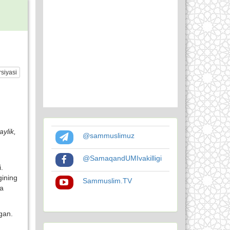
siyasi
ylik,
@sammuslimuz
@SamaqandUMIvakilligi
.
gining
Sammuslim.TV
ra
gan.