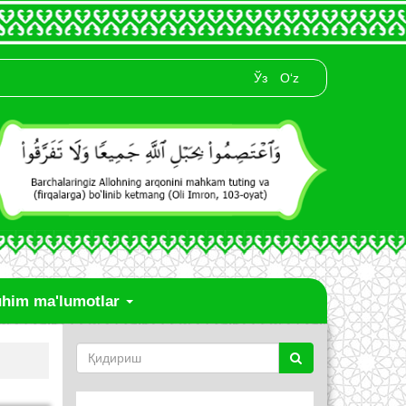
Ўз
O‘z
him ma'lumotlar