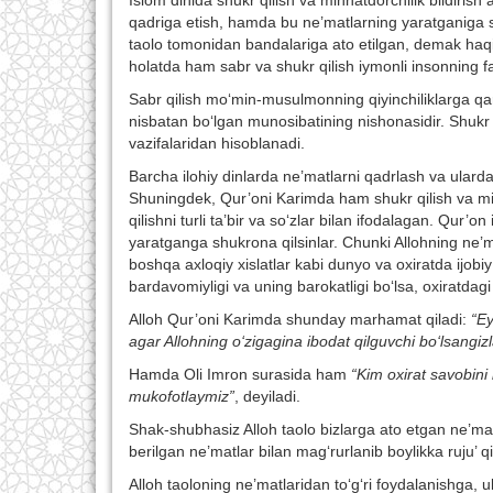
Islom dinida shukr qilish va minnatdorchilik bildirish 
qadriga etish, hamda bu ne’matlarning yaratganiga s
taolo tomonidan bandalariga ato etilgan, demak haqiq
holatda ham sabr va shukr qilish iymonli insonning faz
Sabr qilish mo‘min-musulmonning qiyinchiliklarga q
nisbatan bo‘lgan munosibatining nishonasidir. Shukr qi
vazifalaridan hisoblanadi.
Barcha ilohiy dinlarda ne’matlarni qadrlash va ulard
Shuningdek, Qur’oni Karimda ham shukr qilish va minn
qilishni turli ta’bir va so‘zlar bilan ifodalagan. Qur’o
yaratganga shukrona qilsinlar. Chunki Allohning ne’matl
boshqa axloqiy xislatlar kabi dunyo va oxiratda ijob
bardavomiyligi va uning barokatligi bo‘lsa, oxiratdagi
Alloh Qur’oni Karimda shunday marhamat qiladi:
“Ey
agar Allohning o‘zigagina ibodat qilguvchi bo‘lsangizl
Hamda Oli Imron surasida ham
“Kim oxirat savobini
mukofotlaymiz”
, deyiladi.
Shak-shubhasiz Alloh taolo bizlarga ato etgan ne’ma
berilgan ne’matlar bilan mag‘rurlanib boylikka ruju’ qi
Alloh taoloning ne’matlaridan to‘g‘ri foydalanishga, ul