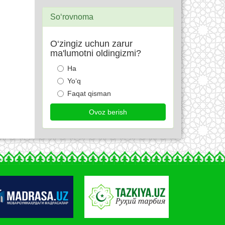
So‘rovnoma
O‘zingiz uchun zarur
ma'lumotni oldingizmi?
Ha
Yo‘q
Faqat qisman