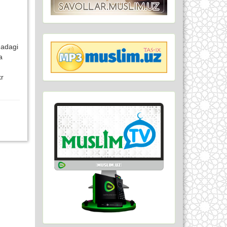
nadagi
a
kr