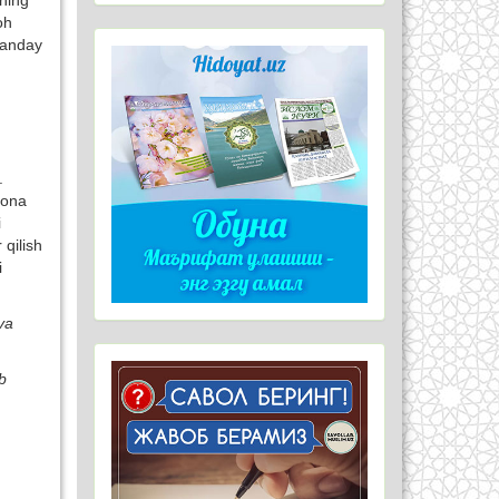
rning
oh
qanday
.
rona
i
 qilish
i
va
b