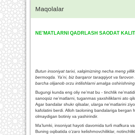
Maqolalar
NE’MATLARNI QADRLASH SAODAT KALIT
Butun insoniyat tarixi, xalqimizning necha meng yilli
bermoqda. Ya’ni, biz barqaror taraqqiyot va farovon h
barcha olijanob orzu intilishlarni amalga oshirishning
Bugungi kunda eng oliy ne’mat bu - tinchlik ne’matidi
sanoqsiz ne’matlarni, tuganmas yaxshiliklarni ato qild
Agar bandalar shukr qilsalar, ularga ne’matlarini ziyod
kafolatini berdi. Alloh taoloning bandalariga bergan h
olmaydigan botiniy va yashirindir.
Ma’lumki, insoniyat hayoti davomida turli mafkura va
Buning oqibatida o‘zaro kelishmovchiliklar, notinch