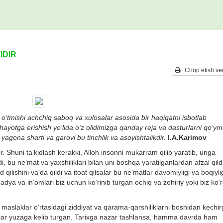
IDIR
Chop etish ver
k o‘tmishi achchiq saboq va xulosalar asosida bir haqiqatni isbotlab
ayotga erishish yo‘lida o‘z olidimizga qanday reja va dasturlarni qo‘yma
 yagona sharti va garovi bu tinchlik va asoyishtalikdir.
I.A.Karimov
r. Shuni ta’kidlash kerakki, Alloh insonni mukarram qilib yaratib, unga
i, bu ne’mat va yaxshiliklari bilan uni boshqa yaratilganlardan afzal qildi
 qilishini va’da qildi va itoat qilsalar bu ne’matlar davomiyligi va boqiyli
adya va in’omlari biz uchun ko‘rinib turgan ochiq va zohiriy yoki biz ko‘
 maslaklar o‘rtasidagi ziddiyat va qarama-qarshiliklarni boshidan kechir
liklar yuzaga kelib turgan. Tarixga nazar tashlansa, hamma davrda ham