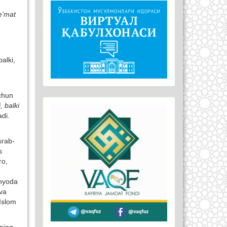
ne’mat
alki,
uchun
, balki
di.
srab-
s
ro,
unyoda
va
 Islom