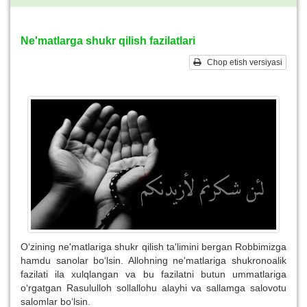
Ne'matlarga shukr qilish fazilatlari
Chop etish versiyasi
O‘zining ne'matlariga shukr qilish ta'limini bergan Robbimizga
hamdu sanolar bo‘lsin. Allohning ne'matlariga shukronoalik
fazilati ila xulqlangan va bu fazilatni butun ummatlariga
o‘rgatgan Rasululloh sollallohu alayhi va sallamga salovotu
salomlar bo‘lsin.