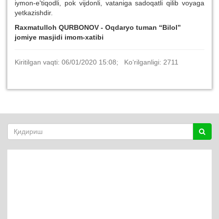
iymon-e'tiqodli, pok vijdonli, vataniga sadoqatli qilib voyaga
yetkazishdir.
Raxmatulloh QURBONOV - Oqdaryo tuman “Bilol”
jomiye masjidi imom-xatibi
Kiritilgan vaqti: 06/01/2020 15:08; Ko‘rilganligi: 2711