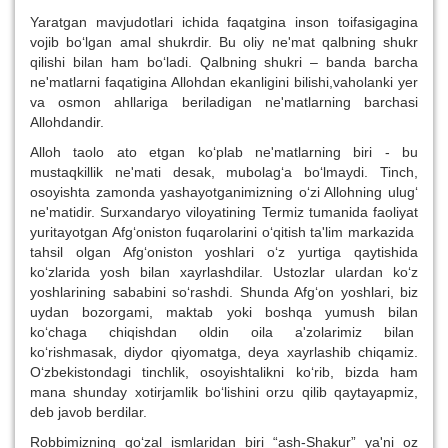
Yaratgan mavjudotlari ichida faqatgina inson toifasigagina
vojib bo‘lgan amal shukrdir. Bu oliy ne'mat qalbning shukr
qilishi bilan ham bo‘ladi. Qalbning shukri – banda barcha
ne'matlarni faqatigina Allohdan ekanligini bilishi,vaholanki yer
va osmon ahllariga beriladigan ne'matlarning barchasi
Allohdandir.
Alloh taolo ato etgan ko‘plab ne'matlarning biri - bu
mustaqkillik ne'mati desak, mubolag‘a bo‘lmaydi. Tinch,
osoyishta zamonda yashayotganimizning o‘zi Allohning ulug‘
ne'matidir. Surxandaryo viloyatining Termiz tumanida faoliyat
yuritayotgan Afg‘oniston fuqarolarini o‘qitish ta'lim markazida
tahsil olgan Afg‘oniston yoshlari o‘z yurtiga qaytishida
ko‘zlarida yosh bilan xayrlashdilar. Ustozlar ulardan ko‘z
yoshlarining sababini so‘rashdi. Shunda Afg‘on yoshlari, biz
uydan bozorgami, maktab yoki boshqa yumush bilan
ko‘chaga chiqishdan oldin oila a'zolarimiz bilan
ko‘rishmasak, diydor qiyomatga, deya xayrlashib chiqamiz.
O‘zbekistondagi tinchlik, osoyishtalikni ko‘rib, bizda ham
mana shunday xotirjamlik bo‘lishini orzu qilib qaytayapmiz,
deb javob berdilar.
Robbimizning go‘zal ismlaridan biri “ash-Shakur” ya'ni oz