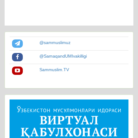
@sammuslimuz
@SamaqandUMIvakilligi
Sammuslim.TV