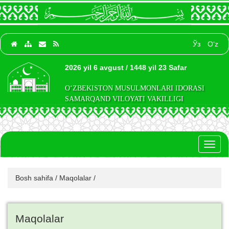
Ўз
O‘z
2026 yil 6 avgust / 1448 yil 23 Safar
O‘ZBEKISTON MUSULMONLARI IDORASI
SAMARQAND VILOYATI VAKILLIGI
Toggl
naviga
Bosh sahifa
/
Maqolalar
/
Maqolalar