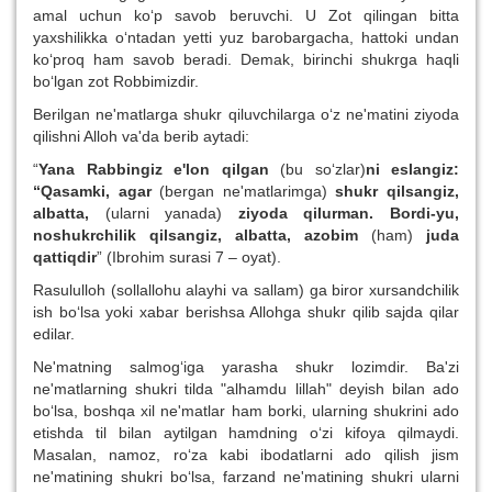
amal uchun ko‘p savob beruvchi. U Zot qilingan bitta
yaxshilikka o‘ntadan yetti yuz barobargacha, hattoki undan
ko‘proq ham savob beradi. Demak, birinchi shukrga haqli
bo‘lgan zot Robbimizdir.
Berilgan ne'matlarga shukr qiluvchilarga o‘z ne'matini ziyoda
qilishni Alloh va'da berib aytadi:
“
Yana Rabbingiz e'lon qilgan
(bu so‘zlar)
ni eslangiz:
“Qasamki, agar
(bergan ne'matlarimga)
shukr qilsangiz,
albatta,
(ularni yanada)
ziyoda qilurman. Bordi-yu,
noshukrchilik qilsangiz, albatta, azobim
(ham)
juda
qattiqdir
” (Ibrohim surasi 7 – oyat).
Rasululloh (sollallohu alayhi va sallam) ga biror xursandchilik
ish bo‘lsa yoki xabar berishsa Allohga shukr qilib sajda qilar
edilar.
Ne'matning salmog‘iga yarasha shukr lozimdir. Ba'zi
ne'matlarning shukri tilda "alhamdu lillah" deyish bilan ado
bo‘lsa, boshqa xil ne'matlar ham borki, ularning shukrini ado
etishda til bilan aytilgan hamdning o‘zi kifoya qilmaydi.
Masalan, namoz, ro‘za kabi ibodatlarni ado qilish jism
ne'matining shukri bo‘lsa, farzand ne'matining shukri ularni