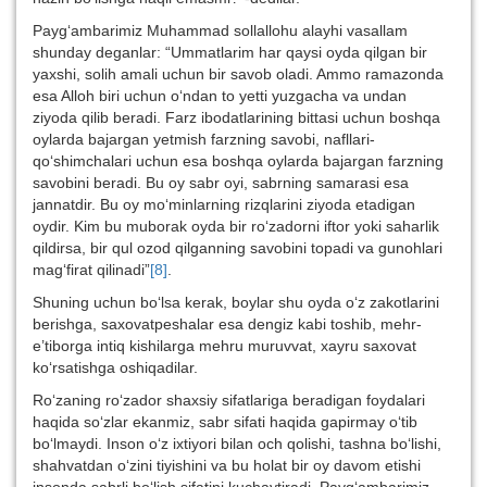
Payg‘ambarimiz Muhammad sollallohu alayhi vasallam
shunday deganlar: “Ummatlarim har qaysi oyda qilgan bir
yaxshi, solih amali uchun bir savob oladi. Ammo ramazonda
esa Alloh biri uchun o‘ndan to yetti yuzgacha va undan
ziyoda qilib beradi. Farz ibodatlarining bittasi uchun boshqa
oylarda bajargan yetmish farzning savobi, nafllari-
qo‘shimchalari uchun esa boshqa oylarda bajargan farzning
savobini beradi. Bu oy sabr oyi, sabrning samarasi esa
jannatdir. Bu oy mo‘minlarning rizqlarini ziyoda etadigan
oydir. Kim bu muborak oyda bir ro‘zadorni iftor yoki saharlik
qildirsa, bir qul ozod qilganning savobini topadi va gunohlari
mag‘firat qilinadi”
[8]
.
Shuning uchun bo‘lsa kerak, boylar shu oyda o‘z zakotlarini
berishga, saxovatpeshalar esa dengiz kabi toshib, mehr-
e’tiborga intiq kishilarga mehru muruvvat, xayru saxovat
ko‘rsatishga oshiqadilar.
Ro‘zaning ro‘zador shaxsiy sifatlariga beradigan foydalari
haqida so‘zlar ekanmiz, sabr sifati haqida gapirmay o‘tib
bo‘lmaydi. Inson o‘z ixtiyori bilan och qolishi, tashna bo‘lishi,
shahvatdan o‘zini tiyishini va bu holat bir oy davom etishi