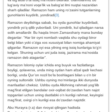
va lug‘atda o‘ta issiq ma’nosini bildiradi. Ulamolarimiz bu
lug‘aviy ma’noni voqe’lik va balog‘at ilmi nuqtai nazaridan
sharh qiladilar. Ramazon ham uning ro‘zasini tutganlarning
gunohlarini kuydirib, yondiradi
[3]
.
Ramazon deyilishiga sabab, bu oyda gunohlar kuydiriladi,
yondirib yo‘q qilib yuboriladi. Uni yondirib, kul qiladigan narsa
solih amallardir. Bu haqda Imom Zamaxshariy mana bunday
deganlar: “Har bir oyni nomlash vaqtida shu oydagi biror
belgi bilan yoki o‘ziga xos xususiyat bilan nomiga ahamiyat
qilganlar. Ramazon oyi esa yilning eng issiq kunlariga to‘g‘ri
kelgan. Shuning uchun uni juda issiq, jazirama ma’nosida
ramazon deb ataganlar”.
Ramazon Islomiy oylar ichida eng buyuk va fazilatlarga
boyligi, qolaversa, unda ming oydan ham afzal qadr kechasi
borligi, unda Qur’on nozil bo‘la boshlagani bilan u o‘n bir
oyning sultonidir. Ushbu oyning mo‘minlarga ikki dunyoda
manfaatlari cheksiz. Ushbu oyda Allohning rahmati yog‘ilib
mag‘firat etilgan bandalar oxir-oqibat do‘zaxdan ham najot
topganlari uchun uning dastlabki o‘n kunligi rahmat, keyingisi
mag‘firat, oxirgi o‘n kunligi esa do‘zaxdan najotdir.
Abu Hurayra (r.a) dan rivoyat qilingan hadisda