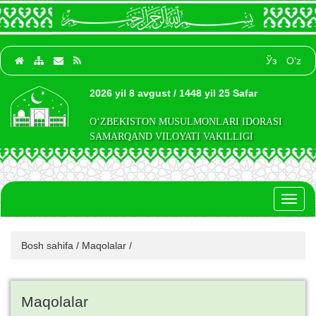
Ўз
O‘z
2026 yil 8 avgust / 1448 yil 25 Safar
O‘ZBEKISTON MUSULMONLARI IDORASI
SAMARQAND VILOYATI VAKILLIGI
Toggl
naviga
Bosh sahifa
/
Maqolalar
/
Maqolalar