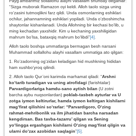
Payg‘ambarimiz sollallohu alayhi vasallam shunday deganlar:
“Sizga muborak Ramazon oyi keldi. Alloh taolo sizga uning
ro‘zasini tutmoqlikni farz qildi. Unda osmonlarning eshiklari
ochilur, jahannamning eshiklari yopiladi. Unda o‘zboshimcha
shaytonlar kishanlanadi. Unda Allohning bir kechasi bo‘lib, u
ming kechadan yaxshidir. Kim u kechaning yaxshiligidan
mahrum bo‘lsa, bataxqiq mahrum bo‘libdi”
[4]
.
Alloh taolo boshqa ummatlarga bermagan besh narsani
Muhammad sollallohu alayhi vasallam ummatiga ato qilgan:
1. Ro‘zadorning og‘zidan keladigan hid mushkning hididan
ham xushbo‘yroq qilindi.
2. Alloh taolo Qur’oni karimda marhamat qiladi: “
Arshni
ko‘tarib turadigan va uning atrofidagi
(farishtalar)
Parvardigorlariga hamdu-sano aytish bilan
(U zotni
barcha aybu nuqsonlardan)
poklab-tasbeh ayturlar va U
zotga iymon keltirurlar, hamda iymon keltirgan kishilarni
mag‘firat qilishini so‘rarlar: “Parvardigoro, O‘zing
rahmat-mehribonlik va ilm jihatidan barcha narsadan
kengdirsan. Bas tavba-tazarru’ qilgan va Sening
yo‘lingga ergashgan kishilarni O‘zing mag‘firat qilgin va
ularni do‘zax azobidan saqlagin
”
[5]
.