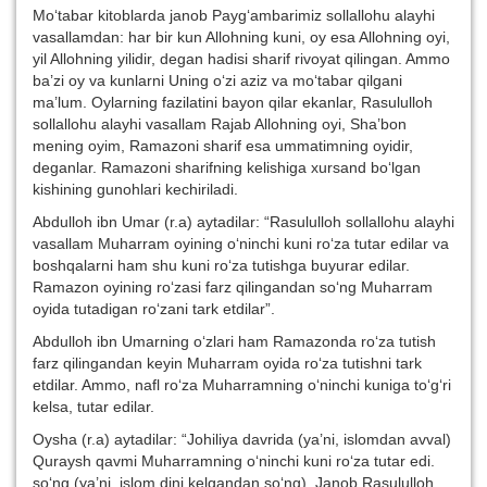
Mo‘tabar kitoblarda janob Payg‘ambarimiz sollallohu alayhi
vasallamdan: har bir kun Allohning kuni, oy esa Allohning oyi,
yil Allohning yilidir, degan hadisi sharif rivoyat qilingan. Ammo
ba’zi oy va kunlarni Uning o‘zi aziz va mo‘tabar qilgani
ma’lum. Oylarning fazilatini bayon qilar ekanlar, Rasululloh
sollallohu alayhi vasallam Rajab Allohning oyi, Sha’bon
mening oyim, Ramazoni sharif esa ummatimning oyidir,
deganlar. Ramazoni sharifning kelishiga xursand bo‘lgan
kishining gunohlari kechiriladi.
Abdulloh ibn Umar (r.a) aytadilar: “Rasululloh sollallohu alayhi
vasallam Muharram oyining o‘ninchi kuni ro‘za tutar edilar va
boshqalarni ham shu kuni ro‘za tutishga buyurar edilar.
Ramazon oyining ro‘zasi farz qilingandan so‘ng Muharram
oyida tutadigan ro‘zani tark etdilar”.
Abdulloh ibn Umarning o‘zlari ham Ramazonda ro‘za tutish
farz qilingandan keyin Muharram oyida ro‘za tutishni tark
etdilar. Ammo, nafl ro‘za Muharramning o‘ninchi kuniga to‘g‘ri
kelsa, tutar edilar.
Oysha (r.a) aytadilar: “Johiliya davrida (ya’ni, islomdan avval)
Quraysh qavmi Muharramning o‘ninchi kuni ro‘za tutar edi.
so‘ng (ya’ni, islom dini kelgandan so‘ng), Janob Rasululloh