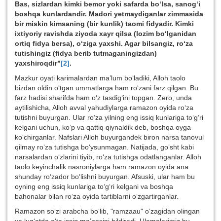
Bas, sizlardan kimki bemor yoki safarda bo‘lsa, sanog‘i
boshqa kunlardandir. Madori yetmaydiganlar zimmasida
bir miskin kimsaning (bir kunlik) taomi fidyadir. Kimki
ixtiyoriy ravishda ziyoda xayr qilsa (lozim bo‘lganidan
ortiq fidya bersa), o‘ziga yaxshi. Agar bilsangiz, ro‘za
tutishingiz (fidya berib tutmaganingizdan)
yaxshiroqdir”
[2]
.
Mazkur oyati karimalardan ma’lum bo‘ladiki, Alloh taolo
bizdan oldin o‘tgan ummatlarga ham ro‘zani farz qilgan. Bu
farz hadisi sharifda ham o‘z tasdig‘ini topgan. Zero, unda
aytilishicha, Alloh avval yahudiylarga ramazon oyida ro‘za
tutishni buyurgan. Ular ro‘za yilning eng issiq kunlariga to‘g‘ri
kelgani uchun, ko‘p va qattiq qiynaldik deb, boshqa oyga
ko‘chirganlar. Nafslari Alloh buyurgandek biron narsa tanovul
qilmay ro‘za tutishga bo‘ysunmagan. Natijada, go‘sht kabi
narsalardan o‘zlarini tiyib, ro‘za tutishga odatlanganlar. Alloh
taolo keyinchalik nasroniylarga ham ramazon oyida ana
shunday ro‘zador bo‘lishni buyurgan. Afsuski, ular ham bu
oyning eng issiq kunlariga to‘g‘ri kelgani va boshqa
bahonalar bilan ro‘za oyida tartiblarni o‘zgartirganlar.
Ramazon so‘zi arabcha bo‘lib, "ramzaau" o‘zagidan olingan