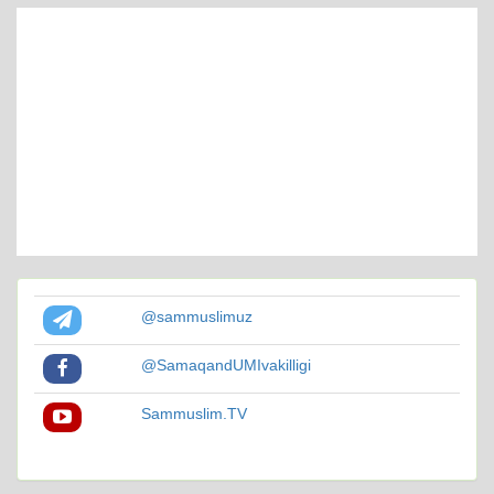
@sammuslimuz
@SamaqandUMIvakilligi
Sammuslim.TV