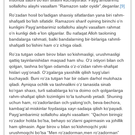
insonda sabrli bo‘lish sifatini kuchaytiradi. Payg‘ambarimiz
sollallohu alayhi vasallam “Ramazon sabr oyidir”,deganlar.
[9]
Ro‘zadan hosil bo‘ladigan shaxsiy sifatlardan yana biri rahm-
shafqatli bo‘lish sifatidir. Ramazoni sharif oyining birinchi o‘n
kunligini Payg‘ambarimiz sollallohu alayhi vasallam rahmat
o‘n kunligi deb e’lon qilganlar. Bu nafaqat Alloh taoloning
bandalarga rahmati, balki bandalarning bir-birlariga rahmli-
shafqatli bo‘lishini ham o‘z ichiga oladi.
Ro‘za tutgan odam birov bilan so‘kishmasligi, urushmasligi
qattiq tayinlanishidan maqsad ham shu. O‘z ixtiyori bilan och
qolgan, tashna bo‘lgan odamda o‘z-o‘zidan rahm-shafqat
hislari uyg‘onadi. O‘zgalarga yaxshilik qilish tuyg‘ulari
kuchayadi. Buni ro‘za tutgan har bir odam darhol mulohaza
qiladi. Ayniqsa ochlik va tashnalikni o‘z tanasida sinab
ko‘rgan shaxs, turli sabablarga ko‘ra doimo och qolganlarga
rahm-shafqat qilish lozimligini to‘la tushunib yetadi. Shuning
uchun ham, ro‘zadorlardan och-yalong‘och, beva-bechora,
kambag‘al-miskinlar foydasiga xayr-sadaqa qilish ko‘payadi.
Payg‘ambarimiz sollallohu alayhi vasallam: “Qachon biringiz
ro‘zador holda bo‘lsa, behayo so‘zlarni gapirmasin va johillik
ham qilmasin. Agar birov u bilan so‘kishmoqchi yoki
urushmoqchi bo‘lsa “Men ro‘zadorman,men ro‘zadorman”