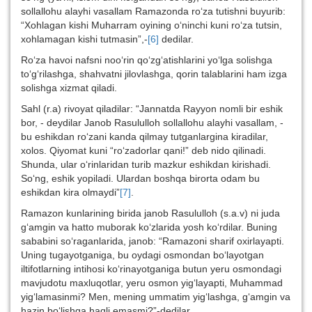
sollallohu alayhi vasallam Ramazonda ro‘za tutishni buyurib:
“Xohlagan kishi Muharram oyining o‘ninchi kuni ro‘za tutsin,
xohlamagan kishi tutmasin”,-
[6]
dedilar.
Ro‘za havoi nafsni noo‘rin qo‘zg‘atishlarini yo‘lga solishga
to‘g‘rilashga, shahvatni jilovlashga, qorin talablarini ham izga
solishga xizmat qiladi.
Sahl (r.a) rivoyat qiladilar: “Jannatda Rayyon nomli bir eshik
bor, - deydilar Janob Rasululloh sollallohu alayhi vasallam, -
bu eshikdan ro‘zani kanda qilmay tutganlargina kiradilar,
xolos. Qiyomat kuni “ro‘zadorlar qani!” deb nido qilinadi.
Shunda, ular o‘rinlaridan turib mazkur eshikdan kirishadi.
So‘ng, eshik yopiladi. Ulardan boshqa birorta odam bu
eshikdan kira olmaydi”
[7]
.
Ramazon kunlarining birida janob Rasululloh (s.a.v) ni juda
g‘amgin va hatto muborak ko‘zlarida yosh ko‘rdilar. Buning
sababini so‘raganlarida, janob: “Ramazoni sharif oxirlayapti.
Uning tugayotganiga, bu oydagi osmondan bo‘layotgan
iltifotlarning intihosi ko‘rinayotganiga butun yeru osmondagi
mavjudotu maxluqotlar, yeru osmon yig‘layapti, Muhammad
yig‘lamasinmi? Men, mening ummatim yig‘lashga, g‘amgin va
hazin bo‘lishga haqli emasmi?”-dedilar.