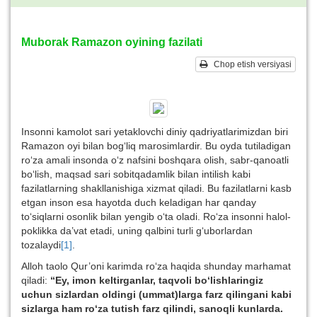
Muborak Ramazon oyining fazilati
Chop etish versiyasi
Insonni kamolot sari yetaklovchi diniy qadriyatlarimizdan biri
Ramazon oyi bilan bog‘liq marosimlardir. Bu oyda tutiladigan
ro‘za amali insonda o‘z nafsini boshqara olish, sabr-qanoatli
bo‘lish, maqsad sari sobitqadamlik bilan intilish kabi
fazilatlarning shakllanishiga xizmat qiladi. Bu fazilatlarni kasb
etgan inson esa hayotda duch keladigan har qanday
to‘siqlarni osonlik bilan yengib o‘ta oladi. Ro‘za insonni halol-
poklikka da’vat etadi, uning qalbini turli g‘uborlardan
tozalaydi
[1]
.
Alloh taolo Qur’oni karimda ro‘za haqida shunday marhamat
qiladi:
“Ey, imon keltirganlar, taqvoli bo‘lishlaringiz
uchun sizlardan oldingi (ummat)larga farz qilingani kabi
sizlarga ham ro‘za tutish farz qilindi, sanoqli kunlarda.