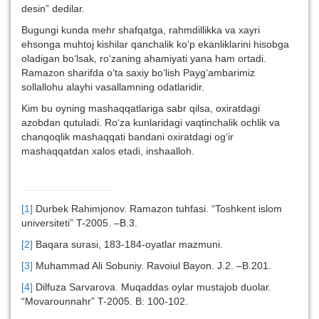
desin” dedilar.
Bugungi kunda mehr shafqatga, rahmdillikka va xayri
ehsonga muhtoj kishilar qanchalik ko‘p ekanliklarini hisobga
oladigan bo‘lsak, ro‘zaning ahamiyati yana ham ortadi.
Ramazon sharifda o‘ta saxiy bo‘lish Payg‘ambarimiz
sollallohu alayhi vasallamning odatlaridir.
Kim bu oyning mashaqqatlariga sabr qilsa, oxiratdagi
azobdan qutuladi. Ro‘za kunlaridagi vaqtinchalik ochlik va
chanqoqlik mashaqqati bandani oxiratdagi og‘ir
mashaqqatdan xalos etadi, inshaalloh.
[1]
Durbek Rahimjonov. Ramazon tuhfasi. “Toshkent islom
universiteti” T-2005. –B.3.
[2]
Baqara surasi, 183-184-oyatlar mazmuni.
[3]
Muhammad Ali Sobuniy. Ravoiul Bayon. J.2. –B.201.
[4]
Dilfuza Sarvarova. Muqaddas oylar mustajob duolar.
“Movarounnahr” T-2005. B: 100-102.