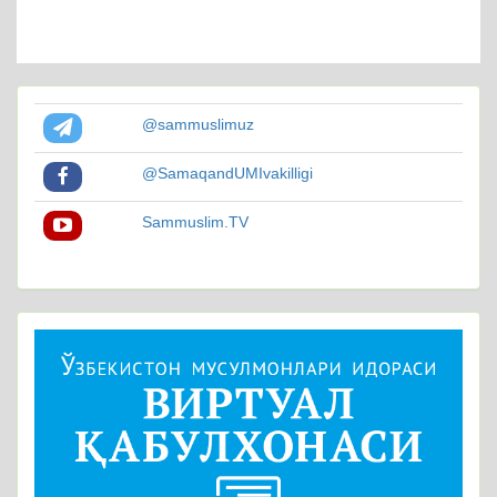
@sammuslimuz
@SamaqandUMIvakilligi
Sammuslim.TV