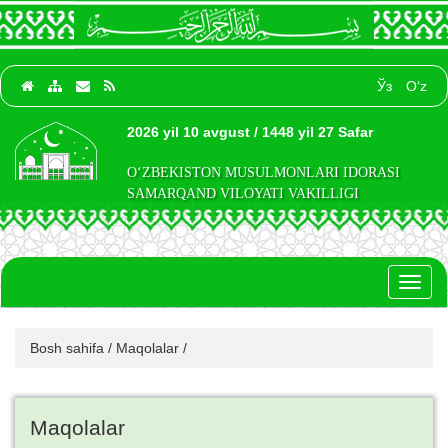
Ўз
O‘z
2026 yil 10 avgust / 1448 yil 27 Safar
O‘ZBEKISTON MUSULMONLARI IDORASI
SAMARQAND VILOYATI VAKILLIGI
Toggl
naviga
Bosh sahifa
/
Maqolalar
/
Maqolalar