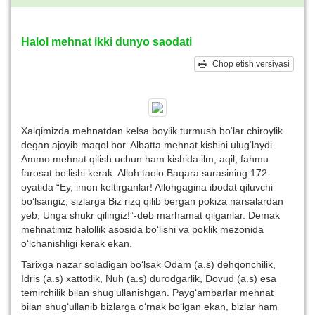
Halol mehnat ikki dunyo saodati
Chop etish versiyasi
Xalqimizda mehnatdan kelsa boylik turmush bo‘lar chiroylik
degan ajoyib maqol bor. Albatta mehnat kishini ulug‘laydi.
Ammo mehnat qilish uchun ham kishida ilm, aqil, fahmu
farosat bo‘lishi kerak. Alloh taolo Baqara surasining 172-
oyatida “Ey, imon keltirganlar! Allohgagina ibodat qiluvchi
bo‘lsangiz, sizlarga Biz rizq qilib bergan pokiza narsalardan
yeb, Unga shukr qilingiz!”-deb marhamat qilganlar. Demak
mehnatimiz halollik asosida bo‘lishi va poklik mezonida
o‘lchanishligi kerak ekan.
Tarixga nazar soladigan bo‘lsak Odam (a.s) dehqonchilik,
Idris (a.s) xattotlik, Nuh (a.s) durodgarlik, Dovud (a.s) esa
temirchilik bilan shug‘ullanishgan. Payg‘ambarlar mehnat
bilan shug‘ullanib bizlarga o‘rnak bo‘lgan ekan, bizlar ham