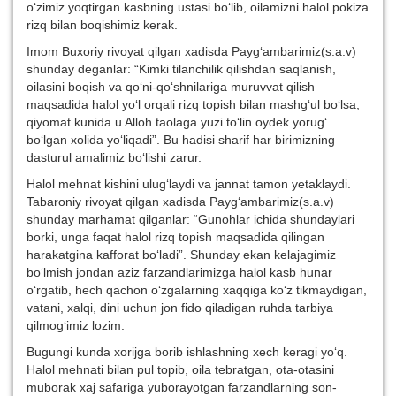
o‘zimiz yoqtirgan kasbning ustasi bo‘lib, oilamizni halol pokiza
rizq bilan boqishimiz kerak.
Imom Buxoriy rivoyat qilgan xadisda Payg‘ambarimiz(s.a.v)
shunday deganlar: “Kimki tilanchilik qilishdan saqlanish,
oilasini boqish va qo‘ni-qo‘shnilariga muruvvat qilish
maqsadida halol yo‘l orqali rizq topish bilan mashg‘ul bo‘lsa,
qiyomat kunida u Alloh taolaga yuzi to‘lin oydek yorug‘
bo‘lgan xolida yo‘liqadi”. Bu hadisi sharif har birimizning
dasturul amalimiz bo‘lishi zarur.
Halol mehnat kishini ulug‘laydi va jannat tamon yetaklaydi.
Tabaroniy rivoyat qilgan xadisda Payg‘ambarimiz(s.a.v)
shunday marhamat qilganlar: “Gunohlar ichida shundaylari
borki, unga faqat halol rizq topish maqsadida qilingan
harakatgina kafforat bo‘ladi”. Shunday ekan kelajagimiz
bo‘lmish jondan aziz farzandlarimizga halol kasb hunar
o‘rgatib, hech qachon o‘zgalarning xaqqiga ko‘z tikmaydigan,
vatani, xalqi, dini uchun jon fido qiladigan ruhda tarbiya
qilmog‘imiz lozim.
Bugungi kunda xorijga borib ishlashning xech keragi yo‘q.
Halol mehnati bilan pul topib, oila tebratgan, ota-otasini
muborak xaj safariga yuborayotgan farzandlarning son-