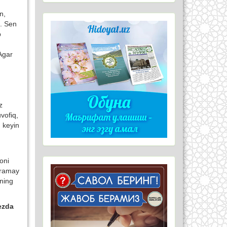
n,
i. Sen
b
 Agar
z
vofiq,
 keyin
oni
aramay
yning
ezda