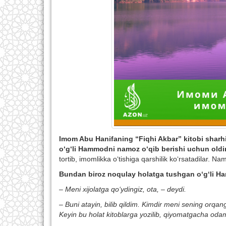
Imom Abu Hanifaning “Fiqhi Akbar” kitobi sharhi
o‘g‘li Hammodni namoz o‘qib berishi uchun oldin
tortib, imomlikka o‘tishiga qarshilik ko‘rsatadilar. N
Bundan biroz noqulay holatga tushgan o‘g‘li H
– Meni xijolatga qo‘ydingiz, ota, – deydi.
– Buni atayin, bilib qildim. Kimdir meni sening orqan
Keyin bu holat kitoblarga yozilib, qiyomatgacha oda