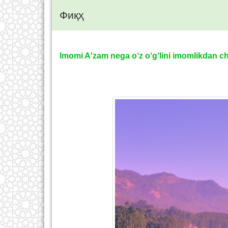
Фиқҳ
Imomi A'zam nega o‘z o‘g‘lini imomlikdan ch