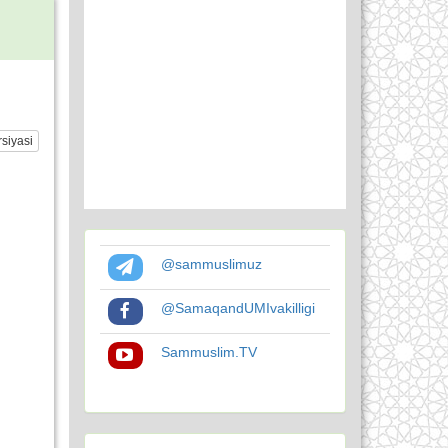
siyasi
@sammuslimuz
@SamaqandUMIvakilligi
Sammuslim.TV