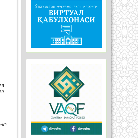
ng
dan
rdi?