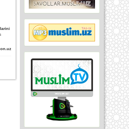
larini
s
zon.uz