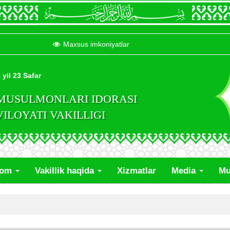
Maxsus imkoniyatlar
 yil 23 Safar
 MUSULMONLARI IDORASI
LOYATI VAKILLIGI
lom
Vakillik haqida
Xizmatlar
Media
Mu