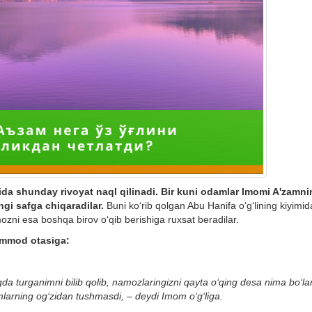
da shunday rivoyat naql qilinadi. Bir kuni odamlar Imomi A'zamni
gi safga chiqaradilar.
Buni ko‘rib qolgan Abu Hanifa o‘g‘lining kiyimi
amozni esa boshqa birov o‘qib berishiga ruxsat beradilar.
ammod otasiga:
gda turganimni bilib qolib, namozlaringizni qayta o‘qing desa nima bo‘la
mlarning og‘zidan tushmasdi, – deydi Imom o‘g‘liga.