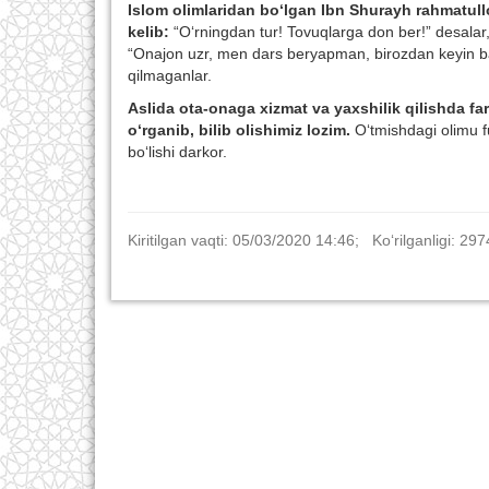
Islom olimlaridan bo‘lgan Ibn Shurayh rahmatullo
kelib:
“O‘rningdan tur! Tovuqlarga don ber!” desalar, 
“Onajon uzr, men dars beryapman, birozdan keyin baj
qilmaganlar.
Aslida ota-onaga xizmat va yaxshilik qilishda far
o‘rganib, bilib olishimiz lozim.
O‘tmishdagi olimu fu
bo‘lishi darkor.
Kiritilgan vaqti: 05/03/2020 14:46; Ko‘rilganligi: 297