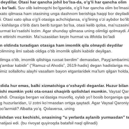
deydilar. Otasi har qancha johil bo‘lsa-da, o‘g‘li har qancha olim
 bo‘ladi.
Suv olib kelmoqchi bo‘lganida, o‘g‘li har qancha olim bo‘lmasi
 ham xato qilmasa ham otasining unga dashnom berishiga haqqi bor deyilad
tasi xato qilsa o‘g‘li otasiga achchiqlansa, o‘g‘lining o‘zi aybdor bo‘li
kishilarga o‘tirib dars berib turgan bo‘lsa, otasi kelib qolsa, ma'ruzasini
 hurmat ko‘rsatishi lozim. Agar shunday qilmasa uning olimligi qolmaydi.
 ettirishi mumkin. Ma'ruzasidan keyin hurmat va iltfotda bo‘ladi
 oldinda turadigan otasiga ham imomlik qila olmaydi deydilar
olimning ilmi sabab oldiga o‘tib imomlik qilishi kabidir deyilgan.
ldimga o‘tib, imomlik qilishiga ruxsat berdim” demasdan, Payg‘ambarimi
yg‘ambar kabidir” (“Ramuz-ul Ahodis”, 2619-hadis) degan hadislariga mu
imiz sollallohu alayhi vasallam bayon etganlaridek ma'lum qilgan holda,
dida hur emas, balki xizmatchiga o‘xshaydi deganlar. Huzur bilan
lishi mumkin yoki ota-onasi chaqirib qolishlari mumkin.
Vaysal Qar
rishdi. Onasiga bergan va'dasiga muvofiq, oylab yo‘l bosib borganiga q
ng huzurlaridan, U zotni ko‘rmasdan ortiga qaytadi. Agar Vaysal Qaroni
bo‘larmidi? Albatta yo‘q. Qolaversa, uning
rishdan voz kechishi, onasining “u yerlarda aylanib yurmasdan” t
natijasi edi. (bu rivoyat quyiroqda batafsil naql qilinadi)