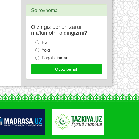
So‘rovnoma
O‘zingiz uchun zarur
ma'lumotni oldingizmi?
Ha
Yo‘q
Faqat qisman