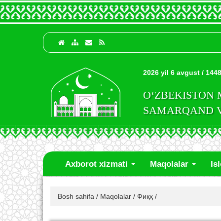
2026 yil 6 avgust / 1448
O‘ZBEKISTON
SAMARQAND VI
Axborot xizmati
Maqolalar
Is
Bosh sahifa
/
Maqolalar
/
Фиқҳ
/