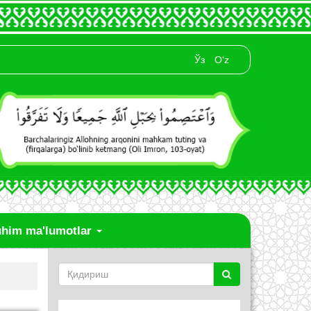
Ўз
O‘z
him ma'lumotlar