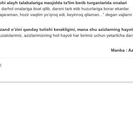
hi alayh talabalariga masjidda ta'lim berib turganlarida onalari
darhol onalariga itoat qilib, darsni tark etib huzurlariga borar ekanlar.
araman, hozir vaqtim yo‘qroq edi, keyinroq qilaman...” degan vajlarni
zand o‘zini qanday tutishi kerakligini, mana shu azizlarning hayot
zalolarimiz, azizlarimizning holi hayoti har birimiz uchun yetarlicha dar
Manba : A
4