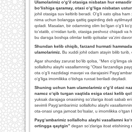
Ulamolarimiz o‘g‘il otasiga nisbatan hur emasdir 
bo‘lishiga qaramay, otasi o‘g‘liga nisbatan ustun
johil otasiga suv keltirib beradi. O‘g‘li xato qilsa
nima uchun bolangga qattiq gapirding deb aytilmaydi. O
qoladi. Masalan, bir odamning olim bo‘lgan o‘g‘li ko‘p 
to‘xtatib, o‘rnidan turib, otasiga peshvoz chiqadi va
bu darsga boshqa olimlar kelib qolsalar va'zini davom
Shundan kelib chiqib, farzand hurmati hammadan
ulamolarimiz.
Bu xuddi johil odam atayin bilib turib, 
Agar shunday zarurat bo‘lib qolsa, “Men o‘g‘limga o
sollallohu alayhi vasallamnnig “Otasi farzandiga pa
ota o‘g‘li nazdidagi mavqei va darajasini Payg‘ambar
o‘g‘liga imomlikka o‘tishga ruxsat beriladi deyiladi.
Shuning uchun ham ulamolarimiz o‘g‘il otasi naz
namoz o‘qib turgan vaqtida esiga otasi kelib qo
yuksak darajaga onasining so‘zlariga itoati sabab e
sevimli Payg‘ambarimiz sollallohu alayhi vasallamni
ota-onasi unga jamoat bo‘lsalar, u imomlikka o‘tgan 
Payg‘ambarimiz sollallohu alayhi vasallamni ko‘
ortingga qaytgin”
degan so‘zlariga itoat etishining 