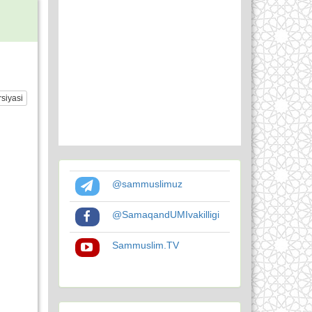
siyasi
@sammuslimuz
@SamaqandUMIvakilligi
Sammuslim.TV