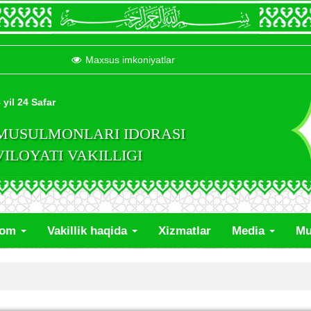
Maxsus imkoniyatlar
 yil 24 Safar
 MUSULMONLARI IDORASI
LOYATI VAKILLIGI
lom
Vakillik haqida
Xizmatlar
Media
Mu