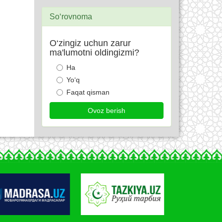
So‘rovnoma
O‘zingiz uchun zarur
ma'lumotni oldingizmi?
Ha
Yo‘q
Faqat qisman