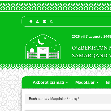
2026 yil 7 avgust / 1448
O‘ZBEKISTON
SAMARQAND VI
Axborot xizmati
Maqolalar
Is
Bosh sahifa
/
Maqolalar
/
Фиқҳ
/