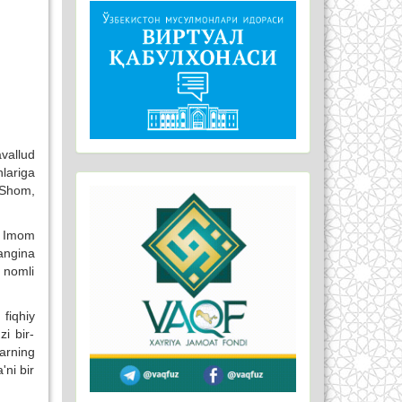
vallud
hlariga
 Shom,
. Imom
angina
 nomli
fiqhiy
i bir-
larning
'ni bir