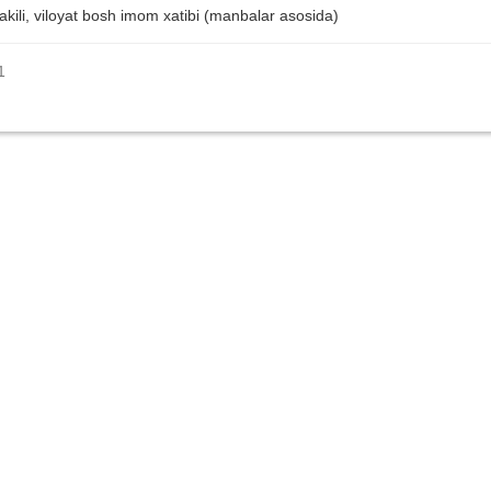
kili, viloyat bosh imom xatibi (manbalar asosida)
1