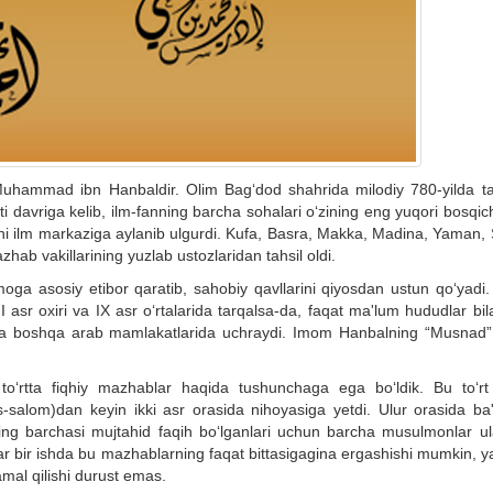
hammad ibn Hanbaldir. Olim Bag‘dod shahrida milodiy 780-yilda ta
i davriga kelib, ilm-fanning barcha sohalari o‘zining eng yuqori bosqic
chi ilm markaziga aylanib ulgurdi. Kufa, Basra, Makka, Madina, Yaman,
hab vakillarining yuzlab ustozlaridan tahsil oldi.
moga asosiy etibor qaratib, sahobiy qavllarini qiyosdan ustun qo‘yadi
asr oxiri va IX asr o‘rtalarida tarqalsa-da, faqat ma'lum hududlar bil
 va boshqa arab mamlakatlarida uchraydi. Imom Hanbalning “Musnad”
‘rtta fiqhiy mazhablar haqida tushunchaga ega bo‘ldik. Bu to‘rt 
-salom)dan keyin ikki asr orasida nihoyasiga yetdi. Ulur orasida ba'z
ularning barchasi mujtahid faqih bo‘lganlari uchun barcha musulmonlar u
ar bir ishda bu mazhablarning faqat bittasigagina ergashishi mumkin, ya
l qilishi durust emas.