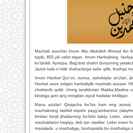
Mazhab asochisi Imom Abu Abdulloh Ahmad ibn Mu
topib, 855 yili vafot etgan. Imom Hanbalning faoliyat
ko‘tarildi. Ayniqsa, Bag‘dod shahri dunyoning yetak
Jazoir kabi o‘nlab shaharlarga safar qilib, boshqa maz
Imom Hanbal Qur'on, sunna, sahobiylar so‘zlari, ij
Hanbal asos solgan hanbaliylik mazhabi asosan VIII 
cheklanib qoldi. Uning tarafdorlari Makka,Madina
kitobiga jami qirq mingdan ziyod hadislar kiritilgan.
Mana azizlar! Qisqacha bo‘lsa ham eng asosiy to
mazhabning tashkil topishi payg‘ambarimiz (alayhis
biridan farqli jihatlarning bo‘lishi tabiiy. Lekin, 
mazhablarini haqiqiy, deb tan oladilar. Lekin inson h
masalada u mazhabga, boshqasida bu mazhabga ama