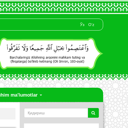
Ўз
O‘z
him ma'lumotlar