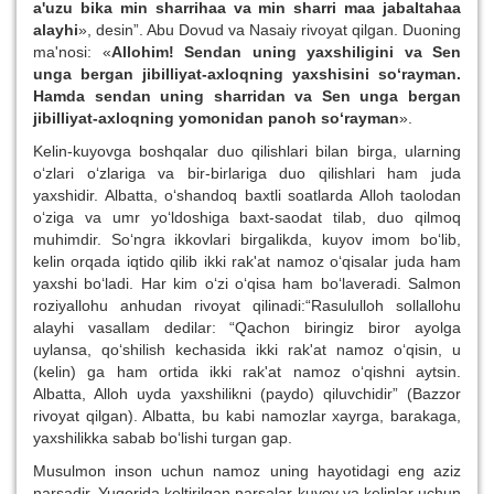
a'uzu bika min sharrihaa va min sharri maa jabaltahaa
alayhi
», desin”. Abu Dovud va Nasaiy rivoyat qilgan. Duoning
ma'nosi: «
Allohim! Sendan uning yaxshiligini va Sen
unga bergan jibilliyat-axloqning yaxshisini so‘rayman.
Hamda sendan uning sharridan va Sen unga bergan
jibilliyat-axloqning yomonidan panoh so‘rayman
».
Kelin-kuyovga boshqalar duo qilishlari bilan birga, ularning
o‘zlari o‘zlariga va bir-birlariga duo qilishlari ham juda
yaxshidir. Albatta, o‘shandoq baxtli soatlarda Alloh taolodan
o‘ziga va umr yo‘ldoshiga baxt-saodat tilab, duo qilmoq
muhimdir. So‘ngra ikkovlari birgalikda, kuyov imom bo‘lib,
kelin orqada iqtido qilib ikki rak'at namoz o‘qisalar juda ham
yaxshi bo‘ladi. Har kim o‘zi o‘qisa ham bo‘laveradi. Salmon
roziyallohu anhudan rivoyat qilinadi:“Rasululloh sollallohu
alayhi vasallam dedilar: “Qachon biringiz biror ayolga
uylansa, qo‘shilish kechasida ikki rak'at namoz o‘qisin, u
(kelin) ga ham ortida ikki rak'at namoz o‘qishni aytsin.
Albatta, Alloh uyda yaxshilikni (paydo) qiluvchidir” (Bazzor
rivoyat qilgan). Albatta, bu kabi namozlar xayrga, barakaga,
yaxshilikka sabab bo‘lishi turgan gap.
Musulmon inson uchun namoz uning hayotidagi eng aziz
narsadir. Yuqorida keltirilgan narsalar kuyov va kelinlar uchun