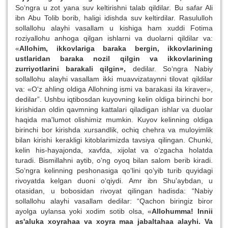
So‘ngra u zot yana suv keltirishni talab qildilar. Bu safar Ali
ibn Abu Tolib borib, haligi idishda suv keltirdilar. Rasululloh
sollallohu alayhi vasallam u kishiga ham xuddi Fotima
roziyallohu anhoga qilgan ishlarni va duolarni qildilar va:
«
Allohim, ikkovlariga baraka bergin, ikkovlarining
ustlaridan baraka nozil qilgin va ikkovlarining
zurriyotlarini barakali qilgin»,
dedilar. So‘ngra Nabiy
sollallohu alayhi vasallam ikki muavvizataynni tilovat qildilar
va: «O‘z ahling oldiga Allohning ismi va barakasi ila kiraver»,
dedilar”. Ushbu iqtibosdan kuyovning kelin oldiga birinchi bor
kirishidan oldin qavmning kattalari qiladigan ishlar va duolar
haqida ma'lumot olishimiz mumkin. Kuyov kelinning oldiga
birinchi bor kirishda xursandlik, ochiq chehra va muloyimlik
bilan kirishi kerakligi kitoblarimizda tavsiya qilingan. Chunki,
kelin his-hayajonda, xavfda, xijolat va o‘zgacha holatda
turadi. Bismillahni aytib, o‘ng oyoq bilan salom berib kiradi.
So‘ngra kelinning peshonasiga qo‘lini qo‘yib turib quyidagi
rivoyatda kelgan duoni o‘qiydi. Amr ibn Shu'aybdan, u
otasidan, u bobosidan rivoyat qilingan hadisda: “Nabiy
sollallohu alayhi vasallam dedilar: “Qachon biringiz biror
ayolga uylansa yoki xodim sotib olsa, «
Allohumma! Innii
as'aluka xoyrahaa va xoyra maa jabaltahaa alayhi. Va