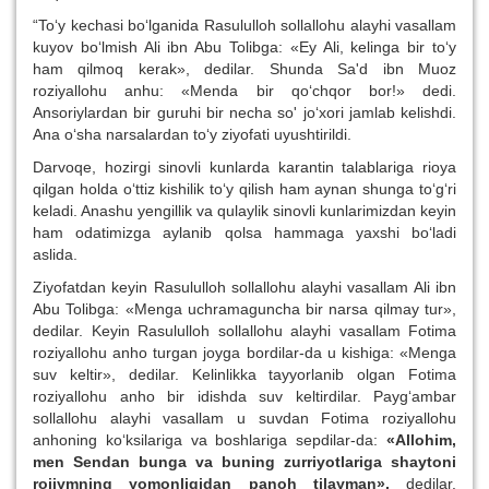
“To‘y kechasi bo‘lganida Rasululloh sollallohu alayhi vasallam
kuyov bo‘lmish Ali ibn Abu Tolibga: «Ey Ali, kelinga bir to‘y
ham qilmoq kerak», dedilar. Shunda Sa'd ibn Muoz
roziyallohu anhu: «Menda bir qo‘chqor bor!» dedi.
Ansoriylardan bir guruhi bir necha so' jo‘xori jamlab kelishdi.
Ana o‘sha narsalardan to‘y ziyofati uyushtirildi.
Darvoqe, hozirgi sinovli kunlarda karantin talablariga rioya
qilgan holda o‘ttiz kishilik to‘y qilish ham aynan shunga to‘g‘ri
keladi. Anashu yengillik va qulaylik sinovli kunlarimizdan keyin
ham odatimizga aylanib qolsa hammaga yaxshi bo‘ladi
aslida.
Ziyofatdan keyin Rasululloh sollallohu alayhi vasallam Ali ibn
Abu Tolibga: «Menga uchramaguncha bir narsa qilmay tur»,
dedilar. Keyin Rasululloh sollallohu alayhi vasallam Fotima
roziyallohu anho turgan joyga bordilar-da u kishiga: «Menga
suv keltir», dedilar. Kelinlikka tayyorlanib olgan Fotima
roziyallohu anho bir idishda suv keltirdilar. Payg‘ambar
sollallohu alayhi vasallam u suvdan Fotima roziyallohu
anhoning ko‘ksilariga va boshlariga sepdilar-da:
«Allohim,
men Sendan bunga va buning zurriyotlariga shaytoni
rojiymning yomonligidan panoh tilayman»,
dedilar.