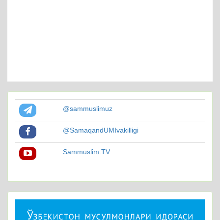
@sammuslimuz
@SamaqandUMIvakilligi
Sammuslim.TV