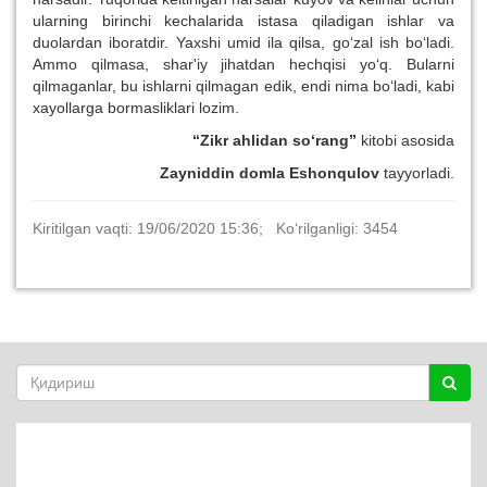
ularning birinchi kechalarida istasa qiladigan ishlar va
duolardan iboratdir. Yaxshi umid ila qilsa, go‘zal ish bo‘ladi.
Ammo qilmasa, shar'iy jihatdan hechqisi yo‘q. Bularni
qilmaganlar, bu ishlarni qilmagan edik, endi nima bo‘ladi, kabi
xayollarga bormasliklari lozim.
“Zikr ahlidan so‘rang”
kitobi asosida
Zayniddin domla Eshonqulov
tayyorladi.
Kiritilgan vaqti: 19/06/2020 15:36; Ko‘rilganligi: 3454