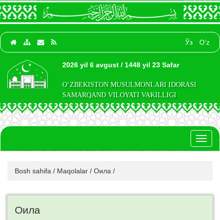
Ўз
O‘z
2026 yil 6 avgust / 1448 yil 23 Safar
O‘ZBEKISTON MUSULMONLARI IDORASI
SAMARQAND VILOYATI VAKILLIGI
Toggl
naviga
Bosh sahifa
/
Maqolalar
/
Оила
/
Оила