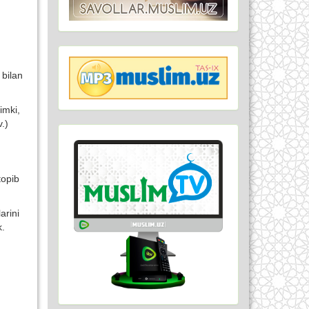
bilan
imki,
.)
topib
arini
k.