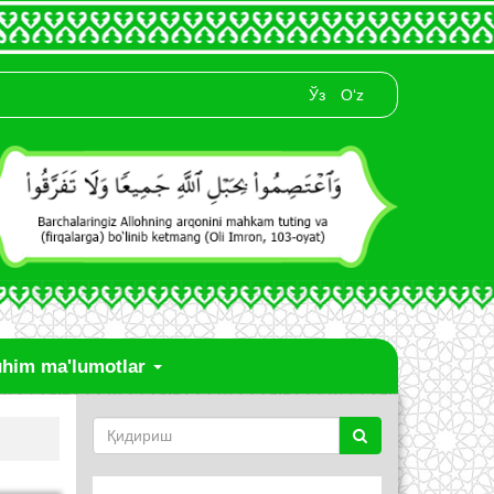
Ўз
O‘z
him ma'lumotlar