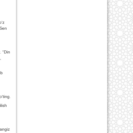
o‘z
“Sen
. “Din
,
ib
‘ting.
lish
sangiz