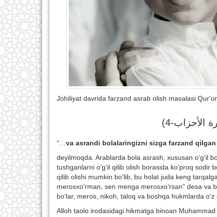
Johiliyat davrida farzand asrab olish masalasi Qur'o
 سورة الأحزاب-4
“…
va asrandi bolalaringizni sizga farzand qilga
deyilmoqda. Arablarda bola asrash, xususan o‘g‘il bola
tushganlarni o‘g‘il qilib olish borasida ko‘proq sodir b
qilib olishi mumkin bo‘lib, bu holat juda keng tarqa
merosxo‘rman, sen menga merosxo‘rsan” desa va bola 
bo‘lar, meros, nikoh, taloq va boshqa hukmlarda o‘z
Alloh taolo irodasidagi hikmatga binoan Muhammad (s