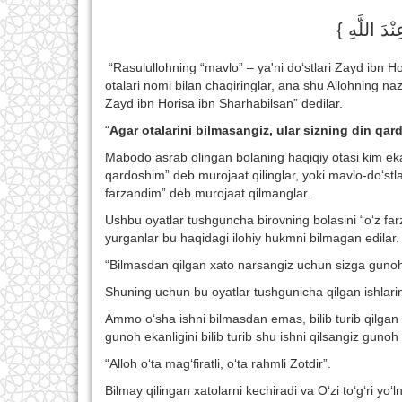
{ ْدَ اللَّهِ
“Rasulullohning “mavlo” – ya'ni do‘stlari Zayd ibn 
otalari nomi bilan chaqiringlar, ana shu Allohning naz
Zayd ibn Horisa ibn Sharhabilsan” dedilar.
“
Agar otalarini bilmasangiz, ular sizning din qard
Mabodo asrab olingan bolaning haqiqiy otasi kim ekan
qardoshim” deb murojaat qilinglar, yoki mavlo-do‘stlar
farzandim” deb murojaat qilmanglar.
Ushbu oyatlar tushguncha birovning bolasini “o‘z fa
yurganlar bu haqidagi ilohiy hukmni bilmagan edilar.
“Bilmasdan qilgan xato narsangiz uchun sizga gunoh
Shuning uchun bu oyatlar tushgunicha qilgan ishlaring
Ammo o‘sha ishni bilmasdan emas, bilib turib qilgan 
gunoh ekanligini bilib turib shu ishni qilsangiz gunoh 
“Alloh o‘ta mag‘firatli, o‘ta rahmli Zotdir”.
Bilmay qilingan xatolarni kechiradi va O‘zi to‘g‘ri yo‘