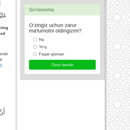
ا
So‘rovnoma
عَلَ)
O‘zingiz uchun zarur
zning
ma'lumotni oldingizmi?
asd
Ha
Yo‘q
asrab
Faqat qisman
ti
3]
أَنّ