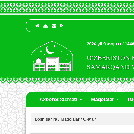
2026 yil 9 avgust / 1448
O‘ZBEKISTON
SAMARQAND VI
Axborot xizmati
Maqolalar
Is
Bosh sahifa
/
Maqolalar
/
Оила
/