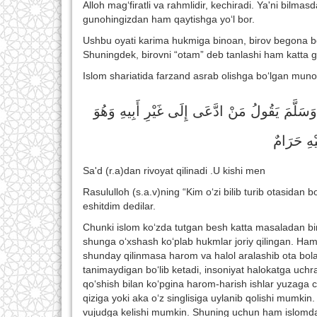
Alloh mag‘firatli va rahmlidir, kechiradi. Ya'ni bil
gunohingizdan ham qaytishga yo‘l bor.
Ushbu oyati karima hukmiga binoan, birov begona bola
Shuningdek, birovni “otam” deb tanlashi ham katta g
Islom shariatida farzand asrab olishga bo‘lgan mun
سَلَّمَ يَقُولُ مَنْ ادَّعَى إِلَى غَيْرِ أَبِيهِ وَهُوَ
َيْهِ حَرَامٌ
Sa'd (r.a)dan rivoyat qilinadi .U kishi men
Rasululloh (s.a.v)ning “Kim o‘zi bilib turib otasida
eshitdim dedilar.
Chunki islom ko‘zda tutgan besh katta masaladan bir
shunga o‘xshash ko‘plab hukmlar joriy qilingan. Hamm
shunday qilinmasa harom va halol aralashib ota bolasini
tanimaydigan bo‘lib ketadi, insoniyat halokatga uchra
qo‘shish bilan ko‘pgina harom-harish ishlar yuzaga ch
qiziga yoki aka o‘z singlisiga uylanib qolishi mumk
vujudga kelishi mumkin. Shuning uchun ham islomda