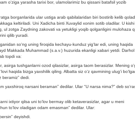
 ham o‘ziga yarasha tarixi bor, ulamolarimiz bu qissani batafsil yozib
atga borganlarida ular ustiga arab qabilalaridan biri bostirib kelib qolad
ga keltiriladi. Uni Xadicha binti Xuvaylid xonim sotib oladilar. U kishi
, ul zotga Zaydning zakovati va yetukligi yoqib qolganligini mulohaza qi
ini qilib yuradi.
shganidan so‘ng uning firoqida kechayu-kunduz yig‘lar edi, uning haqida
i Zayd Makkada Muhammad (s.a.v.) huzurida ekanligi xabari yetdi. Darhol
ab topdi va:
, asirga tushganlarni ozod qilasizlar, asirga taom berasizlar. Mening o‘
lovi haqida bizga yaxshilik qiling. Albatta siz o‘z qavmining ulug‘i bo‘lga
iz beramiz” dedi.
am yaxshiroq narsani beraman” dedilar. Ular “U narsa nima?” deb so‘ra
arni ixtiyor qilsa uni to‘lov bermay olib ketaverasizlar, agar u meni
 uchun to‘lov oladigan odam emasman” dedilar. Ular:
bersin” deyishdi.