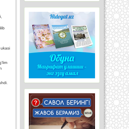
i,
lib
 ukasi
g‘lim
n
shdi.