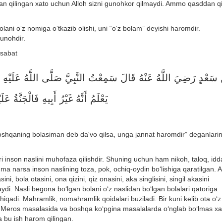
masdan qilingan xato uchun Alloh sizni gunohkor qilmaydi. Ammo qasddan q
ni o‘z nomiga o‘tkazib olishi, uni “o‘z bolam” deyishi haromdir.
unohdir.
osabat
سَعْدٍ رَضِيَ اللَّهُ عَنْهُ قَالَ سَمِعْتُ النَّبِيَّ صَلَّى اللَّهُ عَلَيْهِ وَ
يَعْلَمُ أَنَّهُ غَيْرُ أَبِيهِ فَالْجَنَّةُ عَل
n boshqaning bolasiman deb da'vo qilsa, unga jannat haromdir” deganlarin
i inson naslini muhofaza qilishdir. Shuning uchun ham nikoh, taloq, idd
a narsa inson naslining toza, pok, ochiq-oydin bo‘lishiga qaratilgan. 
, bola otasini, ona qizini, qiz onasini, aka singlisini, singil akasini
ydi. Nasli begona bo‘lgan bolani o‘z naslidan bo‘lgan bolalari qatoriga
iqadi. Mahramlik, nomahramlik qoidalari buziladi. Bir kuni kelib ota o‘z
in. Meros masalasida va boshqa ko‘pgina masalalarda o‘nglab bo‘lmas xa
 bu ish harom qilingan.