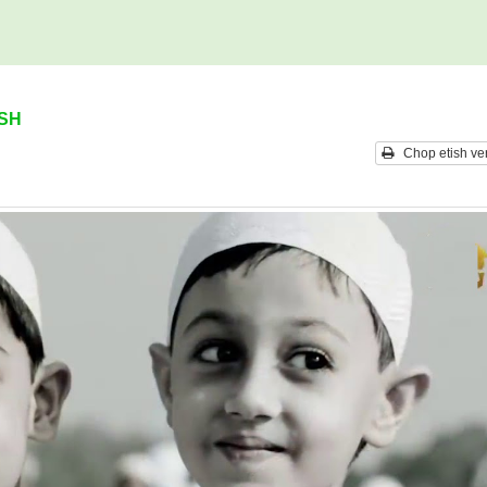
ISH
Chop etish ver