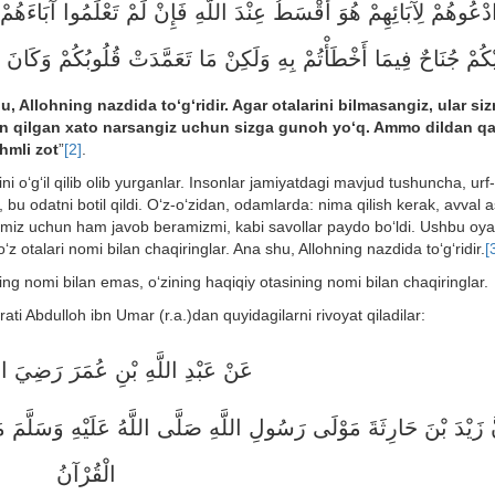
دْعُوهُمْ لِآَبَائِهِمْ هُوَ أَقْسَطُ عِنْدَ اللَّهِ فَإِنْ لَمْ تَعْلَمُوا آَبَاءَهُ
يْكُمْ جُنَاحٌ فِيمَا أَخْطَأْتُمْ بِهِ وَلَكِنْ مَا تَعَمَّدَتْ قُلُوبُكُمْ وَكَانَ 
hu, Allohning nazdida to‘g‘ridir. Agar otalarini bilmasangiz, ular si
sdan qilgan xato narsangiz uchun sizga gunoh yo‘q. Ammo dildan q
ahmli zot
”
[2]
.
i o‘g‘il qilib olib yurganlar. Insonlar jamiyatdagi mavjud tushuncha, urf-
b, bu odatni botil qildi. O‘z-o‘zidan, odamlarda: nima qilish kerak, avval 
rimiz uchun ham javob beramizmi, kabi savollar paydo bo‘ldi. Ushbu oya
 otalari nomi bilan chaqiringlar. Ana shu, Allohning nazdida to‘g‘ridir.
[
ng nomi bilan emas, o‘zining haqiqiy otasining nomi bilan chaqiringlar.
i Abdulloh ibn Umar (r.a.)dan quyidagilarni rivoyat qiladilar:
عَنْ عَبْدِ اللَّهِ بْنِ عُمَرَ رَضِيَ اللّ
َ زَيْدَ بْنَ حَارِثَةَ مَوْلَى رَسُولِ اللَّهِ صَلَّى اللَّهُ عَلَيْهِ وَسَلَّمَ مَا 
الْقُرْآنُ