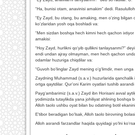
“Ha, bunisi otam, anavinisi amakim” dedi. Rasululloh 
“Ey Zayd, bu otang, bu amaking, men o‘zing bilgan
ko‘zlaridan yosh oqa boshladi va:
“Men sizdan boshqa hech kimni hech qachon ixtiyor 
amakisi:
“Hoy Zayd, hurlikni qo‘yib qullikni tanlaysanmi?” de
endi undan ajray olmayman, men hech qachon undan 
odamlar huzuriga chiqdilar va:
“Guvoh bo‘linglar Zayd mening o‘g‘limdir, men ung
Zaydning Muhammad (s.a.v.) huzurlarida qanchalik ikr
ortga qaytdilar. Qur'oni Karim oyatlari tushib asrand
Payg‘ambarimiz (s.a.v.) Zayd ibn Horisani avval aytilga
yodimizda tutaylikda yana johiliyat ahlining boshqa b
Alloh taolo ushbu oyat bilan bu odatning botil ekanini
E'tibor beradigan bo‘lsak, Alloh taolo birovning bola
Alloh asrandi farzandlar haqida quyidagi yo‘lni ko‘rsa