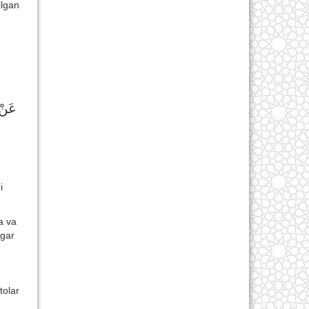
ilgan
عَنْ 
i
a va
Agar
tolar