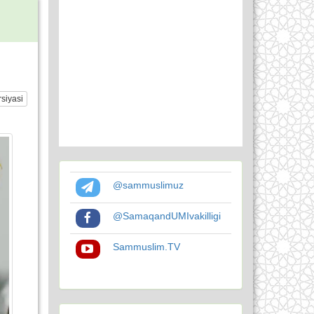
siyasi
@sammuslimuz
@SamaqandUMIvakilligi
Sammuslim.TV