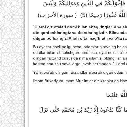
مْ فَإِخْوَانُكُمْ فِي الدِّينِ وَمَوَالِيكُمْ وَلَيْسَ
اللَّهُ غَفُورًا رَحِيمًا (5
( سورة الأحزاب)
“
Ularni o‘z otalari nomi bilan chaqiringlar. Ana s
din qardoshlaringiz va do‘stlaringizdir. Bilma
qilgan bo‘lsangiz, Alloh o‘ta mag‘firatli va o‘ta r
Bu oyatlar nozil bo‘lguncha, odamlar birovning bolasin
odatlar bilan ish tutishgan. Endi esa, oyat nozil bo‘li
olingan farzand xususida nima qilamiz, oldingi ishla
karima ana shu savollarga javob bermoqda. “Ularni o‘z
Ya'ni, asrab olingan farzandlarni asrab olgan odamni
Imom Buxoriy va Imom Muslimlar o‘z kitoblarida Hazrat
َهُ عَنْهُمَا
كُنَّا نَدْعُوهُ إِلَّا زَيْدَ بْنَ مُحَمَّدٍ حَتَّى نَزَلَ