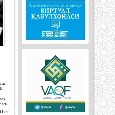
 asir
ki
idek
 edi.
 ismli