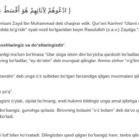
ادْعُوهُمْ لِآبَائِهِمْ هُوَ أَقْسَطُ عِن }
Horisani Zayd ibn Muhammad deb chaqirar edik. Qur'oni Karimni “Ularni 
dida to‘g‘ridir” oyati nozil bo‘lganidan keyin Rasululloh (s.a.v.) Zaydga 
oshlaringiz va do‘stlaringizdir
”.
ligi ma'lum bo‘lmasa “Ular sizga islom dini bo‘yicha qardosh bo‘ladilar
ing bo‘ladilar, “ey do‘stim” deb murojaat qilinglar. Ammo zinhor “o‘g‘lim
rzandim” deb unga o‘z sulbidan bo‘lgan farzandiga qilgan muomalani qil
 yo‘q”.
izni o‘ylab, xijolat bo‘lmang, endi hukmni bildingiz unga amal qilishga o
bo‘lsangiz, gunohga qolasiz. Birovning bolasini “o‘z bolam” deb da'vo qi
bo‘ladi.
lni lutf bilan ko‘rsatadi. Dilingizdan qasd qilgan bo‘lsangiz ham, tavba qil