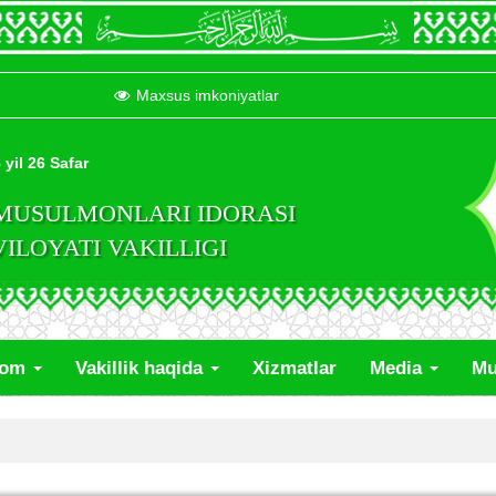
Maxsus imkoniyatlar
 yil 26 Safar
 MUSULMONLARI IDORASI
LOYATI VAKILLIGI
lom
Vakillik haqida
Xizmatlar
Media
Mu