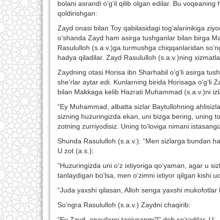
bolani asrandi o‘g‘il qilib olgan edilar. Bu voqeaning
qoldirishgan:
Zayd onasi bilan Toy qabilasidagi tog‘alarinikiga ziyor
o‘shanda Zayd ham asirga tushganlar bilan birga Makka
Rasululloh (s.a.v.)ga turmushga chiqqanlaridan so‘ng
hadya qiladilar. Zayd Rasululloh (s.a.v.)ning xizmatlar
Zaydning otasi Horisa ibn Sharhabil o‘g‘li asirga tu
she'rlar aytar edi. Kunlarning birida Horisaga o‘g‘l
bilan Makkaga kelib Hazrati Muhammad (s.a.v.)ni izl
“Ey Muhammad, albatta sizlar Baytullohning ahlisizlar
sizning huzuringizda ekan, uni bizga bering, uning to‘
zotning zurriyodisiz. Uning to‘loviga nimani istasang
Shunda Rasululloh (s.a.v.): “Men sizlarga bundan h
U zot (a.s.):
“Huzuringizda uni o‘z ixtiyoriga qo‘yaman, agar u sizl
tanlaydigan bo‘lsa, men o‘zimni ixtiyor qilgan kishi
“Juda yaxshi qilasan, Alloh senga yaxshi mukofotlar 
So‘ngra Rasululloh (s.a.v.) Zaydni chaqirib:
“Ey Zayd, anavilarni taniysanmi?” deb so‘radilar. U: