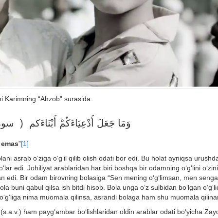
ni Karimning “Ahzob” surasida:
وَمَا جَعَلَ أَدْعِيَاءَكُمْ أَبْنَاءَكم ()
n emas
”
[1]
ni asrab o‘ziga o‘g‘il qilib olish odati bor edi. Bu holat ayniqsa urushda
o‘lar edi. Johiliyat arablaridan har biri boshqa bir odamning o‘g‘lini o‘zini
lgan edi. Bir odam birovning bolasiga “Sen mening o‘g‘limsan, men senga
buni qabul qilsa ish bitdi hisob. Bola unga o‘z sulbidan bo‘lgan o‘g‘l
 o‘g‘liga nima muomala qilinsa, asrandi bolaga ham shu muomala qilinar
.a.v.) ham payg‘ambar bo‘lishlaridan oldin arablar odati bo‘yicha Zayd