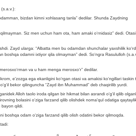
(s.a.v.):
 odamman, bizdan kimni xohlasang tanla” dedilar. Shunda Zaydning
qilmayman. Siz men uchun ham ota, ham amaki o‘rnidasiz” dedi. Otasi 
yishdi. Zayd ularga: “Albatta men bu odamdan shunchalar yaxshilik ko‘rd
boshqa odamni ixtiyor qila olmayman” dedi. So‘ngra Rasululloh (s.a.v
a merosxo‘rman va u ham menga merosxo‘r” dedilar.
om, e'zozga ega ekanligini ko‘rgan otasi va amakisi ko‘ngillari taskin 
i o‘g‘il bekor qilinguncha “Zayd ibn Muhammad” deb chaqirilib yurdi.
nidek Alloh taolo iroda qilgan bir hikmat bilan asrandi o‘g‘il qilib olganl
irovning bolasini o‘ziga farzand qilib olishdek noma'qul odatiga qaytayli
 bayon qildi.
sini boshqa odam o‘ziga farzand qilib olish odatini bekor qilmoqda.
tadi: