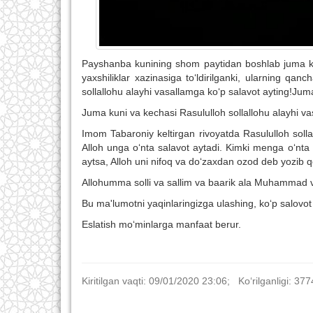
Payshanba kunining shom paytidan boshlab juma ku
yaxshiliklar xazinasiga to‘ldirilganki, ularning qanc
sollallohu alayhi vasallamga ko‘p salavot ayting!Jum
Juma kuni va kechasi Rasululloh sollallohu alayhi va
Imom Tabaroniy keltirgan rivoyatda Rasululloh solla
Alloh unga o‘nta salavot aytadi. Kimki menga o‘nta 
aytsa, Alloh uni nifoq va do‘zaxdan ozod deb yozib qo
Allohumma solli va sallim va baarik ala Muhammad va 
Bu ma'lumotni yaqinlaringizga ulashing, ko‘p salovot 
Eslatish mo‘minlarga manfaat berur.
Kiritilgan vaqti: 09/01/2020 23:06; Ko‘rilganligi: 377