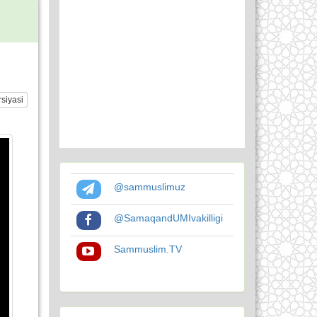
siyasi
@sammuslimuz
@SamaqandUMIvakilligi
Sammuslim.TV