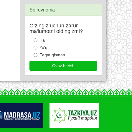
So‘rovnoma
O‘zingiz uchun zarur
ma'lumotni oldingizmi?
Ha
Yo‘q
Faqat qisman