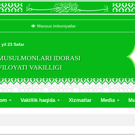
Maxsus imkoniyatlar
 yil 23 Safar
 MUSULMONLARI IDORASI
LOYATI VAKILLIGI
lom
Vakillik haqida
Xizmatlar
Media
Mu