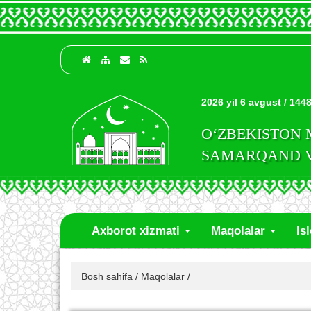
2026 yil 6 avgust / 1448
O‘ZBEKISTON
SAMARQAND VI
Axborot xizmati
Maqolalar
Is
Bosh sahifa
/
Maqolalar
/