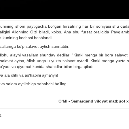
nining shom paytigacha bo‘lgan fursatning har bir soniyasi shu qada
haligini Allohning O‘zi biladi, xolos. Ana shu fursat oraligida Payg‘am
a kunining kechasi boshlandi.
sallamga ko‘p salavot aytish sunnatdir.
llohu alayhi vasallam shunday dedilar: “Kimki menga bir bora salavot 
salavot aytsa, Alloh unga u yuzta salavot aytadi. Kimki menga yuzta s
‘yadi va qiyomat kunida shahidlar bilan birga qiladi.
ala olihi va as'habihi ajma'iyn!
va salom aytilishiga sababchi bo‘ling.
O‘MI - Samarqand viloyat matbuot x
4