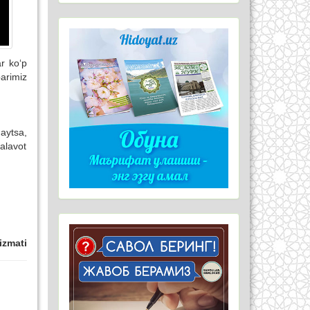
r ko‘p
barimiz
aytsa,
alavot
izmati