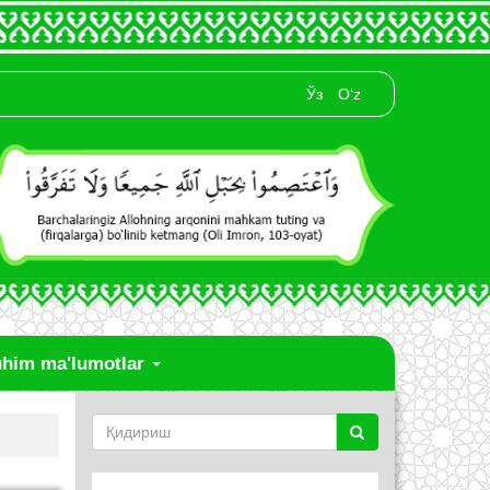
Ўз
O‘z
him ma'lumotlar