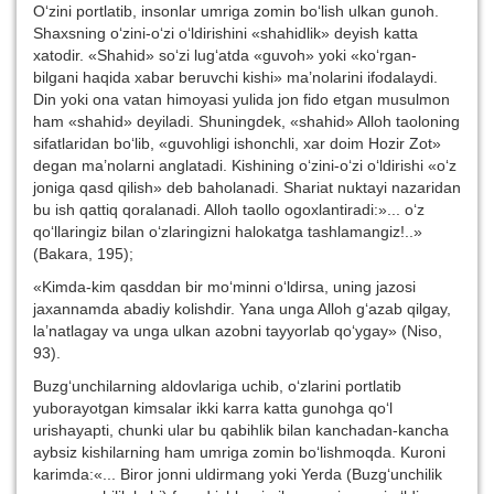
O‘zini portlatib, insonlar umriga zomin bo‘lish ulkan gunoh.
Shaxsning o‘zini-o‘zi o‘ldirishini «shahidlik» deyish katta
xatodir. «Shahid» so‘zi lug‘atda «guvoh» yoki «ko‘rgan-
bilgani haqida xabar beruvchi kishi» ma’nolarini ifodalaydi.
Din yoki ona vatan himoyasi yulida jon fido etgan musulmon
ham «shahid» deyiladi. Shuningdek, «shahid» Alloh taoloning
sifatlaridan bo‘lib, «guvohligi ishonchli, xar doim Hozir Zot»
degan ma’nolarni anglatadi. Kishining o‘zini-o‘zi o‘ldirishi «o‘z
joniga qasd qilish» deb baholanadi. Shariat nuktayi nazaridan
bu ish qattiq qoralanadi. Alloh taollo ogoxlantiradi:»... o‘z
qo‘llaringiz bilan o‘zlaringizni halokatga tashlamangiz!..»
(Bakara, 195);
«Kimda-kim qasddan bir mo‘minni o‘ldirsa, uning jazosi
jaxannamda abadiy kolishdir. Yana unga Alloh g‘azab qilgay,
la’natlagay va unga ulkan azobni tayyorlab qo‘ygay» (Niso,
93).
Buzg‘unchilarning aldovlariga uchib, o‘zlarini portlatib
yuborayotgan kimsa­lar ikki karra katta gunohga qo‘l
urishayapti, chunki ular bu qabihlik bilan kanchadan-kancha
aybsiz kishilarning ham umriga zomin bo‘lishmoqda. Kuroni
karimda:«... Biror jonni uldirmang yoki Yerda (Buzg‘unchilik