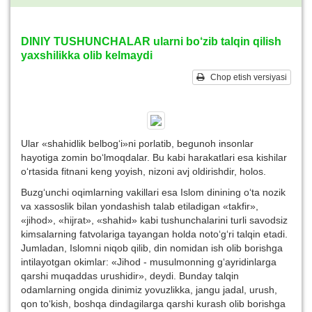
DINIY TUSHUNCHALAR ularni bo‘zib talqin qilish
yaxshilikka olib kelmaydi
Chop etish versiyasi
Ular «shahidlik belbog‘i»ni porlatib, begunoh insonlar
hayotiga zomin bo‘lmoqdalar. Bu kabi harakatlari esa kishilar
o‘rtasida fitnani keng yoyish, nizoni avj oldirishdir, holos.
Buzg‘unchi oqimlarning vakillari esa Islom dinining o‘ta nozik
va xassoslik bilan yondashish talab etiladigan «takfir»,
«jihod», «hijrat», «shahid» kabi tushunchalarini turli savodsiz
kimsalarning fatvolariga tayangan holda noto‘g‘ri talqin etadi.
Jumladan, Islomni niqob qilib, din nomidan ish olib borishga
intilayotgan okimlar: «Jihod - musulmonning g‘ayridinlarga
qarshi muqaddas urushidir», deydi. Bunday talqin
odamlarning ongida dinimiz yovuzlikka, jangu jadal, urush,
qon to‘kish, boshqa dindagilarga qarshi kurash olib borishga