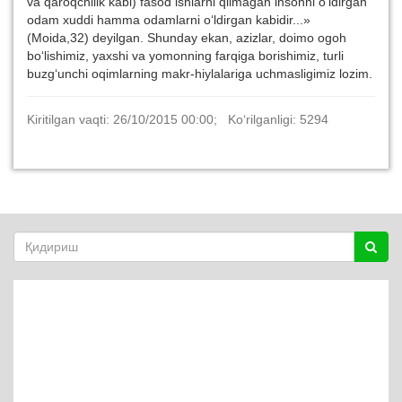
va qaroqchilik kabi) fasod ishlarni qilmagan insonni o‘ldirgan
odam xuddi hamma odamlarni o‘ldirgan kabidir...»
(Moida,32) deyilgan. Shunday ekan, azizlar, doimo ogoh
bo‘lishimiz, yaxshi va yomonning farqiga borishimiz, turli
buzg‘unchi oqimlar­ning makr-hiylalariga uchmasligimiz lozim.
Kiritilgan vaqti: 26/10/2015 00:00; Ko‘rilganligi: 5294