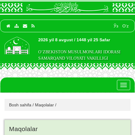
Ўз
O‘z
2026 yil 8 avgust / 1448 yil 25 Safar
O‘ZBEKISTON MUSULMONLARI IDORASI
SAMARQAND VILOYATI VAKILLIGI
Toggl
naviga
Bosh sahifa
/
Maqolalar
/
Maqolalar