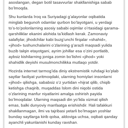
asoslangan, degan botil tasavvurlar shakllanishiga sabab
bo‘lmoqda.
Shu kunlarda Iroq va Suriyadagi g‘alayonlar oqibatida
minglab begunoh odamlar qurbon bo‘layotgani, u yerdagi
to‘s-to‘polonlarning asosiy sababi oqimlar o‘rtasidagi qarama-
qarshiliklar ekanini alohida ta’kidlash kerak. Zamonaviy
salafiylar, jihodchilar kabi buzg‘unchi firqalar «shahid»,
«jihod» tushunchalarini o‘zlarining g‘arazli maqsadi yulida
buzib talqin etayotgani, ayrim johillar esa o‘zini portlatib,
aybsiz kishilarning joniga zo­min bo‘lishni «jihod» yoki
shahidlik deyishi musulmonchilikka mutlaqo yotdir.
Hozirda internet tarmog‘ida diniy ekstremistik ruhdagi ko‘plab
saytlar faoliyat yuritmoqdaki, ularning homiylari insonlarni
«jihod» qilishga, sababsiz o‘z yurtidan «hijrat qilib, chiqib
ketishga chaqirib, muqaddas Islom dini niqobi ostida
o‘zlarining manfur niyatlarini amalga oshirish payida
bo‘lmoqdalar. Ularning maqsadi din yo‘lida xizmat qilish
emas, balki dunyoviy manfaatga erishishdir. Hali tafakkuri
shakllanmagan, ilmi va tajribasi yetarli bo‘lmagan yoshlar
bunday saytlarga kirib qolsa, aldoviga uchsa, oqibati qanday
ayanchli yakunlanishi kunday ravshan.