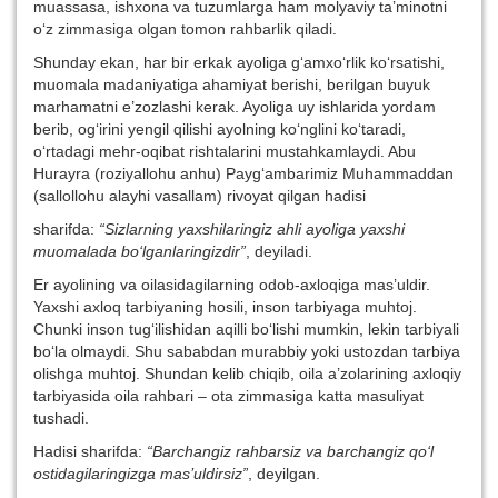
muassasa, ishxona va tuzumlarga ham molyaviy ta’minotni
o‘z zimmasiga olgan tomon rahbarlik qiladi.
Shunday ekan, har bir erkak ayoliga g‘amxo‘rlik ko‘rsatishi,
muomala madaniyatiga ahamiyat berishi, berilgan buyuk
marhamatni e’zozlashi kerak. Ayoliga uy ishlarida yordam
berib, og‘irini yengil qilishi ayolning ko‘nglini ko‘taradi,
o‘rtadagi mehr-oqibat rishtalarini mustahkamlaydi. Abu
Hurayra (roziyallohu anhu) Payg‘ambarimiz Muhammaddan
(sallollohu alayhi vasallam) rivoyat qilgan hadisi
sharifda:
“Sizlarning yaxshilaringiz ahli ayoliga yaxshi
muomalada bo‘lganlaringizdir”
, deyiladi.
Er ayolining va oilasidagilarning odob-axloqiga mas’uldir.
Yaxshi axloq tarbiyaning hosili, inson tarbiyaga muhtoj.
Chunki inson tug‘ilishidan aqilli bo‘lishi mumkin, lekin tarbiyali
bo‘la olmaydi. Shu sababdan murabbiy yoki ustozdan tarbiya
olishga muhtoj. Shundan kelib chiqib, oila a’zolarining axloqiy
tarbiyasida oila rahbari – ota zimmasiga katta masuliyat
tushadi.
Hadisi sharifda:
“Barchangiz rahbarsiz va barchangiz qo‘l
ostidagilaringizga mas’uldirsiz”
, deyilgan.