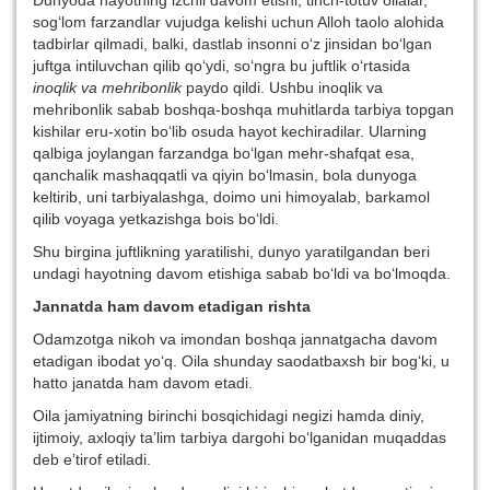
Dunyoda hayotning izchil davom etishi, tinch-totuv oilalar,
sog‘lom farzandlar vujudga kelishi uchun Alloh taolo alohida
tadbirlar qilmadi, balki, dastlab insonni o‘z jinsidan bo‘lgan
juftga intiluvchan qilib qo‘ydi, so‘ngra bu juftlik o‘rtasida
inoqlik va mehribonlik
paydo qildi. Ushbu inoqlik va
mehribonlik sabab boshqa-boshqa muhitlarda tarbiya topgan
kishilar eru-xotin bo‘lib osuda hayot kechiradilar. Ularning
qalbiga joylangan farzandga bo‘lgan mehr-shafqat esa,
qanchalik mashaqqatli va qiyin bo‘lmasin, bola dunyoga
keltirib, uni tarbiyalashga, doimo uni himoyalab, barkamol
qilib voyaga yetkazishga bois bo‘ldi.
Shu birgina juftlikning yaratilishi, dunyo yaratilgandan beri
undagi hayotning davom etishiga sabab bo‘ldi va bo‘lmoqda.
Jannatda ham davom etadigan rishta
Odamzotga nikoh va imondan boshqa jannatgacha davom
etadigan ibodat yo‘q. Oila shunday saodatbaxsh bir bog‘ki, u
hatto janatda ham davom etadi.
Oila jamiyatning birinchi bosqichidagi negizi hamda diniy,
ijtimoiy, axloqiy ta’lim tarbiya dargohi bo‘lganidan muqaddas
deb e’tirof etiladi.