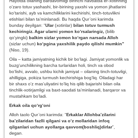
Hayotda oilaning bardavomligi birinchi navbatda er-xotinning
o‘zaro totuv yashashi, bir-birining yaxshi va yomon jihatlarini
ko‘tarishi, ayb va kamchiliklarini kechirishi, tinch-totuvlikni
etishlari bilan ta’minlanadi. Bu haqda Qur’oni karimda
bunday deyilgan: “
Ular
(xotinlar)
bilan totuv turmush
kechiringiz. Agar ularni yomon ko‘rsalaringiz,
(bilib
qo‘yingki)
balkim sizlar yomon ko‘rgan narsada Alloh
(sizlar uchun)
ko‘pgina yaxshilik paydo qilishi mumkin”
(Niso, 19).
Oila – katta jamiyatning kichik bir bo‘lagi. Jamiyat yomonlik va
buzg‘unchilikning barcha turlaridan holi, tinch va obod
bo‘lishi, avvalo, ushbu kichik jamiyat – oilaning tinch-totuvligi,
ahilligiga, pokiza turmush kechirishiga bog‘liq. Oiladagi har
bir shaxs o‘z mas’uliyatini to‘liq his qilib bajarishi bilan oila
tinchlik-xotirjamligi va baxt-saodati ta’minlanadi, barqaror va
mustahkam bo‘ladi.
Erkak oila qo‘rg‘oni
Alloh taolo Qur’oni karimda: “
Erkaklar Allohba’zilarini
ba’zilaridan fazlli qilgani va o‘z mollaridan infoq
qilganlari uchun ayollarga qavvom(boshliq)dirlar
”,
degan.