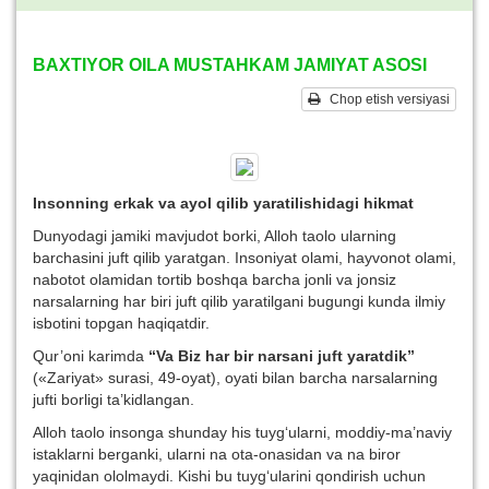
BAXTIYOR OILA MUSTAHKAM JAMIYAT ASOSI
Chop etish versiyasi
Insonning erkak va ayol qilib yaratilishidagi hikmat
Dunyodagi jamiki mavjudot borki, Alloh taolo ularning
barchasini juft qilib yaratgan. Insoniyat olami, hayvonot olami,
nabotot olamidan tortib boshqa barcha jonli va jonsiz
narsalarning har biri juft qilib yaratilgani bugungi kunda ilmiy
isbotini topgan haqiqatdir.
Qur’oni karimda
“Va Biz har bir narsani juft yaratdik”
(«Zariyat» surasi, 49-oyat), oyati bilan barcha narsalarning
jufti borligi ta’kidlangan.
Alloh taolo insonga shunday his tuyg‘ularni, moddiy-ma’naviy
istaklarni berganki, ularni na ota-onasidan va na biror
yaqinidan ololmaydi. Kishi bu tuyg‘ularini qondirish uchun