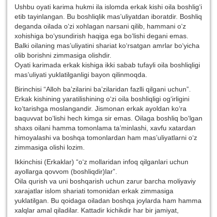
Ushbu oyati karima hukmi ila islomda erkak kishi oila boshlig‘i
etib tayinlangan. Bu boshliqlik mas’uliyatdan iboratdir. Boshliq
deganda oilada o‘zi xohlagan narsani qilib, hammani o‘z
xohishiga bo‘ysundirish haqiga ega bo‘lishi degani emas.
Balki oilaning mas’uliyatini shariat ko‘rsatgan amrlar bo‘yicha
olib borishni zimmasiga olishdir.
Oyati karimada erkak kishiga ikki sabab tufayli oila boshliqligi
mas’uliyati yuklatilganligi bayon qilinmoqda.
Birinchisi “Alloh ba’zilarini ba’zilaridan fazlli qilgani uchun”.
Erkak kishining yaratilishining o‘zi oila boshliqligi og‘irligini
ko‘tarishga moslangandir. Jismonan erkak ayoldan ko‘ra
baquvvat bo‘lishi hech kimga sir emas. Oilaga boshliq bo‘lgan
shaxs oilani hamma tomonlama ta’minlashi, xavfu xatardan
himoyalashi va boshqa tomonlardan ham mas’uliyatlarni o‘z
zimmasiga olishi lozim.
Ikkinchisi (Erkaklar) “o‘z mollaridan infoq qilganlari uchun
ayollarga qovvom (boshliqdir)lar”.
Oila qurish va uni boshqarish uchun zarur barcha moliyaviy
xarajatlar islom shariati tomonidan erkak zimmasiga
yuklatilgan. Bu qoidaga oiladan boshqa joylarda ham hamma
xalqlar amal qiladilar. Kattadir kichikdir har bir jamiyat,