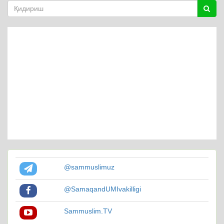
@sammuslimuz
@SamaqandUMIvakilligi
Sammuslim.TV