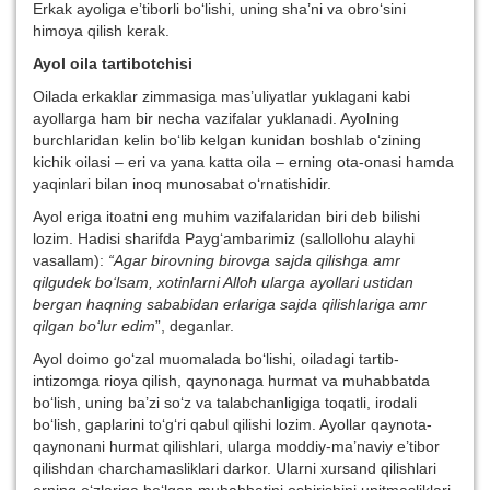
Erkak ayoliga e’tiborli bo‘lishi, uning sha’ni va obro‘sini
himoya qilish kerak.
Ayol oila tartibotchisi
Oilada erkaklar zimmasiga mas’uliyatlar yuklagani kabi
ayollarga ham bir necha vazifalar yuklanadi. Ayolning
burchlaridan kelin bo‘lib kelgan kunidan boshlab o‘zining
kichik oilasi – eri va yana katta oila – erning ota-onasi hamda
yaqinlari bilan inoq munosabat o‘rnatishidir.
Ayol eriga itoatni eng muhim vazifalaridan biri deb bilishi
lozim. Hadisi sharifda Payg‘ambarimiz (sallollohu alayhi
vasallam):
“Agar birovning birovga sajda qilishga amr
qilgudek bo‘lsam, xotinlarni Alloh ularga ayollari ustidan
bergan haqning sababidan erlariga sajda qilishlariga amr
qilgan bo‘lur edim
”, deganlar.
Ayol doimo go‘zal muomalada bo‘lishi, oiladagi tartib-
intizomga rioya qilish, qaynonaga hurmat va muhabbatda
bo‘lish, uning ba’zi so‘z va talabchanligiga toqatli, irodali
bo‘lish, gaplarini to‘g‘ri qabul qilishi lozim. Ayollar qaynota-
qaynonani hurmat qilishlari, ularga moddiy-ma’naviy e’tibor
qilishdan charchamasliklari darkor. Ularni xursand qilishlari