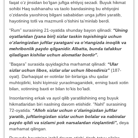
faqat o‘z jinsidan bo‘lgan juftga ehtiyoj sezadi. Buyuk hikmat
sohibi Haq subhanahu va taolo bandasining bu ehtiyojini
o‘zidanda yaxshiroq bilgani sababidan unga juftini yaratib,
hayotining totli va mazmunli o‘tishini ta’minlab berdi.
“Rum” surasining 21-oyatida shunday bayon qilinadi:
“Uning
oyatlaridan (yana biri) sizlar taskin topishingiz uchun
o‘zlaringizdan juftlar yaratgani va o‘rtangizda inoqlik va
mehribonlik paydo qilganidir. Albatta, bunda tafakkur
qiladigan kishilar uchun alomatlar bordir”.
“Baqara” surasida quyidagicha marhamat qilinadi:
“Ular
sizlar uchun libos, sizlar ular uchun libosdirsiz”
(187-
oyat). Darhaqiqat er-xotinlar bir-birlariga shu qadar
muhtojdirki, kishi kiyimsiz yuraolmaganidek, erning baxti xotin
bilan, xotinning baxti er bilan to‘kis bo‘ladi.
Insonlarning erkak va ayol qilib yaratilishining eng buyuk
hikmatlaridan biri naslning davom etishidir. “Nahl” surasining
72-oyatida:
“Alloh sizlar uchun o‘zlaringizdan juftlar
yaratib, juftlaringizdan sizlar uchun bolalar va nabiralar
paydo qildi va sizlarni pok narsalardan rizqlantirdi”,
deya
marhamat qilingan
.