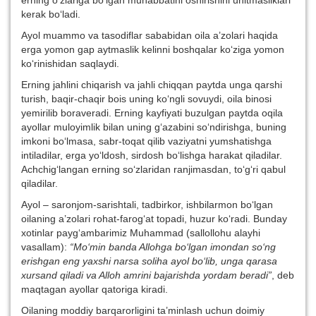
erning o‘zlariga bo‘lgan muhabbatini oshirishini unitmasliklari
kerak bo‘ladi.
Ayol muammo va tasodiflar sababidan oila a’zolari haqida
erga yomon gap aytmaslik kelinni boshqalar ko‘ziga yomon
ko‘rinishidan saqlaydi.
Erning jahlini chiqarish va jahli chiqqan paytda unga qarshi
turish, baqir-chaqir bois uning ko‘ngli sovuydi, oila binosi
yemirilib boraveradi. Erning kayfiyati buzulgan paytda oqila
ayollar muloyimlik bilan uning g‘azabini so‘ndirishga, buning
imkoni bo‘lmasa, sabr-toqat qilib vaziyatni yumshatishga
intiladilar, erga yo‘ldosh, sirdosh bo‘lishga harakat qiladilar.
Achchig‘langan erning so‘zlaridan ranjimasdan, to‘g‘ri qabul
qiladilar.
Ayol – saronjom-sarishtali, tadbirkor, ishbilarmon bo‘lgan
oilaning a’zolari rohat-farog‘at topadi, huzur ko‘radi. Bunday
xotinlar payg‘ambarimiz Muhammad (sallollohu alayhi
vasallam):
“Mo‘min banda Allohga bo‘lgan imondan so‘ng
erishgan eng yaxshi narsa soliha ayol bo‘lib, unga qarasa
xursand qiladi va Alloh amrini bajarishda yordam beradi”
, deb
maqtagan ayollar qatoriga kiradi.
Oilaning moddiy barqarorligini ta’minlash uchun doimiy