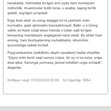
harakatda, mehnatda bo‘lgan erni uyda ham muntazam
notinchlik, muammolar kutib tursa, u asabiy, tajang bo‘lib
qoladi, sog‘ligini yo‘qotadi.
Erga itoat etish va uning istagiga ko‘ra yashash xotin
hurmatini, qadr-qimmatini kamaytirmaydi. Balki, u o‘zining
vafoli, ko‘rkam xulqli ekani hamda o‘zidan aqlli bo‘lgan
kimsaning martabasini anglaganini isbot etadi. Bu ishlar ham
erining, ham boshqalarning muhabbatini, ishonchini
qozonishiga sabab bo‘ladi.
Payg‘ambarimiz (sallollohu alayhi vasallam) hadisi sharifda:
“Qaysi xotin besh vaqt namoz o‘qisa, bir oy ro‘za tutsa, eriga
itoat qilsa, haromga yurmasa, jannat eshiklari unga ochiqdir”
,
deganlar.
Kiritilgan vaqti: 07/02/2018 00:00; Ko‘rilganligi: 9854