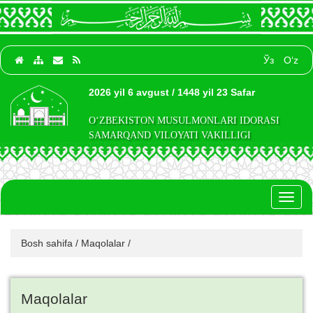
Ўз
O‘z
2026 yil 6 avgust / 1448 yil 23 Safar
O‘ZBEKISTON MUSULMONLARI IDORASI
SAMARQAND VILOYATI VAKILLIGI
Toggl
naviga
Bosh sahifa
/
Maqolalar
/
Maqolalar