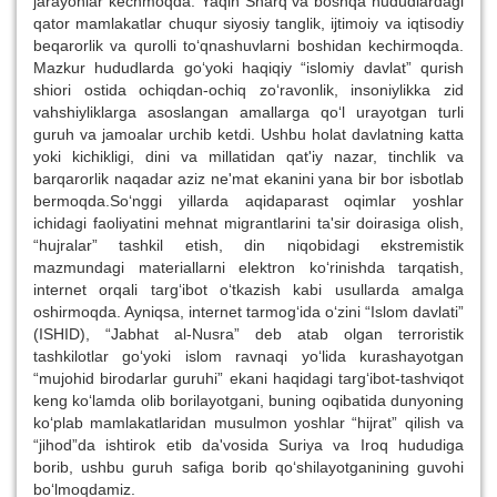
jarayonlar kechmoqda. Yaqin Sharq va boshqa hududlardagi
qator mamlakatlar chuqur siyosiy tanglik, ijtimoiy va iqtisodiy
beqarorlik va qurolli to‘qnashuvlarni boshidan kechirmoqda.
Mazkur hududlarda go‘yoki haqiqiy “islomiy davlat” qurish
shiori ostida ochiqdan-ochiq zo‘ravonlik, insoniylikka zid
vahshiyliklarga asoslangan amallarga qo‘l urayotgan turli
guruh va jamoalar urchib ketdi. Ushbu holat davlatning katta
yoki kichikligi, dini va millatidan qat'iy nazar, tinchlik va
barqarorlik naqadar aziz ne'mat ekanini yana bir bor isbotlab
bermoqda.So‘nggi yillarda aqidaparast oqimlar yoshlar
ichidagi faoliyatini mehnat migrantlarini ta'sir doirasiga olish,
“hujralar” tashkil etish, din niqobidagi ekstremistik
mazmundagi materiallarni elektron ko‘rinishda tarqatish,
internet orqali targ‘ibot o‘tkazish kabi usullarda amalga
oshirmoqda. Ayniqsa, internet tarmog‘ida o‘zini “Islom davlati”
(ISHID), “Jabhat al-Nusra” deb atab olgan terroristik
tashkilotlar go‘yoki islom ravnaqi yo‘lida kurashayotgan
“mujohid birodarlar guruhi” ekani haqidagi targ‘ibot-tashviqot
keng ko‘lamda olib borilayotgani, buning oqibatida dunyoning
ko‘plab mamlakatlaridan musulmon yoshlar “hijrat” qilish va
“jihod”da ishtirok etib da'vosida Suriya va Iroq hududiga
borib, ushbu guruh safiga borib qo‘shilayotganining guvohi
bo‘lmoqdamiz.