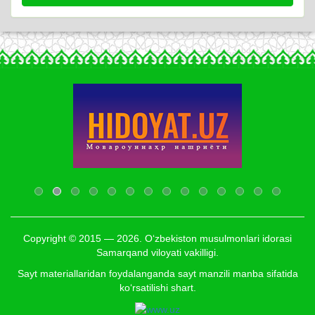
Copyright © 2015 — 2026. O‘zbekiston musulmonlari idorasi
Samarqand viloyati vakilligi.
Sayt materiallaridan foydalanganda sayt manzili manba sifatida
ko‘rsatilishi shart.