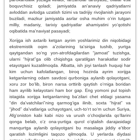
boquvchisiz qoladi; jamiyatda an'anaviy qadriyatlarni
avloddan avlodga uzatish tizimi va tadrijiy rivojlanish jarayoni
buziladi, mazkur jamiyatda asrlar osha muhim o‘rin tutgan
milliy, madaniy, tarixiy qadriyatlar ahamiyatini yo‘qotishi
oqibatida ma'naviyat pasayadi;
Xorijga ish axtarib ketgan ayrim yoshlarimiz din niqobidagi
ekstremistik oqim a'zolarining ta'siriga tushib, yurtga
qaytgandan so‘ng yon-atrofdagilardan “jamoat” tuzishga,
ularni “hijrat”ga olib chiqishga qaratilgan harakatlar sodir
etayotgani kuzatilmoqda. Albatta, ish joyi tanlash huquqi har
kim uchun kafolatlangan, biroq hozirda ayrim xorijga
ketganlarning odam savdosi qurboniga aylanib qolayotgani,
xoru zor bo‘lib, biron narsa orttirib qaytish o‘rniga boridan
ham ayrilib kelayotani ham bor gap. Eng yomoni pul topish
istagida xorijga ketganlarning ba'zilari chet eldagi yasama
“din da'vatchilari”ning qarmog‘iga ilinib, soxta “hijrat” va
“jihod” da'vatlariga uchayotgani, uch-to‘rt so‘m uchun Suriya,
Afg‘oniston kabi kabi nizo va urush o‘choqlarida qo‘llarini
qonga belab, o‘z ona-yurtiga qurol o‘qtalish darajasidagi
manqurtga aylanib qolayotgani bu masalaga jiddiy e'tibor
qaratish lozimligini taqozo qilmoqda. U yerlarda diydasi