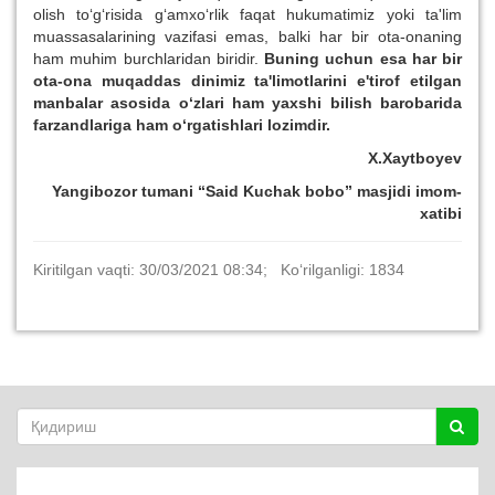
olish to‘g‘risida g‘amxo‘rlik faqat hukumatimiz yoki ta'lim
muassasalarining vazifasi emas, balki har bir ota-onaning
ham muhim burchlaridan biridir.
Buning uchun esa har bir
ota-ona muqaddas dinimiz ta'limotlarini e'tirof etilgan
manbalar asosida o‘zlari ham yaxshi bilish barobarida
farzandlariga ham o‘rgatishlari lozimdir.
X.Xaytboyev
Yangibozor tumani “Said Kuchak bobo” masjidi imom-
xatibi
Kiritilgan vaqti: 30/03/2021 08:34; Ko‘rilganligi: 1834