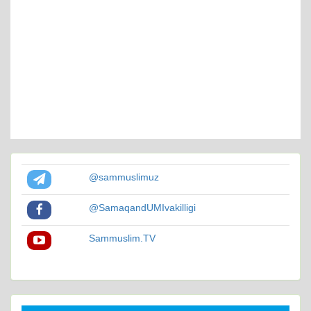
@sammuslimuz
@SamaqandUMIvakilligi
Sammuslim.TV