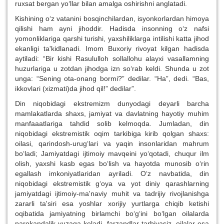
ruxsat bergan yo‘llar bilan amalga oshirishni anglatadi.
Kishining o‘z vatanini bosqinchilardan, isyonkorlardan himoya
qilishi ham ayni jihoddir. Hadisda insonning o‘z nafsi
yomonliklariga qarshi turishi, yaxshiliklarga intilishi katta jihod
ekanligi ta'kidlanadi. Imom Buxoriy rivoyat kilgan hadisda
aytiladi: “Bir kishi Rasululloh sollallohu alayxi vasallamning
huzurlariga u zotdan jihodga izn so‘rab keldi. Shunda u zot
unga: “Sening ota-onang bormi?” dedilar. “Ha”, dedi. “Bas,
ikkovlari (xizmati)da jihod qil!” dedilar”.
Din niqobidagi ekstremizm dunyodagi deyarli barcha
mamlakatlarda shaxs, jamiyat va davlatning hayotiy muhim
manfaaatlariga tahdid solib kelmoqda. Jumladan, din
niqobidagi ekstremistik oqim tarkibiga kirib qolgan shaxs:
oilasi, qarindosh-urug‘lari va yaqin insonlaridan mahrum
bo‘ladi; Jamiyatdagi ijtimoiy mavqeini yo‘qotadi, chuqur ilm
olish, yaxshi kasb egas bo‘lish va hayotda munosib o‘rin
egallash imkoniyatlaridan ayriladi. O‘z navbatida, din
niqobidagi ekstremistik g‘oya va yot diniy qarashlarning
jamiyatdagi ijtimoiy-ma'naviy muhit va tadrijiy rivojlanishga
zararli ta'siri esa yoshlar xorijiy yurtlarga chiqib ketishi
oqibatida jamiyatning birlamchi bo‘g‘ini bo‘lgan oilalarda
parokandalik yuzaga keladi, farzandlar tarbiyasiz, oilalar esa