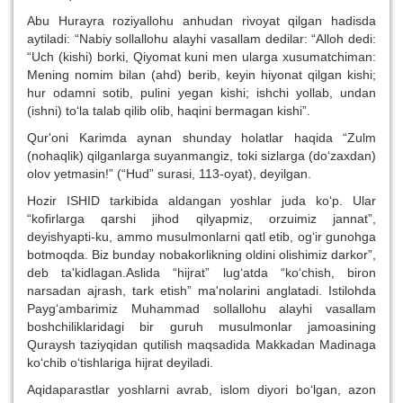
Abu Hurayra roziyallohu anhudan rivoyat qilgan hadisda
aytiladi: “Nabiy sollallohu alayhi vasallam dedilar: “Alloh dedi:
“Uch (kishi) borki, Qiyomat kuni men ularga xusumatchiman:
Mening nomim bilan (ahd) berib, keyin hiyonat qilgan kishi;
hur odamni sotib, pulini yegan kishi; ishchi yollab, undan
(ishni) to‘la talab qilib olib, haqini bermagan kishi”.
Qur'oni Karimda aynan shunday holatlar haqida “Zulm
(nohaqlik) qilganlarga suyanmangiz, toki sizlarga (do‘zaxdan)
olov yetmasin!” (“Hud” surasi, 113-oyat), deyilgan.
Hozir ISHID tarkibida aldangan yoshlar juda ko‘p. Ular
“kofirlarga qarshi jihod qilyapmiz, orzuimiz jannat”,
deyishyapti-ku, ammo musulmonlarni qatl etib, og‘ir gunohga
botmoqda. Biz bunday nobakorlikning oldini olishimiz darkor”,
deb ta'kidlagan.Aslida “hijrat” lug‘atda “ko‘chish, biron
narsadan ajrash, tark etish” ma'nolarini anglatadi. Istilohda
Payg‘ambarimiz Muhammad sollallohu alayhi vasallam
boshchiliklaridagi bir guruh musulmonlar jamoasining
Quraysh taziyqidan qutilish maqsadida Makkadan Madinaga
ko‘chib o‘tishlariga hijrat deyiladi.
Aqidaparastlar yoshlarni avrab, islom diyori bo‘lgan, azon