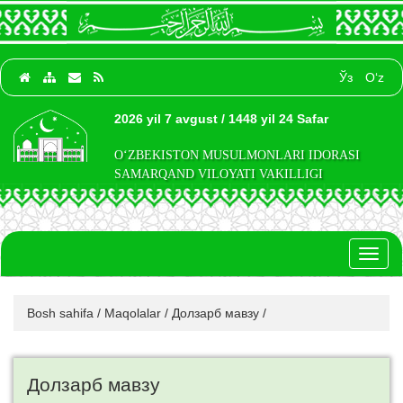
Ўз
O‘z
2026 yil 7 avgust / 1448 yil 24 Safar
O‘ZBEKISTON MUSULMONLARI IDORASI
SAMARQAND VILOYATI VAKILLIGI
Toggl
naviga
Bosh sahifa
/
Maqolalar
/
Долзарб мавзу
/
Долзарб мавзу