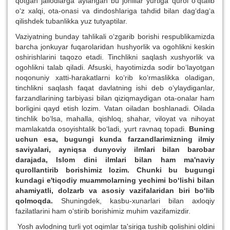
qotgan jallodlarga aylangan bu johillar yurtiga qurol o‘qtalib
o‘z xalqi, ota-onasi va dindoshlariga tahdid bilan dag‘dag‘a
qilishdek tubanlikka yuz tutyaptilar.
Vaziyatning bunday tahlikali o‘zgarib borishi respublikamizda
barcha jonkuyar fuqarolaridan hushyorlik va ogohlikni keskin
oshirishlarini taqozo etadi. Tinchlikni saqlash xushyorlik va
ogohlikni talab qiladi. Afsuski, hayotimizda sodir bo‘layotgan
noqonuniy xatti-harakatlarni ko‘rib ko‘rmaslikka oladigan,
tinchlikni saqlash faqat davlatning ishi deb o‘ylaydiganlar,
farzandlarining tarbiyasi bilan qiziqmaydigan ota-onalar ham
borligini qayd etish lozim. Vatan oiladan boshlanadi. Oilada
tinchlik bo‘lsa, mahalla, qishloq, shahar, viloyat va nihoyat
mamlakatda osoyishtalik bo‘ladi, yurt ravnaq topadi.
Buning
uchun esa, bugungi kunda
farzandlarimizning ilmiy
saviyalari, ayniqsa dunyoviy ilmlari bilan barobar
darajada, Islom dini ilmlari bilan ham ma'naviy
qurollantirib borishimiz lozim. Chunki bu bugungi
kundagi e'tiqodiy muammolarning yechimi bo‘lishi bilan
ahamiyatli, dolzarb va asosiy vazifalaridan biri bo‘lib
qolmoqda.
Shuningdek, kasbu-xunarlari bilan axloqiy
fazilatlarini ham o‘stirib borishimiz muhim vazifamizdir.
Yosh avlodning turli yot oqimlar ta'siriga tushib qolishini oldini