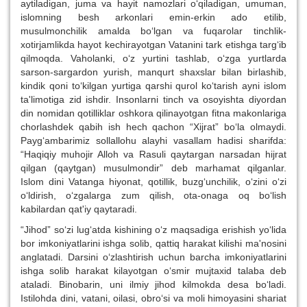
aytiladigan, juma va hayit namozlari o‘qiladigan, umuman,
islomning besh arkonlari emin-erkin ado etilib,
musulmonchilik amalda bo‘lgan va fuqarolar tinchlik-
xotirjamlikda hayot kechirayotgan Vatanini tark etishga targ‘ib
qilmoqda. Vaholanki, o‘z yurtini tashlab, o‘zga yurtlarda
sarson-sargardon yurish, manqurt shaxslar bilan birlashib,
kindik qoni to‘kilgan yurtiga qarshi qurol ko‘tarish ayni islom
ta'limotiga zid ishdir. Insonlarni tinch va osoyishta diyordan
din nomidan qotilliklar oshkora qilinayotgan fitna makonlariga
chorlashdek qabih ish hech qachon “Xijrat” bo‘la olmaydi.
Payg‘ambarimiz sollallohu alayhi vasallam hadisi sharifda:
“Haqiqiy muhojir Alloh va Rasuli qaytargan narsadan hijrat
qilgan (qaytgan) musulmondir” deb marhamat qilganlar.
Islom dini Vatanga hiyonat, qotillik, buzg‘unchilik, o‘zini o‘zi
o‘ldirish, o‘zgalarga zum qilish, ota-onaga oq bo‘lish
kabilardan qat'iy qaytaradi.
“Jihod” so‘zi lug‘atda kishining o‘z maqsadiga erishish yo‘lida
bor imkoniyatlarini ishga solib, qattiq harakat kilishi ma'nosini
anglatadi. Darsini o‘zlashtirish uchun barcha imkoniyatlarini
ishga solib harakat kilayotgan o‘smir mujtaxid talaba deb
ataladi. Binobarin, uni ilmiy jihod kilmokda desa bo‘ladi.
Istilohda dini, vatani, oilasi, obro‘si va moli himoyasini shariat