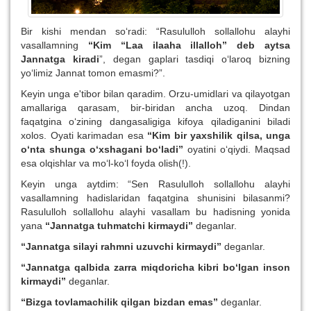
Bir kishi mendan so‘radi: “Rasululloh sollallohu alayhi
vasallamning
“Kim “Laa ilaaha illalloh” deb aytsa
Jannatga kiradi
”, degan gaplari tasdiqi o‘laroq bizning
yo‘limiz Jannat tomon emasmi?”.
Keyin unga e'tibor bilan qaradim. Orzu-umidlari va qilayotgan
amallariga qarasam, bir-biridan ancha uzoq. Dindan
faqatgina o‘zining dangasaligiga kifoya qiladiganini biladi
xolos. Oyati karimadan esa
“Kim bir yaxshilik qilsa, unga
o‘nta shunga o‘xshagani bo‘ladi”
oyatini o‘qiydi. Maqsad
esa olqishlar va mo‘l-ko‘l foyda olish(!).
Keyin unga aytdim: “Sen Rasululloh sollallohu alayhi
vasallamning hadislaridan faqatgina shunisini bilasanmi?
Rasululloh sollallohu alayhi vasallam bu hadisning yonida
yana
“Jannatga tuhmatchi kirmaydi”
deganlar.
“Jannatga silayi rahmni uzuvchi kirmaydi”
deganlar.
“Jannatga qalbida zarra miqdoricha kibri bo‘lgan inson
kirmaydi”
deganlar.
“Bizga tovlamachilik qilgan bizdan emas”
deganlar.