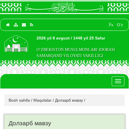
Ўз
O‘z
2026 yil 8 avgust / 1448 yil 25 Safar
O‘ZBEKISTON MUSULMONLARI IDORASI
SAMARQAND VILOYATI VAKILLIGI
Toggl
naviga
Bosh sahifa
/
Maqolalar
/
Долзарб мавзу
/
Долзарб мавзу