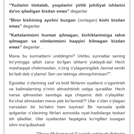
“Yuzlarini timtalab, yoqalarini yirtib johiliyat ishlarini
da'vo qiladigan bizdan emas”
deganlar.
“Biror kishining ayolini buzgan
(xorlagan)
kishi bizdan
emas”
deganlar.
“Kattalarimizni hurmat qilmagan, kichiklarimizga rahm
qilmagan va olimlarimizni haqqini bilmagan bizdan
emas”
deganlar…
Mana bu sunnatlarni unitdingmi? Ushbu sunnatlar sening
bo‘yningga qilish zarur bo‘lgan ishlarni yuklaydi-da! Hech
mashaqqat chekmasdan, o‘zing o‘ylaganingdek Jannat seniki
bo‘ladi deb o‘ylama! Sen uni tekinga olmoqchimisan?”.
Egoistlar o‘zlarining zaif va botil fikrlarini oyatlarni o‘zgartirish
va kalimalarning o‘rnini almashtirish ustiga quradilar. Hech
narsa qilmasdan savobga ega chiqamiz deb o‘ylaydilar.
Ko‘chat ekmasdan meva yeb bo‘larmidi?! Ular o‘zlari o‘ylagan
narsadan bir bo‘lakni ham tuymas! Bir narsada qotib
qolganlar o‘zlarining fikrlari asnosida oyat-hadislarga teskari
ish qiladilar. Ular oyatlardan faqatgina ko‘ngillari tusagan
ishni ma'qullashadi.
“Shayx Muhammad G‘azzoliy rohimahullohning