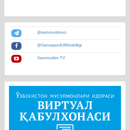
@sammuslimuz
@SamaqandUMIvakilligi
Sammuslim.TV