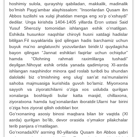
hoshimiy sulola, qurayshiy qabiladan, makkalik, madinalik
bo‘lmish Payg‘ambar alayhissalom: “Insonlardan Qusam ibn
Abbos tuzilishi va xulqi jihatidan menga eng xo‘p o‘xshaydi”
dedilar. Unga kirishda 1404-1405 yillarda Eron ustasi Said
Yusuf Sheroziy tomonidan ishlangan eshik o‘rnatilgan.
Eshikda husunkor naqshlar chiroyli husni xatdagi hadislar
bitilgan.Fil suyaklarida ijod qilingan hadis barchamiz uchun
buyuk ma'no anglatuvchi yozuvlardan biridir.U quydagicha
bayon qilingan “Jannat eshiklari faqirlar uchun ochiqdur”
hamda “Olohning rahmati raximlilarga tushadi”
deyilgan.Nihoyat eshik ortida yanada qadimiyroq XI-asrda
ishlangan naqshindor minora qad roslab turibdi bu shundan
dalolatki biz o‘tmishning eng ulug‘ san'at na'munalarini
sahoba majmuasiga kurishida guvoh bo‘lamiz. Miyonxona
sayyoh va ziyoratchilarni o‘ziga xos uslubda qurilgan
xonalarga boshlaydi bular katta masjid, chillaxona,
ziyoratxona hamda tug‘xonalardan iboratdir.Ularni har birini
o‘ziga hos ziyorat qilish odoblari bor.
Go‘rxonaning asosiy binosi maqbara bilan bir vaqtda (XI
asrda) qurilgan bo‘lib, devor orasida o‘ymakor pilakchalar
terib panjara o‘rnatilagan.
Go‘rxonadaXIV asrning 80-yillarida Qusam ibn Abbos qabri