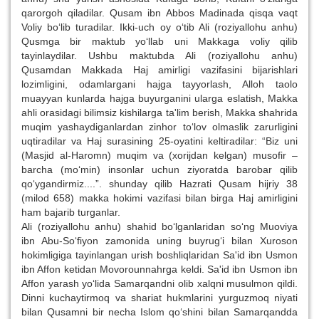
qarorgoh qiladilar. Qusam ibn Abbos Madinada qisqa vaqt
Voliy bo‘lib turadilar. Ikki-uch oy o‘tib Ali (roziyallohu anhu)
Qusmga bir maktub yo‘llab uni Makkaga voliy qilib
tayinlaydilar. Ushbu maktubda Ali (roziyallohu anhu)
Qusamdan Makkada Haj amirligi vazifasini bijarishlari
lozimligini, odamlargani hajga tayyorlash, Alloh taolo
muayyan kunlarda hajga buyurganini ularga eslatish, Makka
ahli orasidagi bilimsiz kishilarga ta'lim berish, Makka shahrida
muqim yashaydiganlardan zinhor to‘lov olmaslik zarurligini
uqtiradilar va Haj surasining 25-oyatini keltiradilar: “Biz uni
(Masjid al-Haromn) muqim va (xorijdan kelgan) musofir –
barcha (mo‘min) insonlar uchun ziyoratda barobar qilib
qo‘ygandirmiz....”. shunday qilib Hazrati Qusam hijriy 38
(milod 658) makka hokimi vazifasi bilan birga Haj amirligini
ham bajarib turganlar.
Ali (roziyallohu anhu) shahid bo‘lganlaridan so‘ng Muoviya
ibn Abu-So‘fiyon zamonida uning buyrug‘i bilan Xuroson
hokimligiga tayinlangan urish boshliqlaridan Sa'id ibn Usmon
ibn Affon ketidan Movorounnahrga keldi. Sa'id ibn Usmon ibn
Affon yarash yo‘lida Samarqandni olib xalqni musulmon qildi.
Dinni kuchaytirmoq va shariat hukmlarini yurguzmoq niyati
bilan Qusamni bir necha Islom qo‘shini bilan Samarqandda