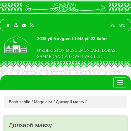
Ўз
O‘z
2026 yil 5 avgust / 1448 yil 22 Safar
O‘ZBEKISTON MUSULMONLARI IDORASI
SAMARQAND VILOYATI VAKILLIGI
Toggl
naviga
Bosh sahifa
/
Maqolalar
/
Долзарб мавзу
/
Долзарб мавзу