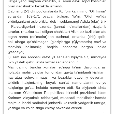
ustiga yangi sag‘ana o‘rnatilib, u Temur davri sopol koshinlari
bilan naqshinkor bezakda ishlandi.
Qabrning 2-3 chi pog‘onalarida Kur'oni karimning “Oli Imron”
surasidan 169-171 oyatlar bitilgan. Ya'ni: “Olloh yo‘lida
o‘ldirilganlarni aslo o‘liklar deb hisoblamang! Aslida (ular) tirik
- Parvardigorlari huzurida (jannat ne'matlaridan) rizqlanib
tururlar. (mazkur qatl etilgan shahidlar) Alloh o‘z fazli bilan ato
etgan narsa (ne'matlar)dan xushnud, ortlarida (tirik) qolib,
hali ularga qo‘shilmagan (g‘oziylar)ga (Qiyomatda) xavf va
tashvish bo‘lmasligi haqida bashorat bergan holda
(yashaydi).
Qusam ibn Abbosni vafot yil sanalari hijriyda 57, milodiyda
676 yil deb qabr ustida yozuv saqlangandur.
Majmuaning barcha xonalari so‘nggi ta'mir davomida asl
holatida mohir ustolar tomonidan qayta ta'mirlandi kishilarni
hayratga soluvchi naqsh va bezaklar davomiy devorlarni
to‘ldirib halqimizning buyuk san'at namunalarini dunyo
xalqlariga go‘zal holatda namoyon etdi. Bu oliyjanob ishda
shaxsan O‘zbekiston Respublikasi birinchi prezidenti Islom
Karimov, viloyatimiz rohbariyati, mutasadi tashkilotlar hamda
majmua ishchi xodimlari jonbozlik ko‘rsatib yodgorlik umriga,
yoshiga va ko‘rinishiga chiroy baxshida etishdi.