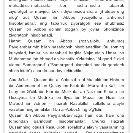
muhaddisu-mufassirlar bor, necha-necha tabarruk
ziyoratgohlar mavjud. Lekin diyorimizda sharaf jihatdan eng
ulug‘ zot Qusam ibn Abbos (roziyallohu anhumo)
hisoblanadilar, eng tabarruk ziyoratgoh esa shubhasiz
Qusam ibn Abbos qo‘nim topgan joy joylari Shohizinda
ziyoratgohi hisoblanadi.
Hatrati Qusam ibn Abbos (roziyallohu anhumo)
Payg‘ambarimiz bilan nasabdosh hisoblanadilar. Bu zotning
kunyalari, ismlari va nasablari haqida Najmuddin Umar ibn
Muhammad ibn Ahmad an-Nasafiy o‘zlarining “Al-qand fi zikri
ulamoi Samarqand” (“Samarqand ulamolari haqida qanddek
shirin kitob”) asarida bunday keltiradilar:
Abu Ja'far – Qusam ibn al-Abbos ibn al-Muttolib ibn Hishom
ibn Abdumannof ibn Qusay ibn Kilob ibn Murra ibn Ka'b ibn
Luay ibn G‘olib ibn Fihr ibn Molik ibn an-Nazr ibn Kinona ibn
Huzayma ibn Mudrika ibn Ilyos ibn Muzar ibn Nizor ibn
Ma'add ibn Adnon – hazrati Rasululloh sollallohu alayhi
vasallamning amakilari (ibn al-Abbos)ning o‘g‘lidir.
Qusam ibn Abbos Payg‘ambarimizga ham ota, ham ona
tomondan qarindosh hisoblanadilar. Chunki Hazrati
Qusamning otalari Rasululloh sollallohu alayhi vasallamning
amakilari Abbos bo‘lsalar, onalari – Payg‘ambarimizning