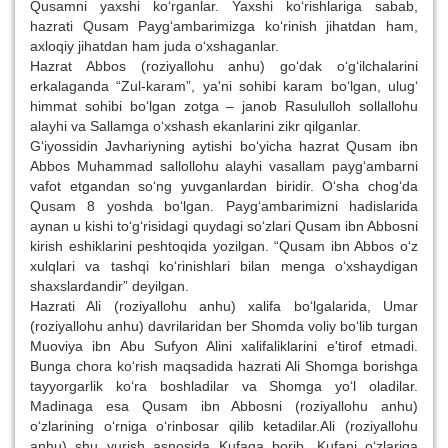
Qusamni yaxshi ko‘rganlar. Yaxshi ko‘rishlariga sabab,
hazrati Qusam Payg‘ambarimizga ko‘rinish jihatdan ham,
axloqiy jihatdan ham juda o‘xshaganlar.
Hazrat Abbos (roziyallohu anhu) go‘dak o‘g‘ilchalarini
erkalaganda “Zul-karam”, ya'ni sohibi karam bo‘lgan, ulug‘
himmat sohibi bo‘lgan zotga – janob Rasululloh sollallohu
alayhi va Sallamga o‘xshash ekanlarini zikr qilganlar.
G‘iyossidin Javhariyning aytishi bo‘yicha hazrat Qusam ibn
Abbos Muhammad sallollohu alayhi vasallam payg‘ambarni
vafot etgandan so‘ng yuvganlardan biridir. O‘sha chog‘da
Qusam 8 yoshda bo‘lgan. Payg‘ambarimizni hadislarida
aynan u kishi to‘g‘risidagi quydagi so‘zlari Qusam ibn Abbosni
kirish eshiklarini peshtoqida yozilgan. “Qusam ibn Abbos o‘z
xulqlari va tashqi ko‘rinishlari bilan menga o‘xshaydigan
shaxslardandir” deyilgan.
Hazrati Ali (roziyallohu anhu) xalifa bo‘lgalarida, Umar
(roziyallohu anhu) davrilaridan ber Shomda voliy bo‘lib turgan
Muoviya ibn Abu Sufyon Alini xalifaliklarini e'tirof etmadi.
Bunga chora ko‘rish maqsadida hazrati Ali Shomga borishga
tayyorgarlik ko‘ra boshladilar va Shomga yo‘l oladilar.
Madinaga esa Qusam ibn Abbosni (roziyallohu anhu)
o‘zlarining o‘rniga o‘rinbosar qilib ketadilar.Ali (roziyallohu
anhu) shu yurish asnosida Kufaga borib, Kufani o‘zlariga