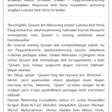
qayinsingillari, Maymuna binti Horis roziyallohu anhoning
singillari Luboba binti Horis bo‘ladilar.
Shuningdek, Qusam ibn Abbosning onalari Luboba binti Horis
Payg‘ambarimiz alayhissalomning nabiralari hazrati Husaynni
emizxganlari bois Qusam u zotning emikdosh akasi
hisoblanadilar.
Bu mubrak zotning Qusam deb nomlanishlariga sabab, bu
zot Payg‘ambarimiz alayhissalomning barcha xislatlarini
o‘zlarida jamlagan edilar. Otalari Abbosdan o‘g‘lingizni nima
uchun Qusam deb nomladingiz deb so‘raganlarida, u kishi
“Qusam ko‘p hadiya qulguvchi degan ma'noni bildiradi”
degan ekanlar.
Ibn Dihya aytadi: “Qusam”ning ikki ma'nosi bor. Birinchisi –
berish, ya'ni ayamasdan ehson qiladigan inson degan
ma'noda bo‘lsa, ikkinchisi, “Qasm” so‘zidan olingan bo‘lib
to‘plash ya'ni o‘zida yaxshiliklarni jamlagan kishi ma'nolarni
bildiradi.
Hazrati Abbosning (roziyallohu anhu) o‘n uchta farzandlari
bo‘lgan. Bular Al-Fazl, Abdulloh, Ubaydulloh, Qusam, Ma'bad,
Ma'ruf, Abdurrahmon, Ummu Habiba binti Abbos, Horis,