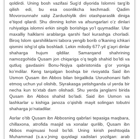
qoldirdi. Uning bosh vazifasi Sug‘d diyorida Islomni targ‘ib
qilish edi, bu esa osonlikcha kechmadi. Qadim
Movorounnahr xalqi Zardushiylik dini otashparaslik diniga
e'tiqod qilardi. Shu dinning kohin va afsungarlari o‘z dinlari
ruhiyatiga islomni erkin singib borishiga yo‘l quymadilar. Ular
maxalliy halklarni arablarga qarshi faol kurashga chorladi.
Biroq Islom qarshiliklarni tabora yengib borib o‘lkaning ichkari
qismini ishg‘ol qila boshladi. Lekin milodiy 677-yil g‘ayri dinlar
shaharga hujum qildilar. Samarqand shahrining
namozgohida Qusam jon chiqariga o‘q tegib shahid bo‘ldi va
qutluq gavdasini Bonu-Nojiya qabristonida g‘or yoniga
ko‘mdilar. Keng tarqalgan boshqa bir rivoyatda Said ibn
Usmon Qusam ibn Abbos bilan birgalikda Usrushonani fath
etmoq uchun yul olishib, Siyrakasga yetishganda ul yerda bir
necha kun to‘xtab dam olishadi. Shu yerda janglarni birida
Qusam ibn Abbos shahid bo‘ladi. Said ibn Usmon va
lashkarlar u kishiga janoza o‘qishib mayit solingan tobutni
shaharga jo‘natadilar.
Asrlar o‘tib Qusam ibn Abbosning qabrlari tepasiga maqbara,
chillaxona, atrofida masjid va xonalar qurilib, Qusam ibn
Abbos majmuasi hosil bo‘ldi. Uning kirish peshtoqida
Muhammad (s.a.v.)ning quyidagi xadislari yozilgan: arab