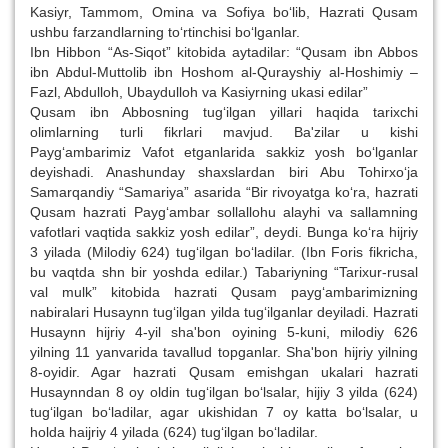
Kasiyr, Tammom, Omina va Sofiya bo‘lib, Hazrati Qusam
ushbu farzandlarning to‘rtinchisi bo‘lganlar.
Ibn Hibbon “As-Siqot” kitobida aytadilar: “Qusam ibn Abbos
ibn Abdul-Muttolib ibn Hoshom al-Qurayshiy al-Hoshimiy –
Fazl, Abdulloh, Ubaydulloh va Kasiyrning ukasi edilar”
Qusam ibn Abbosning tug‘ilgan yillari haqida tarixchi
olimlarning turli fikrlari mavjud. Ba'zilar u kishi
Payg‘ambarimiz Vafot etganlarida sakkiz yosh bo‘lganlar
deyishadi. Anashunday shaxslardan biri Abu Tohirxo‘ja
Samarqandiy “Samariya” asarida “Bir rivoyatga ko‘ra, hazrati
Qusam hazrati Payg‘ambar sollallohu alayhi va sallamning
vafotlari vaqtida sakkiz yosh edilar”, deydi. Bunga ko‘ra hijriy
3 yilada (Milodiy 624) tug‘ilgan bo‘ladilar. (Ibn Foris fikricha,
bu vaqtda shn bir yoshda edilar.) Tabariyning “Tarixur-rusal
val mulk” kitobida hazrati Qusam payg‘ambarimizning
nabiralari Husaynn tug‘ilgan yilda tug‘ilganlar deyiladi. Hazrati
Husaynn hijriy 4-yil sha'bon oyining 5-kuni, milodiy 626
yilning 11 yanvarida tavallud topganlar. Sha'bon hijriy yilning
8-oyidir. Agar hazrati Qusam emishgan ukalari hazrati
Husaynndan 8 oy oldin tug‘ilgan bo‘lsalar, hijiy 3 yilda (624)
tug‘ilgan bo‘ladilar, agar ukishidan 7 oy katta bo‘lsalar, u
holda haijriy 4 yilada (624) tug‘ilgan bo‘ladilar.