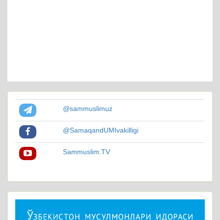
@sammuslimuz
@SamaqandUMIvakilligi
Sammuslim.TV