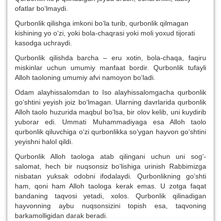
ofatlar bo‘lmaydi.
Qurbonlik qilishga imkoni bo‘la turib, qurbonlik qilmagan
kishining yo o‘zi, yoki bola-chaqrasi yoki moli yoxud tijorati
kasodga uchraydi.
Qurbonlik qilishda barcha – eru xotin, bola-chaqa, faqiru
miskinlar uchun umumiy manfaat bordir. Qurbonlik tufayli
Alloh taoloning umumiy afvi namoyon bo‘ladi.
Odam alayhissalomdan to Iso alayhissalomgacha qurbonlik
go‘shtini yeyish joiz bo‘lmagan. Ularning davrlarida qurbonlik
Alloh taolo huzurida maqbul bo‘lsa, bir olov kelib, uni kuydirib
yuborar edi. Ummati Muhammadiyaga esa Alloh taolo
qurbonlik qiluvchiga o‘zi qurbonlikka so‘ygan hayvon go‘shtini
yeyishni halol qildi.
Qurbonlik Alloh taologa atab qilingani uchun uni sog‘-
salomat, hech bir nuqsonsiz bo‘lishiga urinish Rabbimizga
nisbatan yuksak odobni ifodalaydi. Qurbonlikning go‘shti
ham, qoni ham Alloh taologa kerak emas. U zotga faqat
bandaning taqvosi yetadi, xolos. Qurbonlik qilinadigan
hayvonning aybu nuqsonsizini topish esa, taqvoning
barkamolligidan darak beradi.