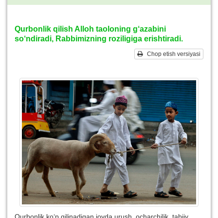
Qurbonlik qilish Alloh taoloning g‘azabini
so‘ndiradi, Rabbimizning roziligiga erishtiradi.
Chop etish versiyasi
Qurbonlik ko‘p qilinadigan joyda urush, ocharchilik, tabiiy