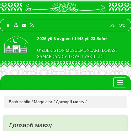
Ўз
O‘z
2026 yil 6 avgust / 1448 yil 23 Safar
O‘ZBEKISTON MUSULMONLARI IDORASI
SAMARQAND VILOYATI VAKILLIGI
Toggl
naviga
Bosh sahifa
/
Maqolalar
/
Долзарб мавзу
/
Долзарб мавзу