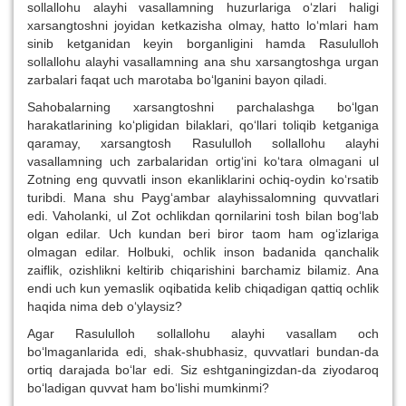
sollallohu alayhi vasallamning huzurlariga o‘zlari haligi
xarsangtoshni joyidan ketkazisha olmay, hatto lo‘mlari ham
sinib ketganidan keyin borganligini hamda Rasululloh
sollallohu alayhi vasallamning ana shu xarsangtoshga urgan
zarbalari faqat uch marotaba bo‘lganini bayon qiladi.
Sahobalarning xarsangtoshni parchalashga bo‘lgan
harakatlarining ko‘pligidan bilaklari, qo‘llari toliqib ketganiga
qaramay, xarsangtosh Rasululloh sollallohu alayhi
vasallamning uch zarbalaridan ortig‘ini ko‘tara olmagani ul
Zotning eng quvvatli inson ekanliklarini ochiq-oydin ko‘rsatib
turibdi. Mana shu Payg‘ambar alayhissalomning quvvatlari
edi. Vaholanki, ul Zot ochlikdan qornilarini tosh bilan bog‘lab
olgan edilar. Uch kundan beri biror taom ham og‘izlariga
olmagan edilar. Holbuki, ochlik inson badanida qanchalik
zaiflik, ozishlikni keltirib chiqarishini barchamiz bilamiz. Ana
endi uch kun yemaslik oqibatida kelib chiqadigan qattiq ochlik
haqida nima deb o‘ylaysiz?
Agar Rasululloh sollallohu alayhi vasallam och
bo‘lmaganlarida edi, shak-shubhasiz, quvvatlari bundan-da
ortiq darajada bo‘lar edi. Siz eshtganingizdan-da ziyodaroq
bo‘ladigan quvvat ham bo‘lishi mumkinmi?