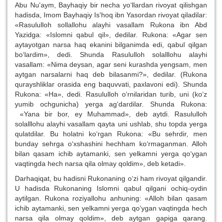
Abu Nu'aym, Bayhaqiy bir necha yo‘llardan rivoyat qilishgan
hadisda, Imom Bayhaqiy Is'hoq ibn Yasordan rivoyat qiladilar:
«Rasululloh sollallohu alayhi vasallam Rukona ibn Abd
Yazidga: «Islomni qabul qil», dedilar. Rukona: «Agar sen
aytayotgan narsa haq ekanini bilganimda edi, qabul qilgan
bo‘lardim», dedi. Shunda Rasululloh solalllohu alayhi
vasallam: «Nima deysan, agar seni kurashda yengsam, men
aytgan narsalarni haq deb bilasanmi?», dedilar. (Rukona
qurayshliklar orasida eng baquvvati, paxlavoni edi). Shunda
Rukona: «Ha», dedi. Rasululloh o‘rnilaridan turib, uni (ko‘z
yumib ochgunicha) yerga ag‘dardilar. Shunda Rukona:
«Yana bir bor, ey Muhammad», deb aytdi. Rasululloh
solalllohu alayhi vasallam qayta uni ushlab, shu topda yerga
qulatdilar. Bu holatni ko‘rgan Rukona: «Bu sehrdir, men
bunday sehrga o‘xshashini hechham ko‘rmaganman. Alloh
bilan qasam ichib aytamanki, sen yelkamni yerga qo‘ygan
vaqtingda hech narsa qila olmay qoldim», deb ketadi».
Darhaqiqat, bu hadisni Rukonaning o‘zi ham rivoyat qilgandir.
U hadisda Rukonaning Islomni qabul qilgani ochiq-oydin
aytilgan. Rukona roziyallohu anhuning: «Alloh bilan qasam
ichib aytamanki, sen yelkamni yerga qo‘ygan vaqtingda hech
narsa qila olmay qoldim», deb aytgan gapiga qarang.