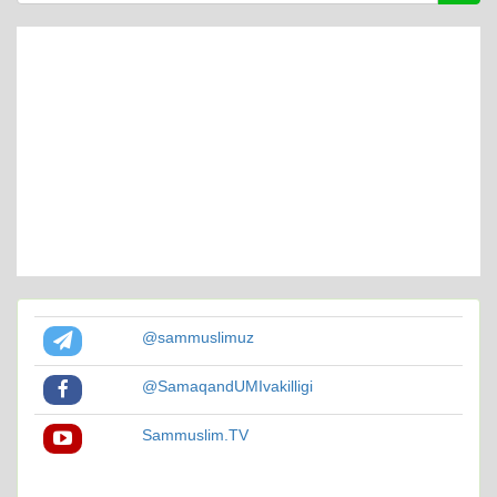
@sammuslimuz
@SamaqandUMIvakilligi
Sammuslim.TV