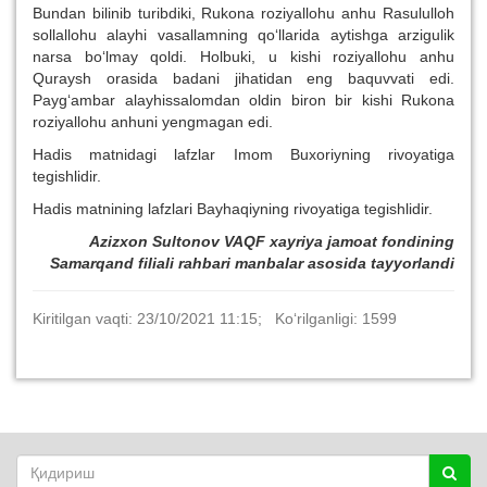
Bundan bilinib turibdiki, Rukona roziyallohu anhu Rasululloh
sollallohu alayhi vasallamning qo‘llarida aytishga arzigulik
narsa bo‘lmay qoldi. Holbuki, u kishi roziyallohu anhu
Quraysh orasida badani jihatidan eng baquvvati edi.
Payg‘ambar alayhissalomdan oldin biron bir kishi Rukona
roziyallohu anhuni yengmagan edi.
Hadis matnidagi lafzlar Imom Buxoriyning rivoyatiga
tegishlidir.
Hadis matnining lafzlari Bayhaqiyning rivoyatiga tegishlidir.
Azizxon Sultonov VAQF xayriya jamoat fondining
Samarqand filiali rahbari
manbalar
asosida tayyorlandi
Kiritilgan vaqti: 23/10/2021 11:15; Ko‘rilganligi: 1599