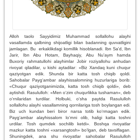
Alloh taolo Sayyidimiz Muhammad sollallohu alayhi
vasallamda qalbning shijoatligi bilan badanning quvvatligini
jamlagan. Bu erkaklikdagi komillik hisoblanadi. Ibn Sa'd, Ibn
Jarir, Ibn Abu Hotam, Bayhaqiy, Abu Nu'aym hamda
Buxoriy rahmatullohi alayhimlar Jobir roziyallohu anhudan
rivoyat qiladilar, u kishi aytadilar: «Biz Xandaq kuni chuqur
qaziyotgan edik. Shunda bir katta tosh chiqib qoldi.
Sahobalar Payg‘ambar alayhissalomning huzurlariga borib:
«Chuqur qaziyotganimizda, katta tosh chiqib qoldi», deb
aytishdi. Rasululloh: «Men o‘zim chuqurlikka tushaman», deb
o‘rnilaridan turdilar. Holbuki, o‘sha paytda Rasululloh
sollallohu alayhi vasallamning qornilariga tosh boylangan edi.
Biz uch kundan beri biror narsa totib ko‘rmagan edik.
Payg‘ambar alayhissalom lo‘mni olib, haligi katta toshni
urdilar. Tosh qumdek sochilib ketdi». Boshqa rivoyatlar
mazkur katta toshni «xarsangtosh» bo‘lgan, deb tavsiflagan.
Shuningdek, ana shu rivoyatlar sahobalar Rasululloh