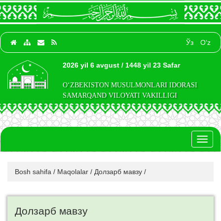
Ўз
O‘z
2026 yil 6 avgust / 1448 yil 23 Safar
O‘ZBEKISTON MUSULMONLARI IDORASI
SAMARQAND VILOYATI VAKILLIGI
Toggl
naviga
Bosh sahifa
/
Maqolalar
/
Долзарб мавзу
/
Долзарб мавзу