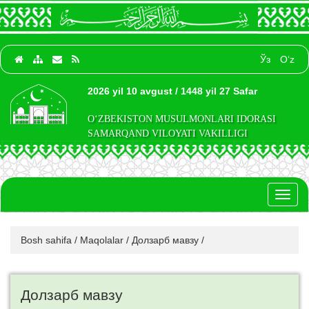
Ўз
O‘z
2026 yil 10 avgust / 1448 yil 27 Safar
O‘ZBEKISTON MUSULMONLARI IDORASI
SAMARQAND VILOYATI VAKILLIGI
Toggl
naviga
Bosh sahifa
/
Maqolalar
/
Долзарб мавзу
/
Долзарб мавзу