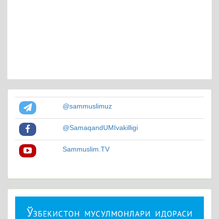
@sammuslimuz
@SamaqandUMIvakilligi
Sammuslim.TV