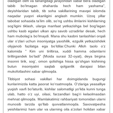
oladigan olim va tanangdagi jarayondan xabar bera oladigan
tabib bo‘lmagan shaharda hech ham yashama",
deyishlaridan tabib, tib soha vakillarining mavqei islomda
naqadar yuqori ekanligini anglash mumkin. Uzoq yillar
tabobat sohasida ta'lim olib, so‘ng ushbu ilmlarini kishilarning
sog‘ligini tiklash, ularga manfaat yetkazishga bel bog‘lagan
ushbu kasb egalari ulkan ajru savob uzradirlar desak, hech
ham mubolag‘a bo‘lmaydi. Mana shu kasbni tanlashlari orqali
ular o‘zlari uchun insoniyatga yaxshilik, ezgulik yetkazishdek
oliyjanob fazilatga ega bo‘ldilar.Chunki Alloh taolo o‘z
kalomida " Kim uni tiriltirsa, xuddi hamma odamlarni
tiriltirgandek bo‘ladi" (Moida surasi 32-oyat), deya birgina
insonni tirik, sog‘, omon qolishiga hissa qo‘shgan kishining
butun insoniyatni saqlab qolganlik darajasi bilan
mukofotlashini xabar qilmoqda.
Tibbiyot sohasi vakillari har doimgidanda bugungi
kunlarimizda katta jasorat ko‘rsatmoqda. O‘zlariga yeasalliye
yuqish xavfi bo‘laturib, kishilar salomatligi yo‘lida kunni tunga
ulab, hatto o‘z uyi, oilasi, farzandlari bag‘ri kelaolmasdan
mehnat qilmoqda. Mamlakatimiz rahbariyati tomonidan ularni
munosib tarzda qo‘llab quvvatlanmoqda. Saxovatpesha
yeishilarimiz ham ular va ularning oila a'zolari holidan xabar