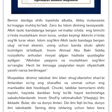
Bemor dardiga shifo topishda albatta, tibbiy mutaxassis
ko‘magiga muhtoj bo‘ladi. Zero bu Islom dinining tavsiyasidir.
Alloh taolo bandalariga bergan ne'matlar ichida eng birinchi
o‘rinda mustahkam imon tursa, undan keyingi ikkinchi o‘rinda
sog‘lik turar ekan. Islom sog‘likni Alloh taolo bandaga bergan
ulug‘ ne'mat ekanini, uning uchun banda shukr qilishi
lozimligini ta'kidlaydi.
Imom Ahmad Abu Bakr Siddiq
roziyallohu anhudan rivoyat qilgan hadisda quyidagilar
aytilgan: “Allohdan yaqiynni va mustahkam sog‘likni
so‘ranglar.
Hech bir kimsaga yaqiyndan keyin ofiyatchalik
yaxshi narsa berilmagan”.
Muqaddas dinimiz tabobat ilmi bilan shug‘ullanishni shari'at
ilmlaridan so‘ng eng sharaflisi va ummat uchun eng
manfaatlisi deb hisoblaydi. Chunki, tabiblar bemorlarni shifo
topishi, hayotda darddan forig‘ bo‘lib hayot kechirishiga
sababchilardandir. Imom Shofi'iy rahimahulloh:"(Haqiqiy) Ilm
ikkitadir. Bular, din va dunyo ilmlari. Din ilmi fiqh bo‘lsa, dunyo
ilmi tabobatdir. Sening diniy ishlaring uchun fatvo bera