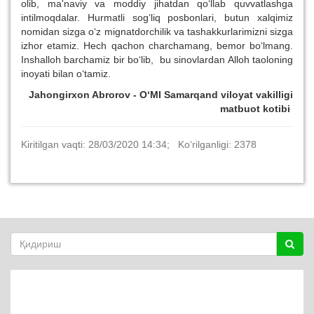
olib, ma'naviy va moddiy jihatdan qo‘llab quvvatlashga
intilmoqdalar.
Hurmatli sog‘liq posbonlari, butun xalqimiz
nomidan sizga o‘z mignatdorchilik va tashakkurlarimizni sizga
izhor etamiz.
Hech qachon charchamang, bemor bo‘lmang.
Inshalloh barchamiz bir bo‘lib, bu sinovlardan Alloh taoloning
inoyati bilan o‘tamiz.
Jahongirxon Abrorov - O‘MI Samarqand viloyat vakilligi
matbuot kotibi
Kiritilgan vaqti: 28/03/2020 14:34; Ko‘rilganligi: 2378