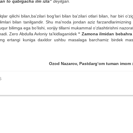
an to qabrgacha ilm izla”
deyilga
ar qilichi bilan,ba'zilari bog‘lari bilan ba'zilari otlari bilan, har biri o‘z
limlari bilan tanilgandir. Shu ma'noda jondan aziz farzandlarimizning 
ur bilimga ega bo‘lishi, xorijiy tillarni mukammal o‘zlashtirishni nazorat
nadi. Zero Abdulla Avloniy ta'kidlaganidek
“ Zamona ilmidan bebahra 
ing ertangi kuniga daxldor ushbu masalaga barchamiz birdek mas
Ozod Nazarov, Pastdarg‘om tuman imom 
6