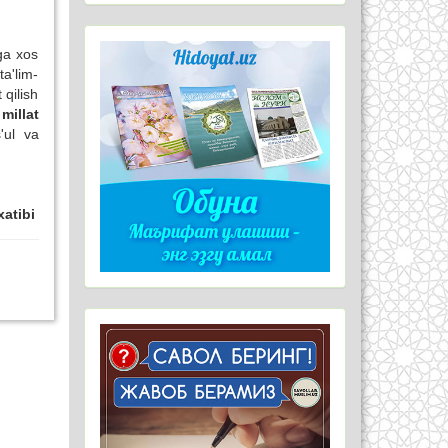
n.
iga xos
ta'lim-
 qilish
millat
'ul va
xatibi