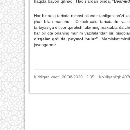
haqida bayon qilinadi. Hadislardan birida: “
Beshikd
Har bir xalq tarixda nimasi bilandir tanilgan ba'zi xalql
jihati bilan mashhur. O‘zbek xalqi tarixda ilm va o
tarbiyasiga e'tibor qaratish, ularning maktablarda chuq
har bir ota onaning muhim vazifalaridan biri hisobla
o‘zgalar qo‘lida poymol bulur”.
Mamlakatimizn
javobgarmiz.
Kiritilgan vaqti: 26/08/2020 12:35; Ko‘rilganligi: 407