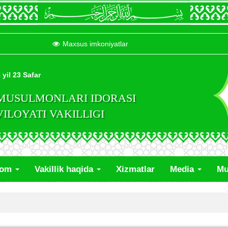
Maxsus imkoniyatlar
 yil 23 Safar
 MUSULMONLARI IDORASI
LOYATI VAKILLIGI
lom
Vakillik haqida
Xizmatlar
Media
Mu