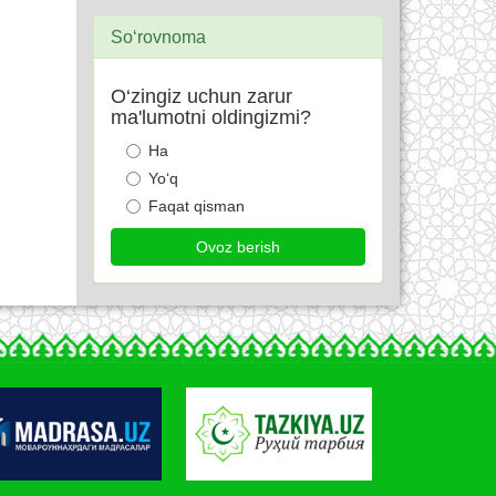
So‘rovnoma
O‘zingiz uchun zarur
ma'lumotni oldingizmi?
Ha
Yo‘q
Faqat qisman