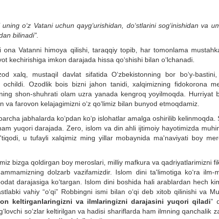
i uning o‘z Vatani uchun qayg‘urishidan, do‘stlarini sog‘inishidan va u
an bilinadi”.
igi ona Vatanni himoya qilishi, taraqqiy topib, har tomonlama mustah
yot kechirishiga imkon darajada hissa qo‘shishi bilan o‘lchanadi.
 ozod xalq, mustaqil davlat sifatida O‘zbekistonning bor bo‘y-bastini,
ochildi. Ozodlik bois bizni jahon tanidi, xalqimizning fidokorona me
mizning shon-shuhrati olam uzra yanada kengroq yoyilmoqda. Hurriyat 
in va farovon kelajagimizni o‘z qo‘limiz bilan bunyod etmoqdamiz.
 barcha jabhalarda ko‘pdan ko‘p islohatlar amalga oshirilib kelinmoqda.
am yuqori darajada. Zero, islom va din ahli ijtimoiy hayotimizda muhim
tiqodi, u tufayli xalqimiz ming yillar mobaynida ma'naviyati boy mer
iz bizga qoldirgan boy meroslari, milliy mafkura va qadriyatlarimizni fi
mamizning dolzarb vazifamizdir. Islom dini ta'limotiga ko‘ra ilm-ma
i ibodat darajasiga ko‘targan. Islom dini boshida hali arablardan hech ki
abki vahiy “o‘qi” Robbingni ismi bilan o‘qi deb xitob qilinishi va Mu
on keltirganlaringizni va ilmlaringizni darajasini yuqori qiladi
” 
‘lovchi so‘zlar keltirilgan va hadisi shariflarda ham ilmning qanchalik za