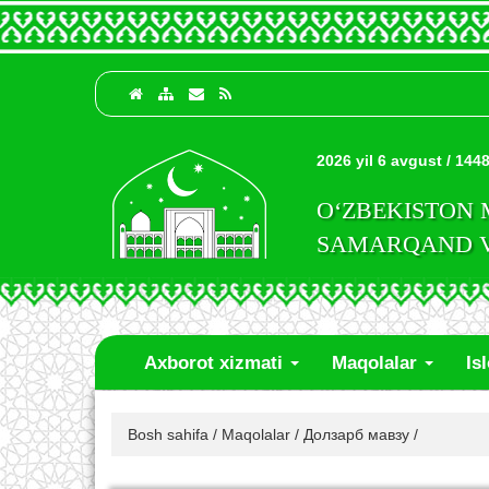
2026 yil 6 avgust / 1448
O‘ZBEKISTON
SAMARQAND VI
Axborot xizmati
Maqolalar
Is
Bosh sahifa
/
Maqolalar
/
Долзарб мавзу
/