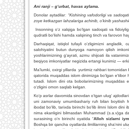
Ani ranji – g‘urbat, havas aylama.
Donolar aytadilar:
“Kishining vafodorligi va sadoqat
zoye ketkazgan lahzalariga achinib, o‘kinib yashashid
Insonning o‘z xalqiga bo‘lgan sadoqati va fidoiyl
qudratli bo‘lishi hamda xalqining tinch va farovon ha
Darhaqiqat, istiqlol tufayli o‘zligimizni angladik,
salohiyatini butun dunyoga namoyon qilish imkoni 
yoshlarimizning g‘ayrati, azmu shijoati ila vatani
beqiyos imkoniyatlar negizida ertangi kunimiz — erk
Ma'lumki, oxirgi yillarda yurtimiz rahbari tomonidan
qatorida muqaddas islom dinimizga bo‘lgan e'tibor h
tutadi. Islom dini ota bobolarimizning muqaddas e'
o‘zligini omon saqlab kelgan.
Ko‘p asrlar davomida sinovdan o‘tgan ulug‘ ajdodlarim
uni zamonaviy umumbashariy ruh bilan boyitish ham
ibodat bo‘lib, tarixda birinchi bo‘lib ilmni Islom din
nima ekanligini bilmasdan Muhammad (s.a.v)ga dastl
surasining o‘n birinchi oyatida “
Alloh sizlarni iym
Boshqa bir qancha oyatlarda ilmlilarning sha'nini ulug