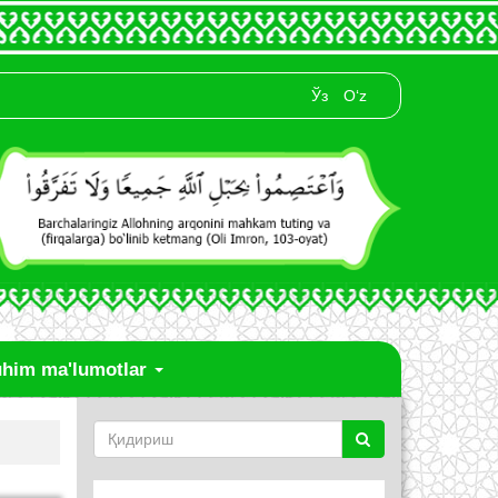
Ўз
O‘z
him ma'lumotlar