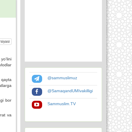
siyasi
o‘lini
vlodlar
@sammuslimuz
z qayta
tlarga
@SamaqandUMIvakilligi
gi bor
Sammuslim.TV
yrat va