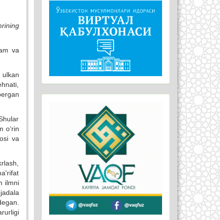
mrining
kam va
 ulkan
hnati,
bergan
 Shular
 o‘rin
osi va
krlash,
'rifat
m ilmni
jadala
degan.
rurligi