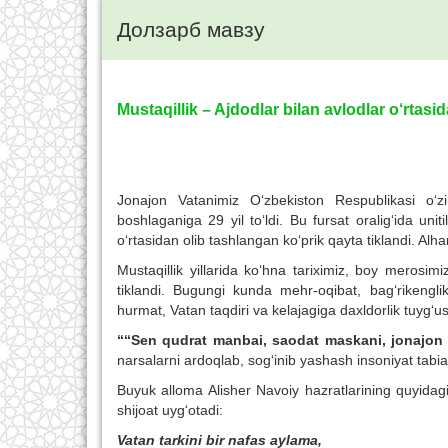
Долзарб мавзу
Mustaqillik – Ajdodlar bilan avlodlar o‘rtasida
Jonajon Vatanimiz O‘zbekiston Respublikasi o‘zin
boshlaganiga 29 yil to‘ldi. Bu fursat oralig‘ida uniti
o‘rtasidan olib tashlangan ko‘prik qayta tiklandi. Alha
Mustaqillik yillarida ko‘hna tariximiz, boy merosimi
tiklandi. Bugungi kunda mehr-oqibat, bag‘rikenglik
hurmat, Vatan taqdiri va kelajagiga daxldorlik tuyg‘us
““Sen qudrat manbai, saodat maskani, jonajon 
narsalarni ardoqlab, sog‘inib yashash insoniyat tabia
Buyuk alloma Alisher Navoiy hazratlarining quyidagi
shijoat uyg‘otadi:
Vatan tarkini bir nafas aylama,