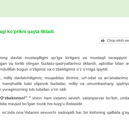
gi ko‘prikni qayta tikladi.
Chop etish ver
ing davlat mustaqilligini qo‘lga kiritgani va mustaqil taraqqiyot y
lgan va tortib olingan fazilatu-qadryatlarimiz tiklandi, ajdodlar bilan a
mdulillah bugun o‘zligimiz va o‘zbekligimiz o‘z o‘rniga qaytdi.
z, milliy davlatchiligimiz, muqaddas dinimiz, urf-odat va an'analarimi
 hamjihatlik kabi olijanob fazilatlar, milliy va umumbashariy qadriya
i yuragimizning tub-tubidan o‘rin oldi.
O‘zbekiston!” ”
shiori ham vatanni sevish, vatanparvar bo‘lish, unda
tida mavjud bo‘lgan nozik his-tuyg‘u ifodasidir.
 so‘zida ona-Vatanini sevuvchi sadoqatli har bir kishining qalbida g‘a