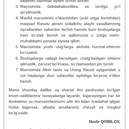
salavotu salomlar aytish uchun borish.
Marosimda dabdababozlikka va isrofga yo‘l
qo‘yilmaslik.
Mavlid marosimini o‘tkazishdan (yoki unga borishdan)
maqsad Rasulu akram sollallohu alayhi vasallamning
siyratlaridan xabardor bo‘lish hamda buni boshqalarga
ham so‘zlab berish va qalbimizda u zotga mehr-
muhabbatni yanada ziyoda qilish.
Marosimda yoshi ulug‘larga alohida hurmat-ehtirom
ko‘rsatish.
Boshqalarga xalaqit beradigan, chalg‘itadigan ishlarni
qilmaslik, zarurat bo‘lmasa, so‘zlamasdan jim turish.
Marosimda Alloh taolo va Uning Rasuli aytganidek u
zot haqlariga duoi salavotlar aytishga ko‘proq e'tibor
berish.
Mana shunday dalillar va shariat ilmi peshvolari bo‘lgan
imom-xatiblarimiz tavsiyalariga tayanib, bajarayotgan har bir
ibodatimiz va marosimlarimizni ahli ilm bilan maslahat qilgan
holda bajarsak, albatta amallarimiz chiroyli va maqbul
bo‘lg‘usidir.
Nodir QOBILOV,