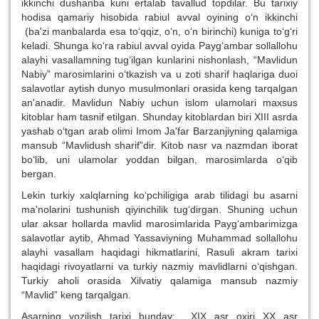
ikkinchi dushanba kuni ertalab tavallud topdilar. Bu tarixiy
hodisa qamariy hisobida rabiul avval oyining o‘n ikkinchi
(ba'zi manbalarda esa to‘qqiz, o‘n, o‘n birinchi) kuniga to‘g‘ri
keladi. Shunga ko‘ra rabiul avval oyida Payg‘ambar sollallohu
alayhi vasallamning tug‘ilgan kunlarini nishonlash, “Mavlidun
Nabiy” marosimlarini o‘tkazish va u zoti sharif haqlariga duoi
salavotlar aytish dunyo musulmonlari orasida keng tarqalgan
an'anadir. Mavlidun Nabiy uchun islom ulamolari maxsus
kitoblar ham tasnif etilgan. Shunday kitoblardan biri XIII asrda
yashab o‘tgan arab olimi Imom Ja'far Barzanjiyning qalamiga
mansub “Mavlidush sharif”dir. Kitob nasr va nazmdan iborat
bo‘lib, uni ulamolar yoddan bilgan, marosimlarda o‘qib
bergan.
Lekin turkiy xalqlarning ko‘pchiligiga arab tilidagi bu asarni
ma'nolarini tushunish qiyinchilik tug‘dirgan. Shuning uchun
ular aksar hollarda mavlid marosimlarida Payg‘ambarimizga
salavotlar aytib, Ahmad Yassaviyning Muhammad sollallohu
alayhi vasallam haqidagi hikmatlarini, Rasuli akram tarixi
haqidagi rivoyatlarni va turkiy nazmiy mavlidlarni o‘qishgan.
Turkiy aholi orasida Xilvatiy qalamiga mansub nazmiy
“Mavlid” keng tarqalgan.
Asarning yozilish tarixi bunday: XIX asr oxiri XX asr