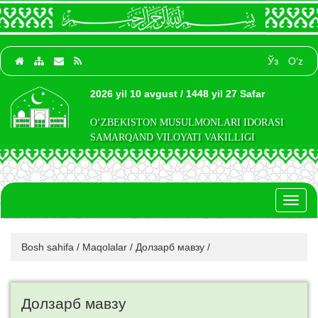
Ўз
O‘z
2026 yil 10 avgust / 1448 yil 27 Safar
O‘ZBEKISTON MUSULMONLARI IDORASI
SAMARQAND VILOYATI VAKILLIGI
Toggl
naviga
Bosh sahifa
/
Maqolalar
/
Долзарб мавзу
/
Долзарб мавзу