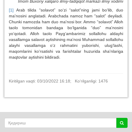
Imom Buxoriy xalqaro ilmiy-tadqiqot markazi ilmiy xodimi
[1]
Arab tilida “solavot” so‘zi “salot”ning jami bo‘lib, duo
ma'nosini anglatadi. Arabchada namoz ham “salot” deyiladi.
Chunki namozda ham duo ma'nosi bor. Ammo “solavot” Alloh
taolo tomonidan bandaga bo‘lganida “duo” ma'nosini
yo‘qotadi. Alloh taolo Payg‘ambarimiz sollallohu aldayhi
vasallamga salavot aytishining ma'nosi Muhammad sollallohu
alayhi vasallamga o‘z rahmatini yuborishi, ulug‘lashi,
maqomlarini ko‘rsatishi va farishtalar huzurida sha'nlariga
maqtovlar aytishini bildiradi.
Kiritilgan vaqti: 03/10/2022 16:18; Ko‘rilganligi: 1476