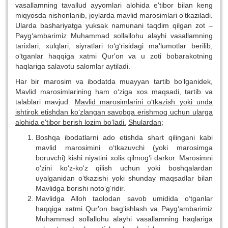
vasallamning tavallud ayyomlari alohida e'tibor bilan keng
miqyosda nishonlanib, joylarda mavlid marosimlari o‘tkaziladi.
Ularda bashariyatga yuksak namunani taqdim qilgan zot –
Payg‘ambarimiz Muhammad sollallohu alayhi vasallamning
tarixlari, xulqlari, siyratlari to‘g‘risidagi ma'lumotlar berilib,
o‘tganlar haqqiga xatmi Qur'on va u zoti bobarakotning
haqlariga salavotu salomlar aytiladi.
Har bir marosim va ibodatda muayyan tartib bo‘lganidek,
Mavlid marosimlarining ham o‘ziga xos maqsadi, tartib va
talablari mavjud.
Mavlid marosimlarini o‘tkazish yoki unda
ishtirok etishdan ko‘zlangan savobga erishmoq uchun ularga
alohida e'tibor berish lozim bo‘ladi.
Shulardan;
Boshqa ibodatlarni ado etishda shart qilingani kabi
mavlid marosimini o‘tkazuvchi (yoki marosimga
boruvchi) kishi niyatini xolis qilmog‘i darkor. Marosimni
o‘zini ko‘z-ko‘z qilish uchun yoki boshqalardan
uyalganidan o‘tkazishi yoki shunday maqsadlar bilan
Mavlidga borishi noto‘g‘ridir.
Mavlidga Alloh taolodan savob umidida o‘tganlar
haqqiga xatmi Qur'on bag‘ishlash va Payg‘ambarimiz
Muhammad sollallohu alayhi vasallamning haqlariga