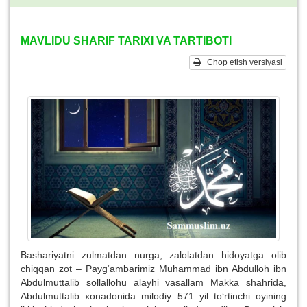
MAVLIDU SHARIF TARIXI VA TARTIBOTI
Chop etish versiyasi
Bashariyatni zulmatdan nurga, zalolatdan hidoyatga olib
chiqqan zot – Payg‘ambarimiz Muhammad ibn Abdulloh ibn
Abdulmuttalib sollallohu alayhi vasallam Makka shahrida,
Abdulmuttalib xonadonida milodiy 571 yil to‘rtinchi oyining