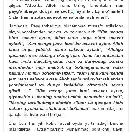
qilgan:
“Albatta, Alloh ham, Uning farishtalari ham
payg‘ambarga duoyu salavot
[1]
ayturlar. Ey mo‘minlar!
Sizlar ham u zotga salavot va salomlar aytinglar!”
.
Jumladan, Payg‘ambarimiz Muhammad mustafo sollallohu
alayhi vasallamdan salavot va salomga oid:
“Kim menga
bitta salavot aytsa, Alloh taolo unga o‘nta salavot
aytadi”, “Kim menga juma kuni bir salavot aytsa, Alloh
taolo unga yetmish marta salavot aytadi”, “Allohga
qasamki, men sizlarga o‘zingizdan ham, farzandlaridan
ham, molu davlatingizdan ham va dunyodagi barcha
insonlardan ham mahbubroq bo‘lmaganumcha sizlar
haqiqiy mo‘min bo‘lolmaysizlar”, “Kim juma kuni menga
yuz marta salavot aytsa, Alloh taolo uni oxirat ishlaridan
yetmishtasini va dunyo ishlaridan o‘ttiztasini ravon
qiladi. ...”, “Kim menga juma kuni salavot aytsa,
qiyomatda u mening shafoatimdan nasibador bo‘ladi”,
“Mening tavalludimga alohida e'tibor ila qaragan kishi
uchun qiyomatda shafoatchi bo‘laman”
mazmunidagi bir
qancha hadislar vorid bo‘lgan.
Shu bois har yili Robiul avval oyida yurtimizdagi barcha
masjidlarda Payg‘ambarimiz Muhammad sollallohu alayhi