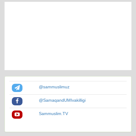
@sammuslimuz
@SamaqandUMIvakilligi
Sammuslim.TV