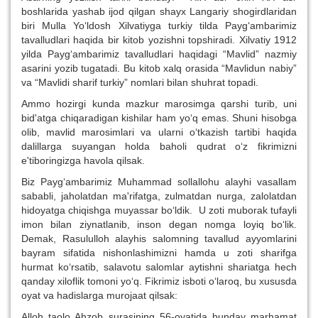
boshlarida yashab ijod qilgan shayx Langariy shogirdlaridan
biri Mulla Yo‘ldosh Xilvatiyga turkiy tilda Payg‘ambarimiz
tavalludlari haqida bir kitob yozishni topshiradi. Xilvatiy 1912
yilda Payg‘ambarimiz tavalludlari haqidagi “Mavlid” nazmiy
asarini yozib tugatadi. Bu kitob xalq orasida “Mavlidun nabiy”
va “Mavlidi sharif turkiy” nomlari bilan shuhrat topadi.
Ammo hozirgi kunda mazkur marosimga qarshi turib, uni
bid'atga chiqaradigan kishilar ham yo‘q emas. Shuni hisobga
olib, mavlid marosimlari va ularni o‘tkazish tartibi haqida
dalillarga suyangan holda baholi qudrat o‘z fikrimizni
e'tiboringizga havola qilsak.
Biz Payg‘ambarimiz Muhammad sollallohu alayhi vasallam
sababli, jaholatdan ma'rifatga, zulmatdan nurga, zalolatdan
hidoyatga chiqishga muyassar bo‘ldik. U zoti muborak tufayli
imon bilan ziynatlanib, inson degan nomga loyiq bo‘lik.
Demak, Rasululloh alayhis salomning tavallud ayyomlarini
bayram sifatida nishonlashimizni hamda u zoti sharifga
hurmat ko‘rsatib, salavotu salomlar aytishni shariatga hech
qanday xiloflik tomoni yo‘q. Fikrimiz isboti o‘laroq, bu xususda
oyat va hadislarga murojaat qilsak:
Alloh taolo Ahzob surasining 56-oyatida bunday marhamat