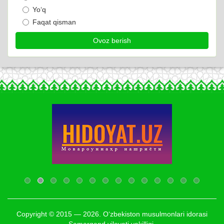
Yo‘q
Faqat qisman
Copyright © 2015 — 2026. O‘zbekiston musulmonlari idorasi
Samarqand viloyati vakilligi.