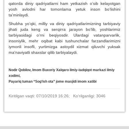
qatorda diniy qadriyatlarni ham yetkazish o‘sib kelayotgan
yosh avlodni har tomonlama yetuk inson bo‘lishini
ta'minlaydi.
Shubha yo‘qki, milliy va diniy qadriyatlarimizning tarbiyaviy
jihati juda keng va serqirra jarayon bo‘lib, yoshlarimiz
tarbiyasidagi o‘rni beqiyosdir. Ulardagi vatanparvarlik,
insoniylik, mehr oqibat kabi tushunchalar farzandlarimizni
iymonli insofli, yurtimizga astoydil xizmat qiluvchi yuksak
ma'naviyatli shaxslar qilib tarbiyalaydi.
Nodir Qobilov, Imom Buxoriy Xalqaro ilmiy-tadqiqot markazi ilmiy
xodimi,
Payariq tuman “Sog‘ish ota” jome masjidi imom xatibi
Kiritilgan vaqti: 07/10/2019 16:26; Ko‘rilganligi: 3046