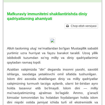
Mafkuraviy immunitetni shakllantirishda diniy
qadriyatlarning ahamiyati
Chop etish versiyasi
Alloh taoloning ulug‘ ne'matlaridan bo‘lgan Mustaqillik sababli
yurtimiz uzra hurriyat va fayzu barakot taraldi. Uzoq yillik
isbibdodli tuzumdan so‘ng milliy va diniy qadriyatlarimiz
qaytadan ravnaq topdi.
Azaldan xalqimizda “din” deganda insonni yaxshi, savobli
ishlarga, saodatga yetaklovchi omil sifatida tushunilgan.
Islom dini asosida shakllangan diniy va milliy qadriyatlar
xalqimizning turmush tarziga aylanib, ularni bir-biridan ayro
holda tasavvur etib bo‘lmaydi. Islom dini — milliy
ma'naviyatimizning ajralmas bo‘lagidir. Ammo, g‘arazli
kimsalar tomonnidan bu holatdan foydalangan holda islom
dini niqobi ostida jamiyat ichida turli xil ekstremistik va