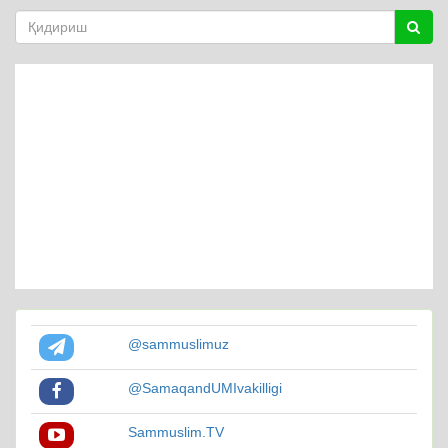
@sammuslimuz
@SamaqandUMIvakilligi
Sammuslim.TV