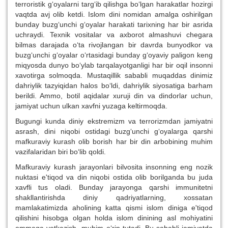
terroristik g‘oyalarni targ‘ib qilishga bo‘lgan harakatlar hozirgi
vaqtda avj olib ketdi. Islom dini nomidan amalga oshirilgan
bunday buzg‘unchi g‘oyalar harakati tarixning har bir asrida
uchraydi. Texnik vositalar va axborot almashuvi chegara
bilmas darajada o‘ta rivojlangan bir davrda bunyodkor va
buzg‘unchi g‘oyalar o‘rtasidagi bunday g‘oyaviy paligon keng
miqyosda dunyo bo‘ylab tarqalayotganligi har bir oqil insonni
xavotirga solmoqda. Mustaqillik sababli muqaddas dinimiz
dahriylik tazyiqidan halos bo‘ldi, dahriylik siyosatiga barham
berildi. Ammo, botil aqidalar xuruji din va dindorlar uchun,
jamiyat uchun ulkan xavfni yuzaga keltirmoqda.
Bugungi kunda diniy ekstremizm va terrorizmdan jamiyatni
asrash, dini niqobi ostidagi buzg‘unchi g‘oyalarga qarshi
mafkuraviy kurash olib borish har bir din arbobining muhim
vazifalaridan biri bo‘lib qoldi.
Mafkuraviy kurash jarayonlari bilvosita insonning eng nozik
nuktasi e'tiqod va din niqobi ostida olib borilganda bu juda
xavfli tus oladi. Bunday jarayonga qarshi immunitetni
shakllantirishda diniy qadriyatlarning, xossatan
mamlakatimizda aholining katta qismi islom diniga e'tiqod
qilishini hisobga olgan holda islom dinining asl mohiyatini