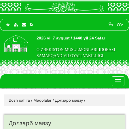
Ўз
O‘z
2026 yil 7 avgust / 1448 yil 24 Safar
O‘ZBEKISTON MUSULMONLARI IDORASI
SAMARQAND VILOYATI VAKILLIGI
Toggl
naviga
Bosh sahifa
/
Maqolalar
/
Долзарб мавзу
/
Долзарб мавзу