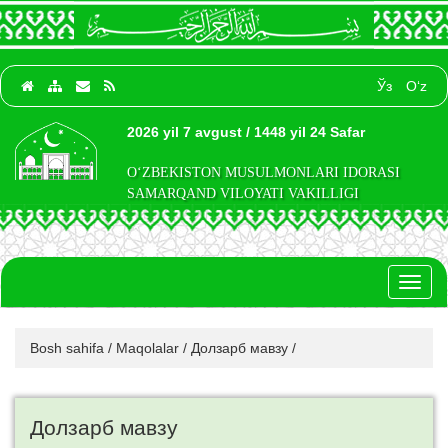
Ўз
O‘z
2026 yil 7 avgust / 1448 yil 24 Safar
O‘ZBEKISTON MUSULMONLARI IDORASI
SAMARQAND VILOYATI VAKILLIGI
Toggl
naviga
Bosh sahifa
/
Maqolalar
/
Долзарб мавзу
/
Долзарб мавзу