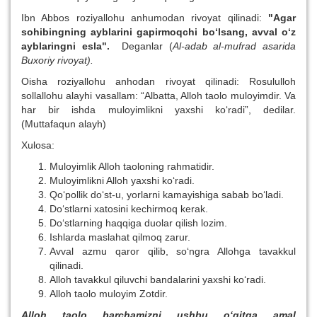
Ibn Abbos roziyallohu anhumodan rivoyat qilinadi:
"Agar
sohibingning ayblarini gapirmoqchi bo‘lsang, avval o‘z
ayblaringni esla".
Deganlar (
Al-adab al-mufrad asarida
Buxoriy rivoyat).
Oisha roziyallohu anhodan rivoyat qilinadi: Rosululloh
sollallohu alayhi vasallam: “Albatta, Alloh taolo muloyimdir. Va
har bir ishda muloyimlikni yaxshi ko‘radi”, dedilar.
(Muttafaqun alayh)
Xulosa:
Muloyimlik Alloh taoloning rahmatidir.
Muloyimlikni Alloh yaxshi ko‘radi.
Qo‘pollik do‘st-u, yorlarni kamayishiga sabab bo‘ladi.
Do‘stlarni xatosini kechirmoq kerak.
Do‘stlarning haqqiga duolar qilish lozim.
Ishlarda maslahat qilmoq zarur.
Avval azmu qaror qilib, so‘ngra Allohga tavakkul
qilinadi.
Alloh tavakkul qiluvchi bandalarini yaxshi ko‘radi.
Alloh taolo muloyim Zotdir.
Alloh taolo barchamizni ushbu o‘gitga amal