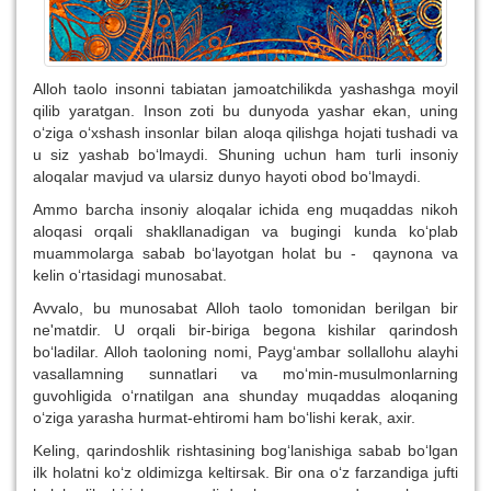
Alloh taolo insonni tabiatan jamoatchilikda yashashga moyil
qilib yaratgan. Inson zoti bu dunyoda yashar ekan, uning
o‘ziga o‘xshash insonlar bilan aloqa qilishga hojati tushadi va
u siz yashab bo‘lmaydi. Shuning uchun ham turli insoniy
aloqalar mavjud va ularsiz dunyo hayoti obod bo‘lmaydi.
Ammo barcha insoniy aloqalar ichida eng muqaddas nikoh
aloqasi orqali shakllanadigan va bugingi kunda ko‘plab
muammolarga sabab bo‘layotgan holat bu - qaynona va
kelin o‘rtasidagi munosabat.
Avvalo, bu munosabat Alloh taolo tomonidan berilgan bir
ne'matdir. U orqali bir-biriga begona kishilar qarindosh
bo‘ladilar. Alloh taoloning nomi, Payg‘ambar sollallohu alayhi
vasallamning sunnatlari va mo‘min-musulmonlarning
guvohligida o‘rnatilgan ana shunday muqaddas aloqaning
o‘ziga yarasha hurmat-ehtiromi ham bo‘lishi kerak, axir.
Keling, qarindoshlik rishtasining bog‘lanishiga sabab bo‘lgan
ilk holatni ko‘z oldimizga keltirsak. Bir ona o‘z farzandiga jufti