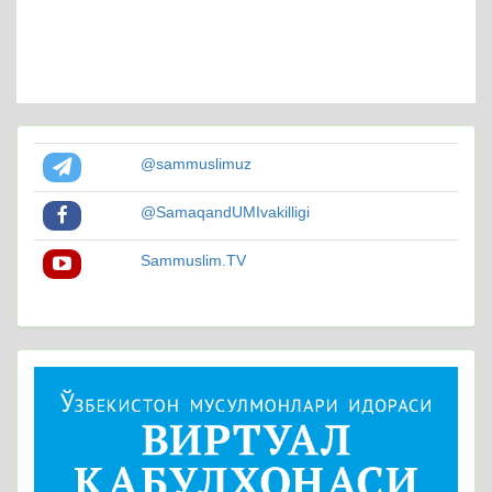
@sammuslimuz
@SamaqandUMIvakilligi
Sammuslim.TV