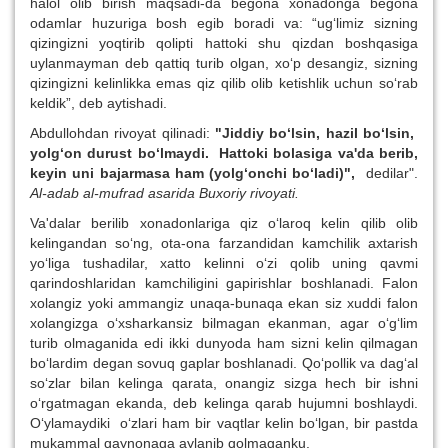
halol olib birish maqsadi-da begona xonadonga begona
odamlar huzuriga bosh egib boradi va: “ug‘limiz sizning
qizingizni yoqtirib qolipti hattoki shu qizdan boshqasiga
uylanmayman deb qattiq turib olgan, xo‘p desangiz, sizning
qizingizni kelinlikka emas qiz qilib olib ketishlik uchun so‘rab
keldik”, deb aytishadi.
Abdullohdan rivoyat qilinadi:
"Jiddiy bo‘lsin, hazil bo‘lsin,
yolg‘on durust bo‘lmaydi. Hattoki bolasiga va'da berib,
keyin uni bajarmasa ham (yolg‘onchi bo‘ladi)",
dedilar".
Al-adab al-mufrad asarida Buxoriy rivoyati.
Va'dalar berilib xonadonlariga qiz o‘laroq kelin qilib olib
kelingandan so‘ng, ota-ona farzandidan kamchilik axtarish
yo‘liga tushadilar, xatto kelinni o‘zi qolib uning qavmi
qarindoshlaridan kamchiligini gapirishlar boshlanadi. Falon
xolangiz yoki ammangiz unaqa-bunaqa ekan siz xuddi falon
xolangizga o‘xsharkansiz bilmagan ekanman, agar o‘g‘lim
turib olmaganida edi ikki dunyoda ham sizni kelin qilmagan
bo‘lardim degan sovuq gaplar boshlanadi. Qo‘pollik va dag‘al
so‘zlar bilan kelinga qarata, onangiz sizga hech bir ishni
o‘rgatmagan ekanda, deb kelinga qarab hujumni boshlaydi.
O‘ylamaydiki o‘zlari ham bir vaqtlar kelin bo‘lgan, bir pastda
mukammal qaynonaga aylanib qolmaganku.