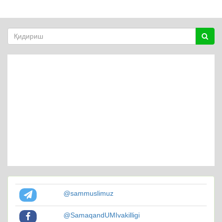
@sammuslimuz
@SamaqandUMIvakilligi