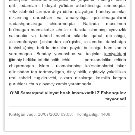
qilib, odamlarni hidoyat yo‘lidan adashtirishga urinmoqda.
«Biz islohotchilarmiz» deya iddao qilayotgan bunday oqimlar
o‘zlarining qarashlari va amaliyotiga qo‘shilmaganlarni
«adashganlar»ga chiqarmoqda. Natijada musulmon
bo‘lmagan mamlakatlar aholisi o‘rtasida islomning «yovuzlik
saltanati» va tahdid manbai sifatida qabul qilinishiga,
«islomofobiya» («islomdan qo‘rqish», «islomdan dahshatga
tushish»)ning turli ko‘rinishlari paydo bo‘lishiga ham zamin
yaratmoqda. Bunday yondashuv va talqinlar
jamiyatdagi
i
jtimoiy birlikka tahdid solib, ichki porokandalikni keltirib
chiqarmoqda. Islom ulomolarining ko‘rsatmalarini inkor
qilinishdan tap tortmaydigan, diniy birlik, aqidaviy yakdillikka
real tahdid tug‘diruvchi, o‘zaro nizolarga ko‘milib ketgan
guruhlar uchun g‘oyaviy zamin yaratmoqda.
O‘MI Samarqand viloyat bosh imom-xatibi Z.Eshonqulov
tayyorladi
Kiritilgan vaqti: 10/07/2020 09:03; Ko‘rilganligi: 4408