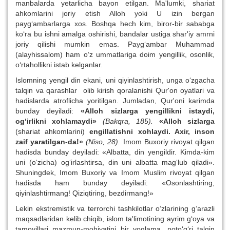
manbalarda yetarlicha bayon etilgan. Ma'lumki, shariat
ahkomlarini joriy etish Alloh yoki U izin bergan
payg‘ambarlarga xos. Boshqa hech kim, biror-bir sababga
ko‘ra bu ishni amalga oshirishi, bandalar ustiga shar'iy amrni
joriy qilishi mumkin emas. Payg‘ambar Muhammad
(alayhissalom) ham o‘z ummatlariga doim yengillik, osonlik,
o‘rtahollikni istab kelganlar.
Islomning yengil din ekani, uni qiyinlashtirish, unga o‘zgacha
talqin va qarashlar olib kirish qoralanishi Qur'on oyatlari va
hadislarda atroflicha yoritilgan. Jumladan, Qur'oni karimda
bunday deyiladi:
«Alloh sizlarga yengillikni istaydi,
og‘irlikni xohlamaydi»
(Bakqra, 185).
«Alloh sizlarga
(shariat ahkomlarini)
engillatishni xohlaydi. Axir, inson
zaif yaratilgan-da!»
(Niso, 28).
Imom Buxoriy rivoyat qilgan
hadisda bunday deyiladi: «Albatta, din yengildir. Kimda-kim
uni (o‘zicha) og‘irlashtirsa, din uni albatta mag‘lub qiladi».
Shuningdek, Imom Buxoriy va Imom Muslim rivoyat qilgan
hadisda ham bunday deyiladi: «Osonlashtiring,
qiyinlashtirmang! Qiziqtiring, bezdirmang!»
Lekin ekstremistik va terrorchi tashkilotlar o‘zlarining g‘arazli
maqsadlaridan kelib chiqib, islom ta'limotining ayrim g‘oya va
tamoyillari mazmun-mohiyatini bir yoqlama, noto‘g‘ri talqin