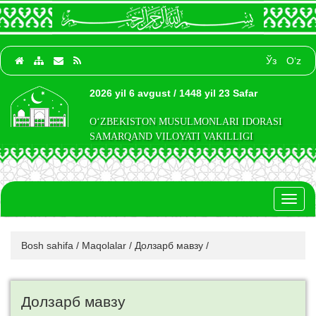
Ўз
O‘z
2026 yil 6 avgust / 1448 yil 23 Safar
O‘ZBEKISTON MUSULMONLARI IDORASI
SAMARQAND VILOYATI VAKILLIGI
Toggl
naviga
Bosh sahifa
/
Maqolalar
/
Долзарб мавзу
/
Долзарб мавзу