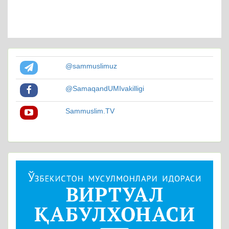
@sammuslimuz
@SamaqandUMIvakilligi
Sammuslim.TV