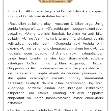
Kimda kim Alloh taolo haqida «O‘z zoti bilan Arshga qaror
topdi», «O‘z zoti bilan Arshdan tushadi»,
«Rasululloh sollallohu alayhi vasallam U bilan birga Uning
yonida Arshga o‘tiradi», «O‘z zotida qoim topgan kalomi sovt-
ovozdir», «Uning tushishi harakat, ko‘chish va zoti bilan
bo‘ladi», «Uning Arshni ko‘tarib turuvchi farishtalarga og‘irlik
keltiradigan og‘irligi bor», «Osmonda yoki Arshda o‘rin
olgan», «Uning bir tomoni, chegarasi va makoni bor», «Unda
hodisalar qoim topadi», «U Arshga yoki maxluqotlaridan
biriga tegib turadi» va shu kabi sharmandali so‘zlarni
aytadigan bo‘lsa, uning yo‘ldan ozganligi, millatdan
chiqqanligi va Alloh subhanahu va taolo haqida (ishlatilishi)
joiz narsalardan uzoqda ekanligida shubha qilmaymiz. Bu
shu qadar ochiq-oydin narsaki, bunday sharmandali
narsalarni salafiylik da'vosi bilan berkitishning iloji yo‘q.
Yuqoridagi so‘zlarni dindan deb biladigan kishilarning
e'tiqodlarini rad etamiz, ularning orzularini chippakka
chiqaramiz va ularga hashaviylarning avlodi ekanliklarini
eslatamiz.
«As-Sayfus soqiyl» kitobidan 21-B, Shayx Muhammad Zohid