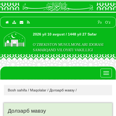
Ўз
O‘z
2026 yil 10 avgust / 1448 yil 27 Safar
O‘ZBEKISTON MUSULMONLARI IDORASI
SAMARQAND VILOYATI VAKILLIGI
Toggl
naviga
Bosh sahifa
/
Maqolalar
/
Долзарб мавзу
/
Долзарб мавзу