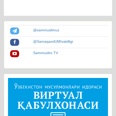
@sammuslimuz
@SamaqandUMIvakilligi
Sammuslim.TV