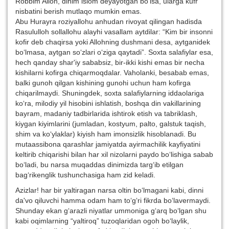
Robbim Alloh, dinim islom deyayotgan bo‘lsa, ularga kufr
nisbatini berish mutlaqo mumkin emas.
Abu Hurayra roziyallohu anhudan rivoyat qilingan hadisda
Rasululloh sollallohu alayhi vasallam aytdilar: “Kim bir insonni
kofir deb chaqirsa yoki Allohning dushmani desa, aytganidek
bo‘lmasa, aytgan so‘zlari o‘ziga qaytadi”. Soxta salafiylar esa,
hech qanday shar'iy sababsiz, bir-ikki kishi emas bir necha
kishilarni kofirga chiqarmoqdalar. Vaholanki, besabab emas,
balki gunoh qilgan kishining gunohi uchun ham kofirga
chiqarilmaydi. Shuningdek, soxta salafiylarning iddaolariga
ko‘ra, milodiy yil hisobini ishlatish, boshqa din vakillarining
bayram, madaniy tadbirlarida ishtirok etish va tabriklash,
kiygan kiyimlarini (jumladan, kostyum, palto, galstuk taqish,
shim va ko‘ylaklar) kiyish ham imonsizlik hisoblanadi. Bu
mutaassibona qarashlar jamiyatda ayirmachilik kayfiyatini
keltirib chiqarishi bilan har xil nizolarni paydo bo‘lishiga sabab
bo‘ladi, bu narsa muqaddas dinimizda targ‘ib etilgan
bag‘rikenglik tushunchasiga ham zid keladi.
Azizlar! har bir yaltiragan narsa oltin bo‘lmagani kabi, dinni
da'vo qiluvchi hamma odam ham to‘g‘ri fikrda bo‘lavermaydi.
Shunday ekan g‘arazli niyatlar ummoniga g‘arq bo‘lgan shu
kabi oqimlarning “yaltiroq” tuzoqlaridan ogoh bo‘laylik,