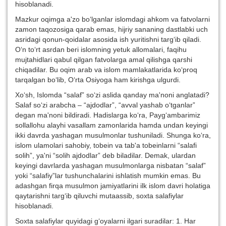
hisoblanadi.
Mazkur oqimga a'zo bo‘lganlar islomdagi ahkom va fatvolarni
zamon taqozosiga qarab emas, hijriy sananing dastlabki uch
asridagi qonun-qoidalar asosida ish yuritishni targ‘ib qiladi.
O‘n to‘rt asrdan beri islomning yetuk allomalari, faqihu
mujtahidlari qabul qilgan fatvolarga amal qilishga qarshi
chiqadilar. Bu oqim arab va islom mamlakatlarida ko‘proq
tarqalgan bo‘lib, O‘rta Osiyoga ham kirishga ulgurdi.
Xo‘sh, Islomda “salaf” so‘zi aslida qanday ma'noni anglatadi?
Salaf so‘zi arabcha – “ajdodlar”, “avval yashab o‘tganlar”
degan ma'noni bildiradi. Hadislarga ko‘ra, Payg‘ambarimiz
sollallohu alayhi vasallam zamonlarida hamda undan keyingi
ikki davrda yashagan musulmonlar tushuniladi. Shunga ko‘ra,
islom ulamolari sahobiy, tobein va tab'a tobeinlarni “salafi
solih”, ya'ni “solih ajdodlar” deb biladilar. Demak, ulardan
keyingi davrlarda yashagan musulmonlarga nisbatan “salaf”
yoki “salafiy”lar tushunchalarini ishlatish mumkin emas. Bu
adashgan firqa musulmon jamiyatlarini ilk islom davri holatiga
qaytarishni targ‘ib qiluvchi mutaassib, soxta salafiylar
hisoblanadi.
Soxta salafiylar quyidagi g‘oyalarni ilgari suradilar: 1. Har