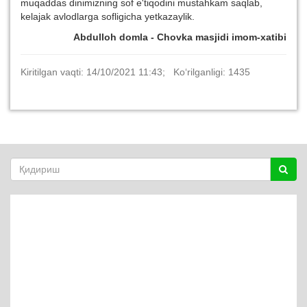
muqaddas dinimizning sof e'tiqodini mustahkam saqlab,
kelajak avlodlarga sofligicha yetkazaylik.
Abdulloh domla - Chovka masjidi imom-xatibi
Kiritilgan vaqti: 14/10/2021 11:43; Ko‘rilganligi: 1435