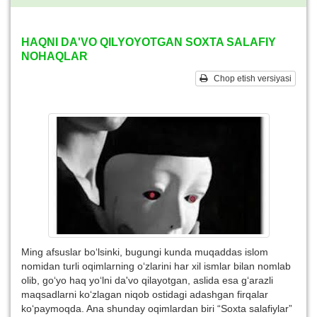
HAQNI DA'VO QILYOYOTGAN SOXTA SALAFIY
NOHAQLAR
Chop etish versiyasi
Ming afsuslar bo‘lsinki, bugungi kunda muqaddas islom
nomidan turli oqimlarning o‘zlarini har xil ismlar bilan nomlab
olib, go‘yo haq yo‘lni da'vo qilayotgan, aslida esa g‘arazli
maqsadlarni ko‘zlagan niqob ostidagi adashgan firqalar
ko‘paymoqda. Ana shunday oqimlardan biri “Soxta salafiylar”