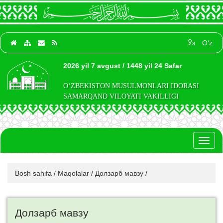
Ўз
O‘z
2026 yil 7 avgust / 1448 yil 24 Safar
O‘ZBEKISTON MUSULMONLARI IDORASI
SAMARQAND VILOYATI VAKILLIGI
Toggl
naviga
Bosh sahifa
/
Maqolalar
/
Долзарб мавзу
/
Долзарб мавзу