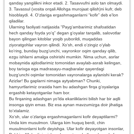
qanday yangilikni inkor etadi. 2. Tasavvufni aslo tan olmaydi.
3. Tavassul (vosita orqali Allohga murojaat qilish)ni kufr, deb
hisoblaydi. 4. O‘zlariga ergashmaganlarni “kofir” deb e'lon
qiladilar.
Ularning faoliyati natijasida “Payg‘ambarimiz shafoatidan
hech qanday foyda yo‘q” degan g‘oyalar tarqalib, salovotlar
bayon qilingan kitoblar yoqib yuborildi, muqaddas
ziyoratgohlar vayron qilindi. Xo‘sh, endi o‘zingiz o‘ylab
ko‘ring, bunday buzg‘unchi, vayronkor oqim qanday qilib,
ezgu ishlarni amalga oshirishi mumkin. Nima uchun, asrlar
mobaynida ajdodlarimiz tomonidan avaylab-asrab kelingan,
boy tarixga ega madrasayu-maqbaralar qayerdagi
buzg‘unchi oqimlar tomonidan vayronalarga aylanishi kerak?
Azizlar! Bu gaplarni nimaga aytyabman? Chunki,
hamyurtlarimiz orasida ham bu adashgan firqa g‘oyalariga
ergashib ketayotganlar ham bor.
Bu firqaning adashgan yo‘lda ekanliklarini bilish har bir aqlli
insonga qiyin emas. Biz esa aynan mavzumizga doir jihatiga
to‘xtalamiz.
Xo‘sh, ular o‘zlariga ergashmaganlarni kofir deyaptilarmi?
Unda kim musulmon. Ularga kim huquq berdi, chin
musulmonlarni kofir deyishga. Ular kofir deyayotgan insonlar,