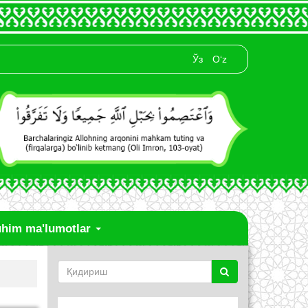
Ўз
O‘z
him ma'lumotlar