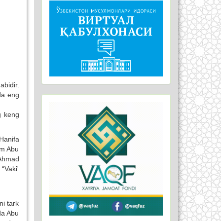
bidir.
da eng
g keng
Hanifa
ham Abu
 Ahmad
 “Vaki'
i tark
da Abu