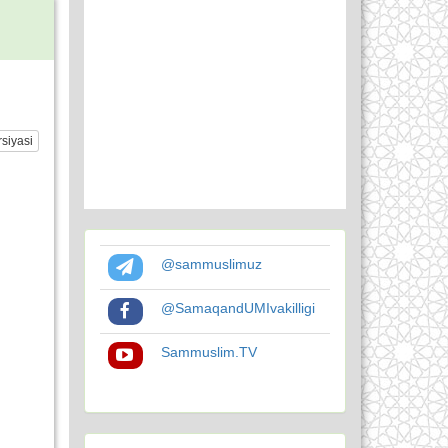
siyasi
@sammuslimuz
@SamaqandUMIvakilligi
Sammuslim.TV