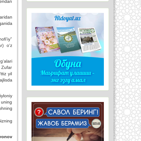
mendan
aridan
ganida
fi'iy”
r) o‘z
g‘alari
m Zufar
iz yil
jlisda
yloniy
 uning
ohning
izning
lvonov