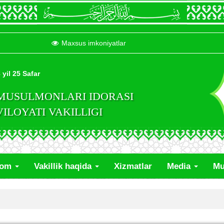
Maxsus imkoniyatlar
 yil 25 Safar
 MUSULMONLARI IDORASI
LOYATI VAKILLIGI
lom
Vakillik haqida
Xizmatlar
Media
Mu