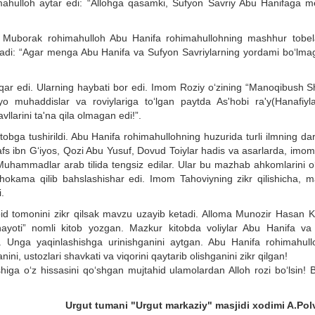
mahulloh aytar edi: “Allohga qasamki, Sufyon Savriy Abu Hanifaga 
bn Muborak rohimahulloh Abu Hanifa rohimahullohning mashhur tobel
tadi: “Agar menga Abu Hanifa va Sufyon Savriylarning yordami bo‘lma
r edi. Ularning haybati bor edi. Imom Roziy o‘zining “Manoqibush Sho
nyo muhaddislar va roviylariga to‘lgan paytda As'hobi ra'y(Hanafiyla
llarini ta'na qila olmagan edi!”.
obga tushirildi. Abu Hanifa rohimahullohning huzurida turli ilmning dar
Hafs ibn G‘iyos, Qozi Abu Yusuf, Dovud Toiylar hadis va asarlarda, imo
hammadlar arab tilida tengsiz edilar. Ular bu mazhab ahkomlarini o‘tt
hokama qilib bahslashishar edi. Imom Tahoviyning zikr qilishicha, ma
.
id tomonini zikr qilsak mavzu uzayib ketadi. Alloma Munozir Hasan Ki
 hayoti” nomli kitob yozgan. Mazkur kitobda voliylar Abu Hanifa va
an. Unga yaqinlashishga urinishganini aytgan. Abu Hanifa rohimahull
ini, ustozlari shavkati va viqorini qaytarib olishganini zikr qilgan!
iga o‘z hissasini qo‘shgan mujtahid ulamolardan Alloh rozi bo‘lsin! B
Urgut tumani "Urgut markaziy" masjidi xodimi A.Po