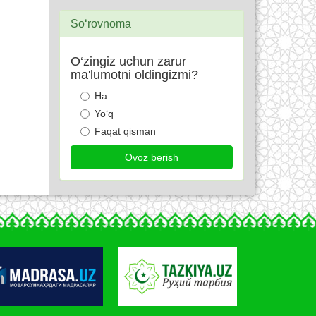
So‘rovnoma
O‘zingiz uchun zarur
ma'lumotni oldingizmi?
Ha
Yo‘q
Faqat qisman