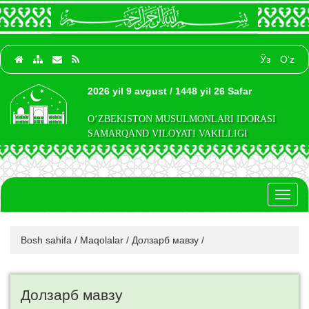
Ўз
O‘z
2026 yil 9 avgust / 1448 yil 26 Safar
O‘ZBEKISTON MUSULMONLARI IDORASI
SAMARQAND VILOYATI VAKILLIGI
Toggl
naviga
Bosh sahifa
/
Maqolalar
/
Долзарб мавзу
/
Долзарб мавзу