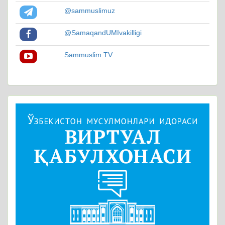
@sammuslimuz
@SamaqandUMIvakilligi
Sammuslim.TV