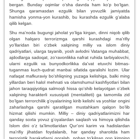
bergan. Bunday oqimlar o‘sha davrda ham ko‘p bo‘lgan.
Shunga qaramasdan ezgulik bilan yovuzlik jamiyatda
hamisha yonma-yon kurashib, bu kurashda ezgulik g‘alaba
qilib kelgan.
Shu ma'noda bugungi jaholat yo‘liga kirgan, dinni niqob qilib
olgan halqaro terrorizmga qarshi kurashdagi ma'rifiy
yo‘llaridan biri o‘zbek xalqining milliy va islom diniy
qadriyatlari, ularga tayanib, yosh avlodni Vatanga muhabbat,
ajdodlarga sadoqat, zo‘ravonlikka nafrat ruhida tarbiyalovchi,
ularni ezgulik va bunyodkorlikka da'vat etuvchi bitmas-
tuganmas kuch-qudrat manbai sifatida qaralishi lozim. Ular
nafaqat mafkuraviy bo‘shliqning yuzaga kelishiga, balki ming
yillardan beri halol mehnati va olamshumul kashfiyotlari bilan
jahon taraqqiyotiga salmoqli hissa qo‘shib kelayotgan o‘zbek
xalqining harakterli xususiyati (mentaliteti) ga tamomila zid
bo‘lgan terrorchilik g‘oyalarining kirib kelishi va yoshlar ongini
zaharlashga qarshi qaratilgan mustahkam qalqon bo‘lib
hizmat qilishi mumkin. Milliy – diniy qadriyatlarimizni har
qanday soxta yovuz g‘oyalardan saqlash va himoya qilishda
Islom dini o‘z ta'limotlaridan Qur'oni karim va hadislardan
ma'rifiy jihatdan foydalanib, har qanday sharoitda ham
terroristik harakatlarni qoralab, nohaq to‘kilgan qon kimning