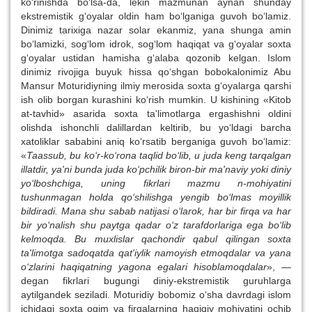
ko‘rinishda bo‘lsa-da, lekin mazmunan aynan shunday
ekstremistik g‘oyalar oldin ham bo‘lganiga guvoh bo‘lamiz.
Dinimiz tarixiga nazar solar ekanmiz, yana shunga amin
bo‘lamizki, sog‘lom idrok, sog‘lom haqiqat va g‘oyalar soxta
g‘oyalar ustidan hamisha g‘alaba qozonib kelgan. Islom
dinimiz rivojiga buyuk hissa qo‘shgan bobokalonimiz Abu
Mansur Moturidiyning ilmiy merosida soxta g‘oyalarga qarshi
ish olib borgan kurashini ko‘rish mumkin. U kishining «Kitob
at-tavhid» asarida soxta ta'limotlarga ergashishni oldini
olishda ishonchli dalillardan keltirib, bu yo‘ldagi barcha
xatoliklar sababini aniq ko‘rsatib berganiga guvoh bo‘lamiz:
«
Taassub, bu ko‘r-ko‘rona taqlid bo‘lib, u juda keng tarqalgan
illatdir, ya'ni bunda juda ko‘pchilik biron-bir ma'naviy yoki diniy
yo‘lboshchiga, uning fikrlari mazmu
n-mohiyatini
tushunmagan holda qo‘shilishga yengib bo‘lmas moyillik
bildiradi. Mana shu sabab natijasi o‘larok, har bir firqa va har
bir yo‘nalish shu paytga qadar o‘z tarafdorlariga ega bo‘lib
kelmoqda. Bu muxlislar qachondir qabul qilingan soxta
ta'limotga sadoqatda qat'iylik namoyish etmoqdalar va yana
o‘zlarini haqiqatning yagona egalari hisoblamoqdalar
», —
degan fikrlari bugungi diniy-ekstremistik guruhlarga
aytilgandek seziladi. Moturidiy bobomiz o‘sha davrdagi islom
ichidagi soxta oqim va firqalarning haqiqiy mohiyatini ochib