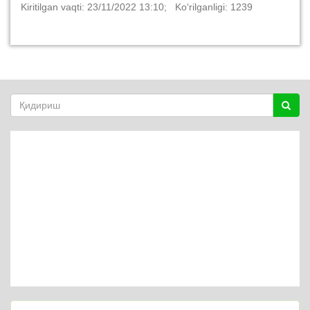
Kiritilgan vaqti: 23/11/2022 13:10; Ko‘rilganligi: 1239