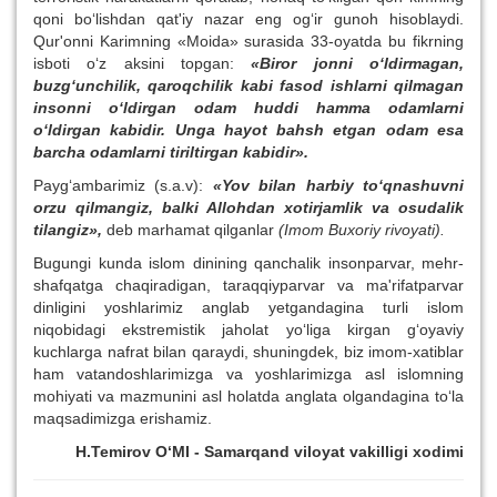
qoni bo‘lishdan qat'iy nazar eng og‘ir gunoh hisoblaydi.
Qur'onni Karimning «Moida» surasida 33-oyatda bu fikrning
isboti o‘z aksini topgan:
«Biror jonni o‘ldirmagan,
buzg‘unchilik, qaroqchilik kabi fasod ishlarni qilmagan
insonni o‘ldirgan odam huddi hamma odamlarni
o‘ldirgan kabidir. Unga hayot bahsh etgan odam esa
barcha odamlarni tiriltirgan kabidir».
Payg‘ambarimiz (s.a.v):
«Yov bilan harbiy to‘qnashuvni
orzu qilmangiz, balki Allohdan xotirjamlik va osudalik
tilangiz»,
deb marhamat qilganlar
(Imom Buxoriy rivoyati).
Bugungi kunda islom dinining qanchalik insonparvar, mehr-
shafqatga chaqiradigan, taraqqiyparvar va ma'rifatparvar
dinligini yoshlarimiz anglab yetgandagina turli islom
niqobidagi ekstremistik jaholat yo‘liga kirgan g‘oyaviy
kuchlarga nafrat bilan qaraydi, shuningdek, biz imom-xatiblar
ham vatandoshlarimizga va yoshlarimizga asl islomning
mohiyati va mazmunini asl holatda anglata olgandagina to‘la
maqsadimizga erishamiz.
H.Temirov O‘MI - Samarqand viloyat vakilligi xodimi