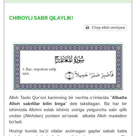
CHIROYLI SABR QILAYLIK!
Chop etish versiyasi
Alloh Taolo Qur'oni karimning bir nechta o‘rinlarida “
Albatta
Alloh sabrlilar bilin birga
” deb takidlagan. Biz har bir
ishimizda Allohni eslab ishimiz oxiriga yetguncha sabr qilib
undan (Allohdan) yordam so‘rasak albatta Alloh madatkor
bo‘ladi.
Hozirgi kunda ba'zi oilalar arzimagan gaplar sabab katta