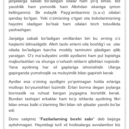
janjallarga sabab bo‘ladigan oilalar ham yo‘q emas. Biz
yaxshilik ham yomonlik ham Allohdan ekaniga iymon
keltirganmiz. Bir eslaylik Payg‘ambarimiz (s.a.v) oilalari
qanday bo‘lgan. Yoki o‘zimizning o‘tgan ota bobolarimizning
hayotini oladigan bo‘lsak ham oilalari tinch totuvlikda
yashashgan.
Janjalga sabab bo‘ladigan omillardan biri bu erning o‘z
haqlarini bilmasligidir. Alloh taolo erlarni oila boshlig‘i va ular
oilada bo‘ladigan barcha moddiy taminotni qiladigan qilib
yaratgan. O‘z ma'suliyatini unitib ayollarini ham pul topishga
majburlashlari va shunga o‘xshash ishlarni qilishlari nojoizdir.
Yana ayolining har xil gaplariga ishonishidir. Ularga
gapirganda yumshoqlik va muloyimlik bilan gapirish kerak.
Ayollar esa o‘zining ayolligini yo‘qotmagan holda erlariga
mutloqo bo‘ysunishlari lozimdir. Erlari borma degan joylarga
bormaslik va ruhsat bergan joygagina borishlik kerak.
Bundan tashqari erkaklar ham ko‘p ishlarda ayolining fikri
bilan emas balki o‘zlarining fikri bilan ish qilsalar yaxshi bo‘lar
edi.
Dono xalqimiz “
Fazilarlarning boshi sabr
” deb bejizga
aytishmagan. Hayotdagi turli xil hodisalarga avvalambor biz