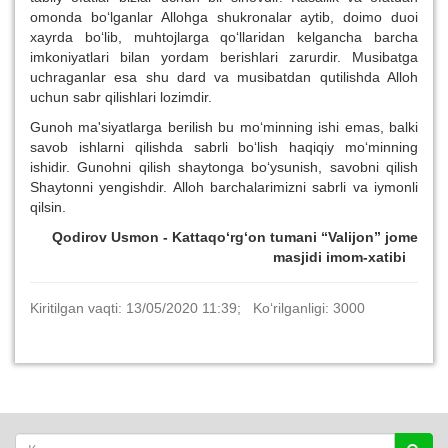
omonda bo‘lganlar Allohga shukronalar aytib, doimo duoi
xayrda bo‘lib, muhtojlarga qo‘llaridan kelgancha barcha
imkoniyatlari bilan yordam berishlari zarurdir. Musibatga
uchraganlar esa shu dard va musibatdan qutilishda Alloh
uchun sabr qilishlari lozimdir.
Gunoh ma'siyatlarga berilish bu mo‘minning ishi emas, balki
savob ishlarni qilishda sabrli bo‘lish haqiqiy mo‘minning
ishidir. Gunohni qilish shaytonga bo‘ysunish, savobni qilish
Shaytonni yengishdir. Alloh barchalarimizni sabrli va iymonli
qilsin.
Qodirov Usmon - Kattaqo‘rg‘on tumani “Valijon” jome
masjidi imom-xatibi
Kiritilgan vaqti: 13/05/2020 11:39; Ko‘rilganligi: 3000