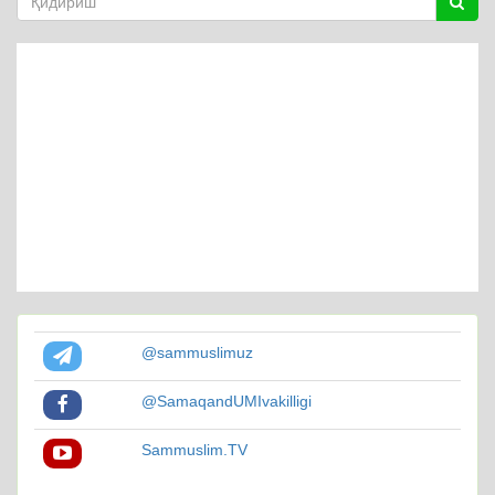
@sammuslimuz
@SamaqandUMIvakilligi
Sammuslim.TV