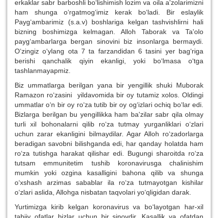
erkaklar sabr barboshli bo‘lishimish lozim va oila a'zolarimizni
ham shunga o‘rgatmog‘imiz kerak bo‘ladi. Bir eslaylik
Payg‘ambarimiz (s.a.v) boshlariga kelgan tashvishlirni hali
bizning boshimizga kelmagan. Alloh Taborak va Ta'olo
payg‘ambarlarga bergan sinovini biz insonlarga bermaydi.
O‘zingiz o‘ylang ota 7 ta farzandidan 6 tasini yer bag‘riga
berishi qanchalik qiyin ekanligi, yoki bo‘lmasa o‘tga
tashlanmayapmiz.
Biz ummatlarga berilgan yana bir yengillik shuki Muborak
Ramazon ro‘zasini yildavomida bir oy tutamiz xolos. Oldingi
ummatlar o‘n bir oy ro‘za tutib bir oy og‘izlari ochiq bo‘lar edi.
Bizlarga berilgan bu yengillikka ham ba'zilar sabr qila olmay
turli xil bohonalarni qilib ro‘za tutmay yurganliklari o‘zlari
uchun zarar ekanligini bilmaydilar. Agar Alloh ro‘zadorlarga
beradigan savobni bilishganda edi, har qanday holatda ham
ro‘za tutishga harakat qilishar edi. Bugungi sharoitda ro‘za
tutsam emmunitetim tushib koronavirusga chalinishim
mumkin yoki ozgina kasalligini bahona qilib va shunga
o‘xshash arzimas sabablar ila ro‘za tutmayotgan kishilar
o‘zlari aslida, Allohga nisbatan taqvolari yo‘qligidan darak.
Yurtimizga kirib kelgan koronavirus va bo‘layotgan har-xil
tabiiy ofatlar bizlar uchun bir sinovdir. Kasallik va ofatdan