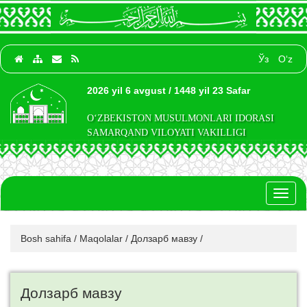
Ўз
O‘z
2026 yil 6 avgust / 1448 yil 23 Safar
O‘ZBEKISTON MUSULMONLARI IDORASI
SAMARQAND VILOYATI VAKILLIGI
Toggl
naviga
Bosh sahifa
/
Maqolalar
/
Долзарб мавзу
/
Долзарб мавзу