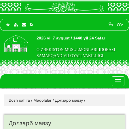
Ўз
O‘z
2026 yil 7 avgust / 1448 yil 24 Safar
O‘ZBEKISTON MUSULMONLARI IDORASI
SAMARQAND VILOYATI VAKILLIGI
Toggl
naviga
Bosh sahifa
/
Maqolalar
/
Долзарб мавзу
/
Долзарб мавзу