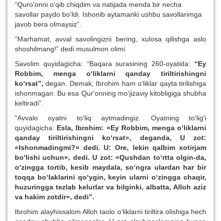
“Quro'onni o‘qib chiqdim va natijada menda bir necha
savollar paydo bo‘ldi. Ishonib aytamanki ushbu savollarimga
javob bera olmaysiz”.
“Marhamat, avval savolingizni bering, xulosa qilishga aslo
shoshilmang!” dedi musulmon olimi.
Savolim quyidagicha: “Baqara surasining 260-oyatida:
“Ey
Robbim, menga o‘liklarni qanday tiriltirishingni
ko‘rsat”,
degan. Demak, Ibrohim ham o‘liklar qayta tirilishiga
ishonmagan. Bu esa Qur'onning mo‘jizaviy kitobligiga shubha
keltiradi”.
“Avvalo oyatni to‘liq aytmadingiz. Oyatning to‘lig‘i
quyidagicha:
Esla, Ibrohim: «Ey Robbim, menga o‘liklarni
qanday tiriltirishingni ko‘rsat», deganda, U zot:
«Ishonmadingmi?» dedi. U: Ore, lekin qalbim xotirjam
bo‘lishi uchun», dedi. U zot: «Qushdan to‘rtta olgin-da,
o‘zingga tortib, kesib maydala, so‘ngra ulardan har bir
toqqa bo‘laklarini qo‘ygin, keyin ularni o‘zingga chaqir,
huzuringga tezlab kelurlar va bilginki, albatta, Alloh aziz
va hakim zotdir», dedi
”
.
Ibrohim alayhissalom Alloh taolo o‘liklarni tiriltira olishiga hech