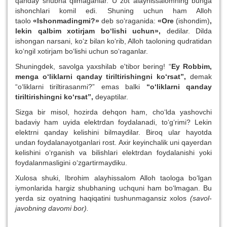
qanday shubha qilmaganlar. U zot alayhissalomning bunga
ishonchlari komil edi. Shuning uchun ham Alloh
taolo
«Ishonmadingmi?»
deb so‘raganida:
«Ore
(ishondim)
,
lekin qalbim xotirjam bo‘lishi uchun»,
dedilar. Dilda
ishongan narsani, ko‘z bilan ko‘rib, Alloh taoloning qudratidan
ko‘ngil xotirjam bo‘lishi uchun so‘raganlar.
Shuningdek, savolga yaxshilab e'tibor bering! “
Ey Robbim,
menga o‘liklarni qanday tiriltirishingni ko‘rsat”,
demak
“o‘liklarni tiriltirasanmi?” emas balki
“o‘liklarni qanday
tiriltirishingni ko‘rsat”,
deyaptilar.
Sizga bir misol, hozirda dehqon ham, cho‘lda yashovchi
badaviy ham uyida elektrdan foydalanadi, to‘g‘rimi? Lekin
elektrni qanday kelishini bilmaydilar. Biroq ular hayotda
undan foydalanayotganlari rost. Axir keyinchalik uni qayerdan
kelishini o‘rganish va bilishlari elektrdan foydalanishi yoki
foydalanmasligini o‘zgartirmaydiku.
Xulosa shuki, Ibrohim alayhissalom Alloh taologa bo‘lgan
iymonlarida hargiz shubhaning uchquni ham bo‘lmagan. Bu
yerda siz oyatning haqiqatini tushunmagansiz xolos
(savol-
javobning davomi bor)
.