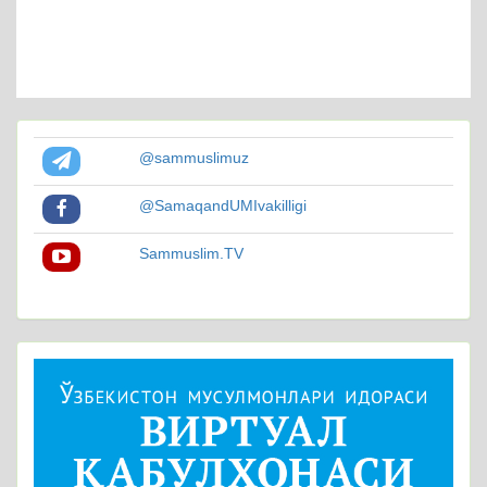
@sammuslimuz
@SamaqandUMIvakilligi
Sammuslim.TV