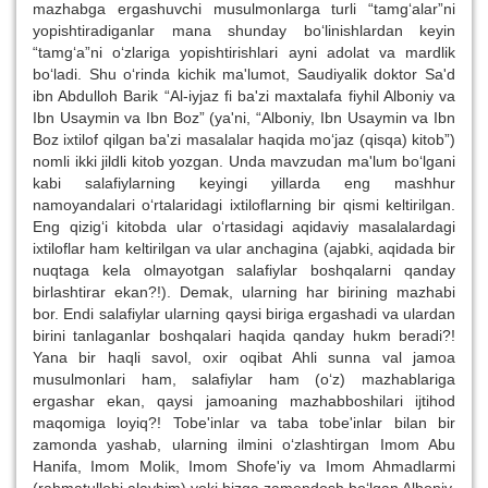
mazhabga ergashuvchi musulmonlarga turli “tamg‘alar”ni
yopishtiradiganlar mana shunday bo‘linishlardan keyin
“tamg‘a”ni o‘zlariga yopishtirishlari ayni adolat va mardlik
bo‘ladi. Shu o‘rinda kichik ma'lumot, Saudiyalik doktor Sa'd
ibn Abdulloh Barik “Al-iyjaz fi ba'zi maxtalafa fiyhil Alboniy va
Ibn Usaymin va Ibn Boz” (ya'ni, “Alboniy, Ibn Usaymin va Ibn
Boz ixtilof qilgan ba'zi masalalar haqida mo‘jaz (qisqa) kitob”)
nomli ikki jildli kitob yozgan. Unda mavzudan ma'lum bo‘lgani
kabi salafiylarning keyingi yillarda eng mashhur
namoyandalari o‘rtalaridagi ixtiloflarning bir qismi keltirilgan.
Eng qizig‘i kitobda ular o‘rtasidagi aqidaviy masalalardagi
ixtiloflar ham keltirilgan va ular anchagina (ajabki, aqidada bir
nuqtaga kela olmayotgan salafiylar boshqalarni qanday
birlashtirar ekan?!). Demak, ularning har birining mazhabi
bor. Endi salafiylar ularning qaysi biriga ergashadi va ulardan
birini tanlaganlar boshqalari haqida qanday hukm beradi?!
Yana bir haqli savol, oxir oqibat Ahli sunna val jamoa
musulmonlari ham, salafiylar ham (o‘z) mazhablariga
ergashar ekan, qaysi jamoaning mazhabboshilari ijtihod
maqomiga loyiq?! Tobe'inlar va taba tobe'inlar bilan bir
zamonda yashab, ularning ilmini o‘zlashtirgan Imom Abu
Hanifa, Imom Molik, Imom Shofe'iy va Imom Ahmadlarmi
(rahmatullohi alayhim) yoki bizga zamondosh bo‘lgan Alboniy,