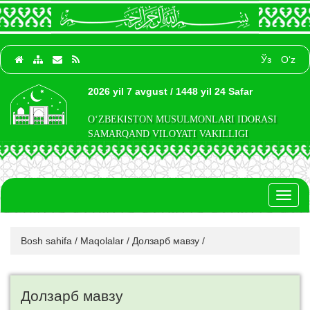
Ўз
O‘z
2026 yil 7 avgust / 1448 yil 24 Safar
O‘ZBEKISTON MUSULMONLARI IDORASI
SAMARQAND VILOYATI VAKILLIGI
Toggl
naviga
Bosh sahifa
/
Maqolalar
/
Долзарб мавзу
/
Долзарб мавзу