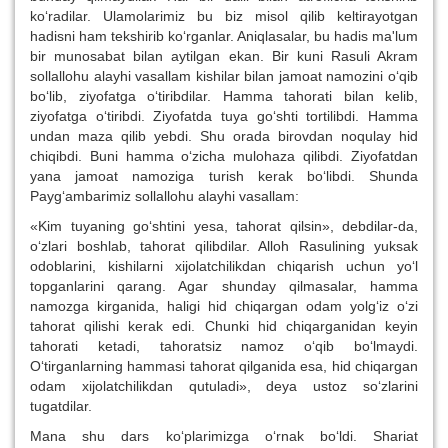
ko‘radilar. Ulamolarimiz bu biz misol qilib keltirayotgan
hadisni ham tekshirib ko‘rganlar. Aniqlasalar, bu hadis ma'lum
bir munosabat bilan aytilgan ekan. Bir kuni Rasuli Akram
sollallohu alayhi vasallam kishilar bilan jamoat namozini o‘qib
bo‘lib, ziyofatga o‘tiribdilar. Hamma tahorati bilan kelib,
ziyofatga o‘tiribdi. Ziyofatda tuya go‘shti tortilibdi. Hamma
undan maza qilib yebdi. Shu orada birovdan noqulay hid
chiqibdi. Buni hamma o‘zicha mulohaza qilibdi. Ziyofatdan
yana jamoat namoziga turish kerak bo‘libdi. Shunda
Payg‘ambarimiz sollallohu alayhi vasallam:
«Kim tuyaning go‘shtini yesa, tahorat qilsin», debdilar-da,
o‘zlari boshlab, tahorat qilibdilar. Alloh Rasulining yuksak
odoblarini, kishilarni xijolatchilikdan chiqarish uchun yo‘l
topganlarini qarang. Agar shunday qilmasalar, hamma
namozga kirganida, haligi hid chiqargan odam yolg‘iz o‘zi
tahorat qilishi kerak edi. Chunki hid chiqarganidan keyin
tahorati ketadi, tahoratsiz namoz o‘qib bo‘lmaydi.
O‘tirganlarning hammasi tahorat qilganida esa, hid chiqargan
odam xijolatchilikdan qutuladi», deya ustoz so‘zlarini
tugatdilar.
Mana shu dars ko‘plarimizga o‘rnak bo‘ldi. Shariat