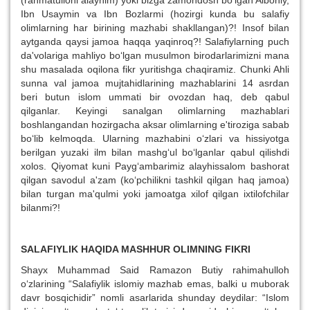
Ibn Usaymin va Ibn Bozlarmi (hozirgi kunda bu salafiy
olimlarning har birining mazhabi shakllangan)?! Insof bilan
aytganda qaysi jamoa haqqa yaqinroq?! Salafiylarning puch
da'volariga mahliyo bo‘lgan musulmon birodarlarimizni mana
shu masalada oqilona fikr yuritishga chaqiramiz. Chunki Ahli
sunna val jamoa mujtahidlarining mazhablarini 14 asrdan
beri butun islom ummati bir ovozdan haq, deb qabul
qilganlar. Keyingi sanalgan olimlarning mazhablari
boshlangandan hozirgacha aksar olimlarning e'tiroziga sabab
bo‘lib kelmoqda. Ularning mazhabini o‘zlari va hissiyotga
berilgan yuzaki ilm bilan mashg‘ul bo‘lganlar qabul qilishdi
xolos. Qiyomat kuni Payg‘ambarimiz alayhissalom bashorat
qilgan savodul a'zam (ko‘pchilikni tashkil qilgan haq jamoa)
bilan turgan ma'qulmi yoki jamoatga xilof qilgan ixtilofchilar
bilanmi?!
SALAFIYLIK HAQIDA MASHHUR OLIMNING FIKRI
Shayx Muhammad Said Ramazon Butiy rahimahulloh
o‘zlarining “Salafiylik islomiy mazhab emas, balki u muborak
davr bosqichidir” nomli asarlarida shunday deydilar: “Islom