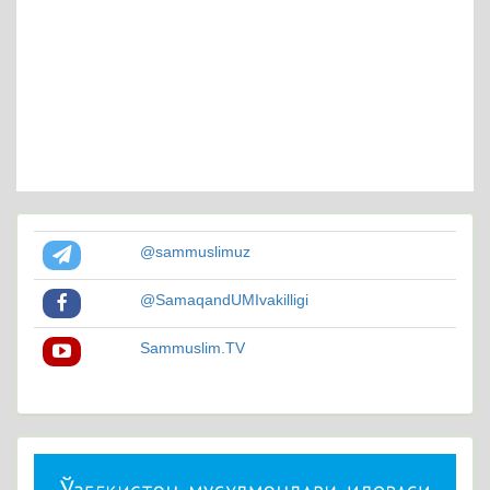
@sammuslimuz
@SamaqandUMIvakilligi
Sammuslim.TV