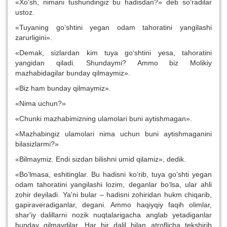
«Xo‘sh, nimani tushundingiz bu hadisdan?» deb so‘radilar
ustoz.
«Tuyaning go‘shtini yegan odam tahoratini yangilashi
zarurligini».
«Demak, sizlardan kim tuya go‘shtini yesa, tahoratini
yangidan qiladi. Shundaymi? Ammo biz Molikiy
mazhabidagilar bunday qilmaymiz».
«Biz ham bunday qilmaymiz».
«Nima uchun?»
«Chunki mazhabimizning ulamolari buni aytishmagan».
«Mazhabingiz ulamolari nima uchun buni aytishmaganini
bilasizlarmi?»
«Bilmaymiz. Endi sizdan bilishni umid qilamiz», dedik.
«Bo‘lmasa, eshitinglar. Bu hadisni ko‘rib, tuya go‘shti yegan
odam tahoratini yangilashi lozim, deganlar bo‘lsa, ular ahli
zohir deyiladi. Ya'ni bular – hadisni zohiridan hukm chiqarib,
gapiraveradiganlar, degani. Ammo haqiyqiy faqih olimlar,
shar'iy dalillarni nozik nuqtalarigacha anglab yetadiganlar
bunday qilmaydilar. Har bir dalil bilan atroflicha tekshirib