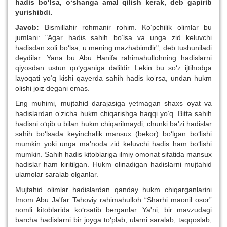
hadis bo‘lsa, o‘shanga amal qilish kerak, deb gapirib
yurishibdi.
Javob:
Bismillahir rohmanir rohim. Ko‘pchilik olimlar bu
jumlani: "Agar hadis sahih bo‘lsa va unga zid keluvchi
hadisdan xoli bo‘lsa, u mening mazhabimdir", deb tushuniladi
deydilar. Yana bu Abu Hanifa rahimahullohning hadislarni
qiyosdan ustun qo‘yganiga dalildir. Lekin bu so‘z ijtihodga
layoqati yo‘q kishi qayerda sahih hadis ko‘rsa, undan hukm
olishi joiz degani emas.
Eng muhimi, mujtahid darajasiga yetmagan shaxs oyat va
hadislardan o‘zicha hukm chiqarishga haqqi yo‘q. Bitta sahih
hadisni o‘qib u bilan hukm chiqarilmaydi, chunki ba'zi hadislar
sahih bo‘lsada keyinchalik mansux (bekor) bo‘lgan bo‘lishi
mumkin yoki unga ma'noda zid keluvchi hadis ham bo‘lishi
mumkin. Sahih hadis kitoblariga ilmiy omonat sifatida mansux
hadislar ham kiritilgan. Hukm olinadigan hadislarni mujtahid
ulamolar saralab olganlar.
Mujtahid olimlar hadislardan qanday hukm chiqarganlarini
Imom Abu Ja'far Tahoviy rahimahulloh “Sharhi maonil osor”
nomli kitoblarida ko‘rsatib berganlar. Ya'ni, bir mavzudagi
barcha hadislarni bir joyga to‘plab, ularni saralab, taqqoslab,