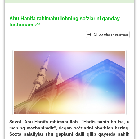
Abu Hanifa rahimahullohning so‘zlarini qanday
tushunamiz?
Chop etish versiyasi
Savol: Abu Hanifa rahimahulloh: "Hadis sahih bo‘lsa, u
mening mazhabimdir", degan so‘zlarini sharhlab bering.
Soxta salafiylar shu gaplarni dalil qilib qayerda sahih