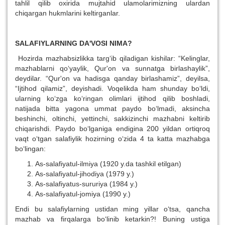
tahlil qilib oxirida mujtahid ulamolarimizning ulardan
chiqargan hukmlarini keltirganlar.
SALAFIYLARNING DA'VOSI NIMA?
Hozirda mazhabsizlikka targ‘ib qiladigan kishilar: “Kelinglar,
mazhablarni qo‘yaylik, Qur'on va sunnatga birlashaylik”,
deydilar. “Qur'on va hadisga qanday birlashamiz”, deyilsa,
“Ijtihod qilamiz”, deyishadi. Voqelikda ham shunday bo‘ldi,
ularning ko‘zga ko‘ringan olimlari ijtihod qilib boshladi,
natijada bitta yagona ummat paydo bo‘lmadi, aksincha
beshinchi, oltinchi, yettinchi, sakkizinchi mazhabni keltirib
chiqarishdi. Paydo bo‘lganiga endigina 200 yildan ortiqroq
vaqt o‘tgan salafiylik hozirning o‘zida 4 ta katta mazhabga
bo‘lingan:
As-salafiyatul-ilmiya (1920 y.da tashkil etilgan)
As-salafiyatul-jihodiya (1979 y.)
As-salafiyatus-sururiya (1984 y.)
As-salafiyatul-jomiya (1990 y.)
Endi bu salafiylarning ustidan ming yillar o‘tsa, qancha
mazhab va firqalarga bo‘linib ketarkin?! Buning ustiga