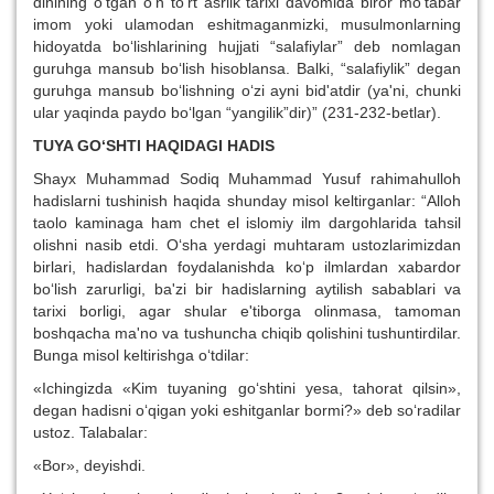
dinining o‘tgan o‘n to‘rt asrlik tarixi davomida biror mo‘tabar
imom yoki ulamodan eshitmaganmizki, musulmonlarning
hidoyatda bo‘lishlarining hujjati “salafiylar” deb nomlagan
guruhga mansub bo‘lish hisoblansa. Balki, “salafiylik” degan
guruhga mansub bo‘lishning o‘zi ayni bid'atdir (ya'ni, chunki
ular yaqinda paydo bo‘lgan “yangilik”dir)” (231-232-betlar).
TUYA GO‘SHTI HAQIDAGI HADIS
Shayx Muhammad Sodiq Muhammad Yusuf rahimahulloh
hadislarni tushinish haqida shunday misol keltirganlar: “Alloh
taolo kaminaga ham chet el islomiy ilm dargohlarida tahsil
olishni nasib etdi. O‘sha yerdagi muhtaram ustozlarimizdan
birlari, hadislardan foydalanishda ko‘p ilmlardan xabardor
bo‘lish zarurligi, ba'zi bir hadislarning aytilish sabablari va
tarixi borligi, agar shular e'tiborga olinmasa, tamoman
boshqacha ma'no va tushuncha chiqib qolishini tushuntirdilar.
Bunga misol keltirishga o‘tdilar:
«Ichingizda «Kim tuyaning go‘shtini yesa, tahorat qilsin»,
degan hadisni o‘qigan yoki eshitganlar bormi?» deb so‘radilar
ustoz. Talabalar:
«Bor», deyishdi.