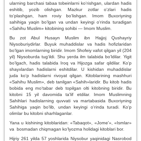
ularning barchasi tabaa tobeinlarni ko‘rishgan, ulardan hadis
eshitib, yozib olishgan. Mazkur zotlar o‘zlari hadis
to‘plashgan, ham roviy bo‘lishgan. Imom Buxoriyning
sahihiga yaqin bo‘lgan va undan keyingi o‘rinda turadigan
«Sahihu Muslim» kitobining sohibi — Imom Muslim.
Bu zot Abul Husayn Muslim ibn Hajjoj Qushayriy
Niysoburiydirlar. Buyuk muhaddislar va hadis hofizlaridan
bo‘lgan imomlarning biridir. Imom Shofeiy vafot qilgan yil (204
yil) Niysoburda tug‘ildi. Shu yerda ilm talabida bo‘ldilar. Yigit
bo‘lgach, hadis talabida Iroq va Hijozga safar qildilar. Ko‘p
shayxlardan hadislarni eshitdilar. U kishidan muhaddislar
juda ko‘p hadislarni rivoyat qilgan. Kitoblarining mashhuri
«Sahihu Muslim», deb tanilgan «Sahih»laridir. Bu kitob hadis
bobida eng mo‘tabar deb topilgan olti kitobning biridir. Bu
kitobni 15 yil davomida ta'lif etdilar. Imom Muslimning
Sahihlari hadislarning quvvati va martabasida Buxoriyning
Sahihiga yaqin bo‘lib, undan keyingi o‘rinda turadi. Ko‘p
olimlar bu kitobni sharhlaganlar.
Yana u kishining kitoblaridan: «Tabaqot», «Jome'», «Ismlar»
va bosmadan chiqmagan ko‘lyozma holidagi kitoblari bor.
Hijriy 261 yilda 57 yoshlarida Niysobur yaqinidagi Nasrobod