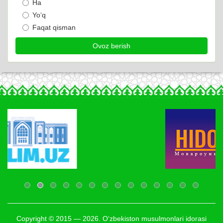
Ha
Yo‘q
Faqat qisman
Copyright © 2015 — 2026. O‘zbekiston musulmonlari idorasi