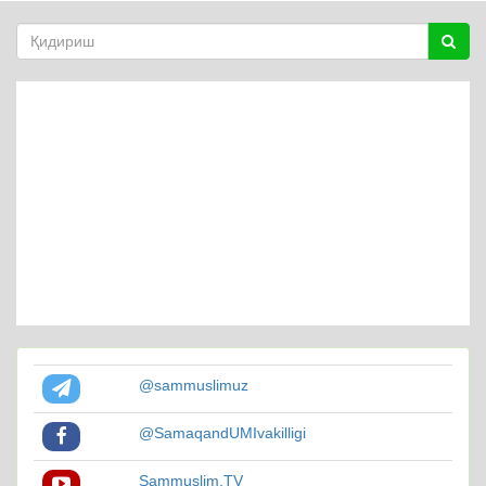
@sammuslimuz
@SamaqandUMIvakilligi
Sammuslim.TV