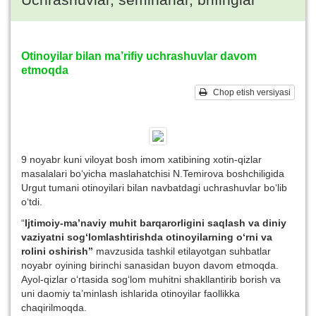
Otinoyilar bilan ma’rifiy uchrashuvlar davom
etmoqda
Chop etish versiyasi
9 noyabr kuni viloyat bosh imom xatibining xotin-qizlar
masalalari bo‘yicha maslahatchisi N.Temirova boshchiligida
Urgut tumani otinoyilari bilan navbatdagi uchrashuvlar bo‘lib
o‘tdi.
“
Ijtimoiy-ma’naviy muhit barqarorligini saqlash va diniy
vaziyatni sog‘lomlashtirishda otinoyilarning o‘rni va
rolini oshirish”
mavzusida tashkil etilayotgan suhbatlar
noyabr oyining birinchi sanasidan buyon davom etmoqda.
Ayol-qizlar o‘rtasida sog‘lom muhitni shakllantirib borish va
uni daomiy ta’minlash ishlarida otinoyilar faollikka
chaqirilmoqda.