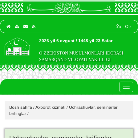
Ўз
O‘z
2026 yil 6 avgust / 1448 yil 23 Safar
O‘ZBEKISTON MUSULMONLARI IDORASI
SAMARQAND VILOYATI VAKILLIGI
Toggl
naviga
Bosh sahifa
/
Axborot xizmati
/
Uchrashuvlar, seminarlar,
brifinglar
/
Uchrashuvlar, seminarlar, brifinglar