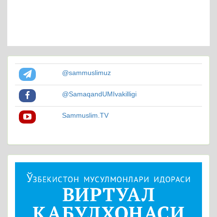
@sammuslimuz
@SamaqandUMIvakilligi
Sammuslim.TV