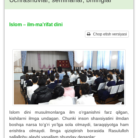
Islom – ilm-ma'rifat dini
Chop etish versiyasi
Islom dini musulmonlarga ilm o‘rganishni farz qilgan,
kishilarni ilmga undagan. Chunki inson shaxsiyatini ilmdan
boshqa narsa to‘g‘ri yo‘lga sola olmaydi, taraqqiyotga ham
erishtira olmaydi. Ilmga qiziqtirish borasida Rasululloh
sallallohu alayhi vasallam shunday deganlar: