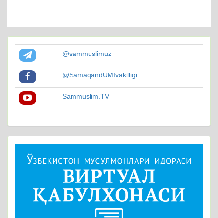
@sammuslimuz
@SamaqandUMIvakilligi
Sammuslim.TV