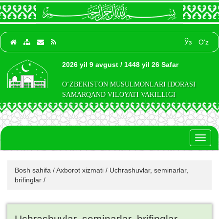
Ўз
O‘z
2026 yil 9 avgust / 1448 yil 26 Safar
O‘ZBEKISTON MUSULMONLARI IDORASI
SAMARQAND VILOYATI VAKILLIGI
Toggl
naviga
Bosh sahifa
/
Axborot xizmati
/
Uchrashuvlar, seminarlar,
brifinglar
/
Uchrashuvlar, seminarlar, brifinglar