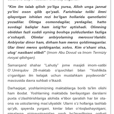
“Kim ilm talab qilish yo‘liga yursa, Alloh unga jannat
yo‘lini oson qilib qo‘yadi.
Farishtalar tolibi ilmni
qilayotgan ishidan rozi bo‘lgan hollarida qanotlarini
yozadilar. Olimga osmondagilar, yerdagilar, hatto
suvdagi baliqlar ham istig‘for aytishadi. Olimning
obiddan fazli xuddi oyning boshqa yulduzlardan fazliga
o‘xshaydi. Olimlar anbiyolarning merosxo‘rlaridir.
Anbiyolar dinor ham, dirham ham meros qoldirmaganlar.
Ular ilmni meros qoldirganlar, xolos. Kim o‘shani olsa,
ulug‘ nasibani olibdi
”
(
Imom
Abu Dovud va Imom Termiziy
rivoyat qilishgan).
Samarqand shahar “Lahutiy” jome masjidi imom-xatibi
O‘.Umirqulov 28-maktab o‘quvchilari bilan “Yoshlikda
o‘rganilgan ilm kelajak uchun mustahkam poydevordir"
mavzusida davra suhbati o‘tkazdi.
Darhaqiqat, yoshlarimizning maktablarga borib ta'lim olishi
ham ibodat. Yoshlarning maktabda berilayotgan darslarni
puxta o‘zlashtirishlariga alohida e'tibor qaratish har bir ota-
ona va ustozlarning mas'uliyatidir. Ularni o‘z hollariga tashlab
qo‘yib, qayerda yurgani, kimlar bilan o‘rtoqlashayotgani,
nimalarga qiziqayotganidan ogoh bo‘lmaslikning oqibati