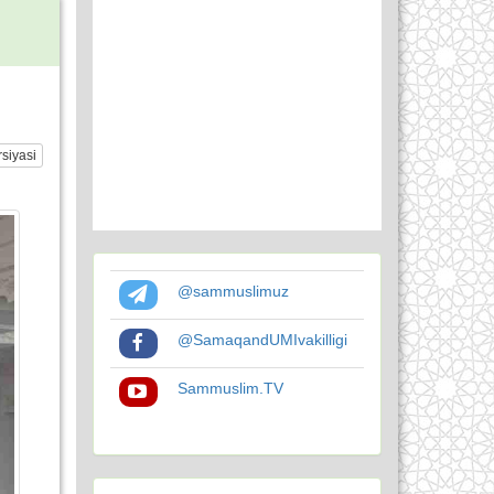
siyasi
@sammuslimuz
@SamaqandUMIvakilligi
Sammuslim.TV