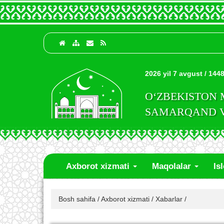
2026 yil 7 avgust / 1448
O‘ZBEKISTON
SAMARQAND VI
Axborot xizmati
Maqolalar
Is
Bosh sahifa
/
Axborot xizmati
/
Xabarlar
/