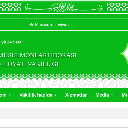
Maxsus imkoniyatlar
 yil 24 Safar
 MUSULMONLARI IDORASI
LOYATI VAKILLIGI
lom
Vakillik haqida
Xizmatlar
Media
Mu