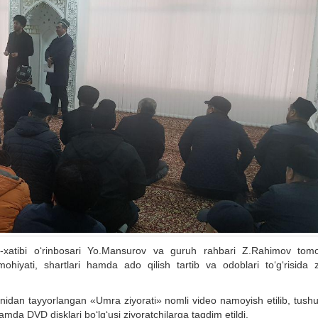
xatibi o‘rinbosari Yo.Mansurov va guruh rahbari Z.Rahimov tom
ohiyati, shartlari hamda ado qilish tartib va odoblari to‘g‘risida z
idan tayyorlangan «Umra ziyorati» nomli video namoyish etilib, tushun
amda DVD disklari bo‘lg‘usi ziyoratchilarga taqdim etildi.