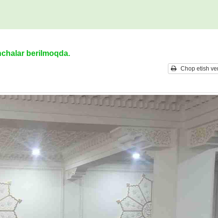
nchalar berilmoqda.
Chop etish ver