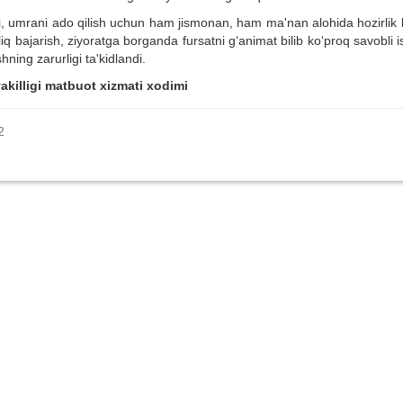
bi, umrani ado qilish uchun ham jismonan, ham ma'nan alohida hozirlik 
o‘liq bajarish, ziyoratga borganda fursatni g‘animat bilib ko‘proq savobli i
hning zarurligi ta'kidlandi.
akilligi matbuot xizmati xodimi
2