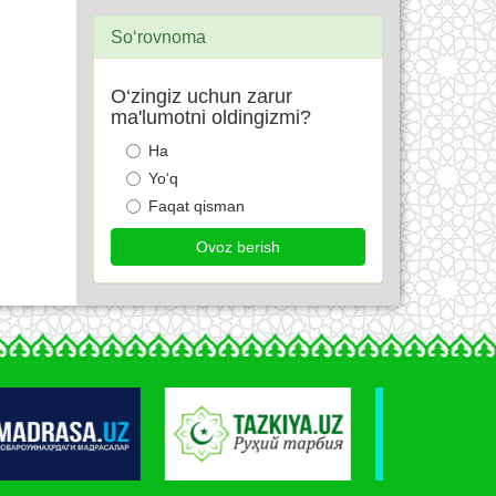
So‘rovnoma
O‘zingiz uchun zarur
ma'lumotni oldingizmi?
Ha
Yo‘q
Faqat qisman