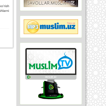
ko‘rish
shlarni