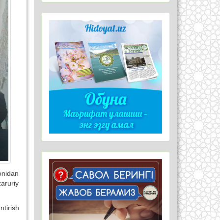
onidan
aruriy
tirish