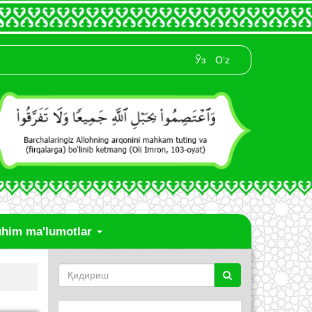
Ўз
O‘z
him ma'lumotlar