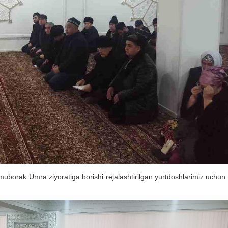
muborak Umra ziyoratiga borishi rejalashtirilgan yurtdoshlarimiz uchun