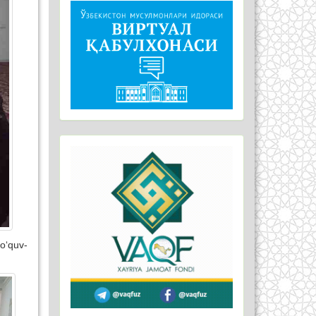
 o‘quv-