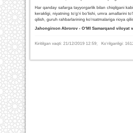
Har qanday safarga tayyorgarlik bilan chiqilgani ka
kerakligi, niyatning to‘g‘ri bo‘lishi, umra amallarini t
qilish, guruh rahbarlarining ko‘rsatmalariga rioya qilis
Jahongirxon Abrorov - O‘MI Samarqand viloyat v
Kiritilgan vaqti: 21/12/2019 12:59; Ko‘rilganligi: 161