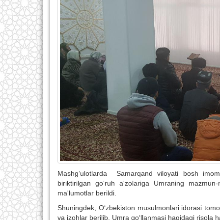
Mashg‘ulotlarda Samarqand viloyati bosh imom-
biriktirilgan go‘ruh a'zolariga Umraning mazmun-m
ma'lumotlar berildi.
Shuningdek, O‘zbekiston musulmonlari idorasi tomon
va izohlar berilib, Umra qo‘llanmasi haqidagi risola h