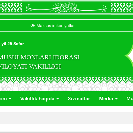
Maxsus imkoniyatlar
 yil 25 Safar
 MUSULMONLARI IDORASI
LOYATI VAKILLIGI
lom
Vakillik haqida
Xizmatlar
Media
Mu