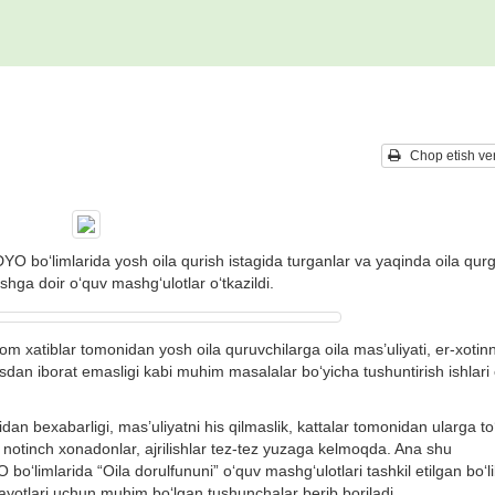
Chop etish ver
YO bo‘limlarida yosh oila qurish istagida turganlar va yaqinda oila qurg
ashga doir o‘quv mashg‘ulotlar o‘tkazildi.
 xatiblar tomonidan yosh oila quruvchilarga oila mas’uliyati, er-xotin
sdan iborat emasligi kabi muhim masalalar bo‘yicha tushuntirish ishlari 
an bexabarligi, mas’uliyatni his qilmaslik, kattalar tomonidan ularga to‘
 notinch xonadonlar, ajrilishlar tez-tez yuzaga kelmoqda. Ana shu
 bo‘limlarida “Oila dorulfununi” o‘quv mashg‘ulotlari tashkil etilgan bo‘li
yotlari uchun muhim bo‘lgan tushunchalar berib boriladi.