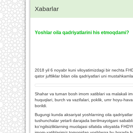
Xabarlar
Yoshlar oila qadriyatlarini his etmoqdami?
2018 yil 6 noyabr kuni viloyatimizdagi bir nechta FHD
qator juftliklar bilan oila qadriyatlari uni mustahkaml
Shahar va tuman bosh imom xatiblari va malakali imom
huquqlari, burch va vazifalari, poklik, umr hoyu-hava
borildi.
Bugungi kunda aksariyat yoshlarning oila qadriyatlarid
tushunchalar yetarli darajada berilmayotgani sababli
ko‘ngilsizliklarning muolajasi sifatida viloyatda FHDYO
imom-xatiblarimiz tomonidan yoshlarga bu borada ha