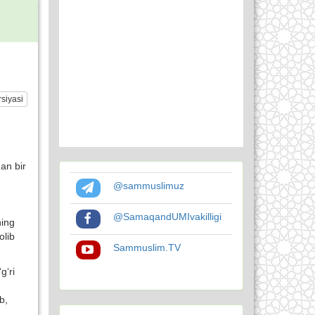
siyasi
an bir
@sammuslimuz
@SamaqandUMIvakilligi
ning
olib
Sammuslim.TV
g‘ri
b,