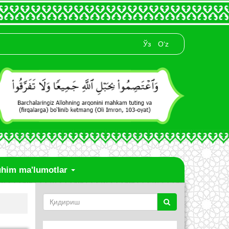
Ўз
O‘z
him ma'lumotlar