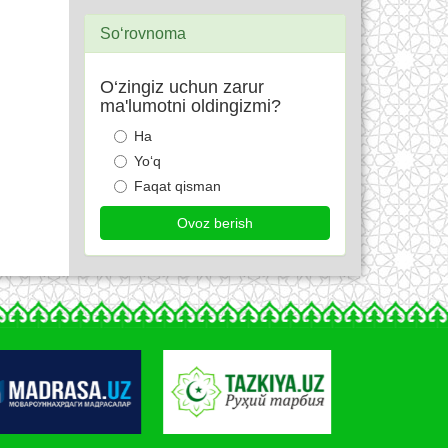
So‘rovnoma
O‘zingiz uchun zarur
ma'lumotni oldingizmi?
Ha
Yo‘q
Faqat qisman