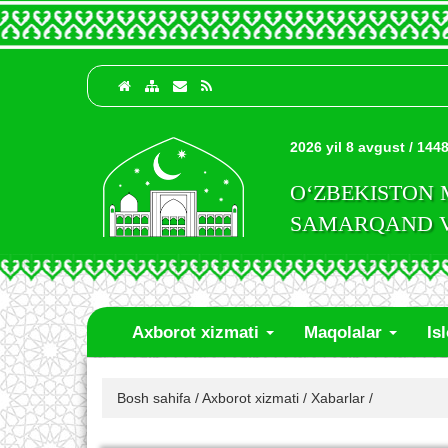
2026 yil 8 avgust / 1448
O‘ZBEKISTON
SAMARQAND VI
Axborot xizmati
Maqolalar
Is
Bosh sahifa
/
Axborot xizmati
/
Xabarlar
/