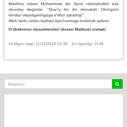
Mashhur tobein Muhammad ibn Siyrin rahimahulloh esa
shunday deganlar: "Shar'iy ilm din demakdir. Diningizni
kimdan olayotganingizga e'tibor qarating!".
Alloh taolo ushbu loyihani barchamizga muborak aylasin.
O‘zbekiston musulmonlari idorasi Matbuot xizmati
Kiritilgan vaqti: 11/12/2019 19:38; Ko‘rilganligi: 2196