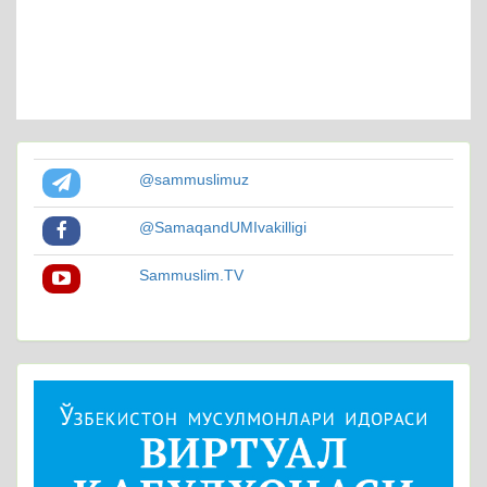
@sammuslimuz
@SamaqandUMIvakilligi
Sammuslim.TV