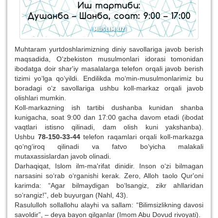
Muhtaram yurtdoshlarimizning diniy savollariga javob berish
maqsadida, O‘zbekiston musulmonlari idorasi tomonidan
ibodatga doir shar'iy masalalarga telefon orqali javob berish
tizimi yo‘lga qo‘yildi. Endilikda mo‘min-musulmonlarimiz bu
boradagi o‘z savollariga ushbu koll-markaz orqali javob
olishlari mumkin.
Koll-markazning ish tartibi dushanba kunidan shanba
kunigacha, soat 9:00 dan 17:00 gacha davom etadi (ibodat
vaqtlari istisno qilinadi, dam olish kuni yakshanba).
Ushbu
78-150-33-44
telefon raqamlari orqali koll-markazga
qo‘ng‘iroq qilinadi va fatvo bo‘yicha malakali
mutaxassislardan javob olinadi.
Darhaqiqat, Islom ilm-ma'rifat dinidir. Inson o‘zi bilmagan
narsasini so‘rab o‘rganishi kerak. Zero, Alloh taolo Qur'oni
karimda: “Agar bilmaydigan bo‘lsangiz, zikr ahllaridan
so‘rangiz!”, deb buyurgan (Nahl, 43).
Rasululloh sollallohu alayhi va sallam: “Bilimsizlikning davosi
savoldir”, – deya bayon qilganlar (Imom Abu Dovud rivoyati).