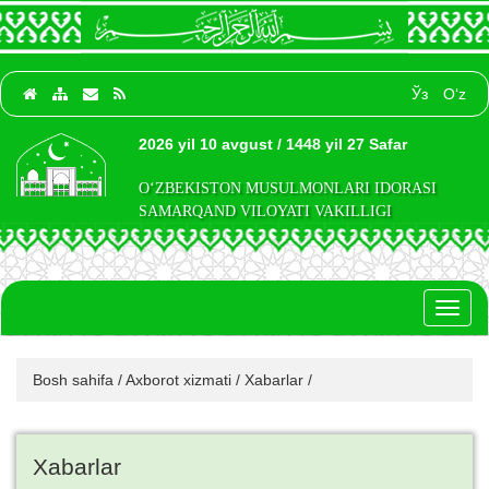
Ўз
O‘z
2026 yil 10 avgust / 1448 yil 27 Safar
O‘ZBEKISTON MUSULMONLARI IDORASI
SAMARQAND VILOYATI VAKILLIGI
Toggl
naviga
Bosh sahifa
/
Axborot xizmati
/
Xabarlar
/
Xabarlar