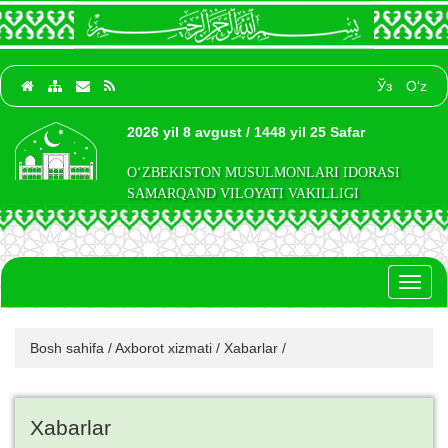
Ўз
O‘z
2026 yil 8 avgust / 1448 yil 25 Safar
O‘ZBEKISTON MUSULMONLARI IDORASI
SAMARQAND VILOYATI VAKILLIGI
Toggl
naviga
Bosh sahifa
/
Axborot xizmati
/
Xabarlar
/
Xabarlar