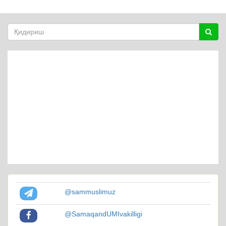
@sammuslimuz
@SamaqandUMIvakilligi