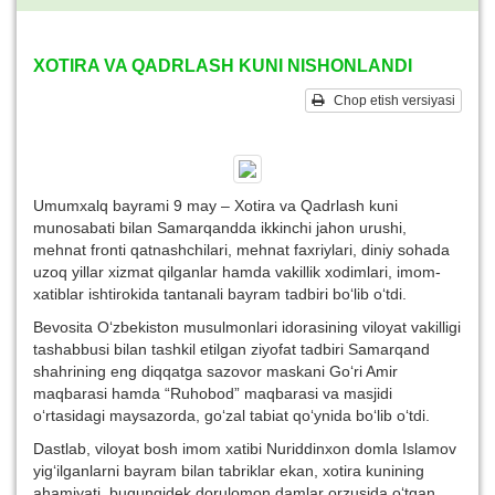
XOTIRA VA QADRLASH KUNI NISHONLANDI
Chop etish versiyasi
Umumxalq bayrami 9 may – Xotira va Qadrlash kuni
munosabati bilan Samarqandda ikkinchi jahon urushi,
mehnat fronti qatnashchilari, mehnat faxriylari, diniy sohada
uzoq yillar xizmat qilganlar hamda vakillik xodimlari, imom-
xatiblar ishtirokida tantanali bayram tadbiri bo‘lib o‘tdi.
Bevosita O‘zbekiston musulmonlari idorasining viloyat vakilligi
tashabbusi bilan tashkil etilgan ziyofat tadbiri Samarqand
shahrining eng diqqatga sazovor maskani Go‘ri Amir
maqbarasi hamda “Ruhobod” maqbarasi va masjidi
o‘rtasidagi maysazorda, go‘zal tabiat qo‘ynida bo‘lib o‘tdi.
Dastlab, viloyat bosh imom xatibi Nuriddinxon domla Islamov
yig‘ilganlarni bayram bilan tabriklar ekan, xotira kunining
ahamiyati, bugungidek dorulomon damlar orzusida o‘tgan