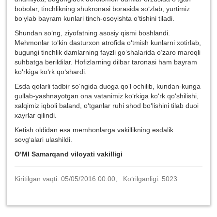
bobolar, tinchlikning shukronasi borasida so‘zlab, yurtimiz
bo‘ylab bayram kunlari tinch-osoyishta o‘tishini tiladi.
Shundan so‘ng, ziyofatning asosiy qismi boshlandi.
Mehmonlar to‘kin dasturxon atrofida o‘tmish kunlarni xotirlab,
bugungi tinchlik damlarning fayzli go‘shalarida o‘zaro maroqli
suhbatga berildilar. Hofizlarning dilbar taronasi ham bayram
ko‘rkiga ko‘rk qo‘shardi.
Esda qolarli tadbir so‘ngida duoga qo‘l ochilib, kundan-kunga
gullab-yashnayotgan ona vatanimiz ko‘rkiga ko‘rk qo‘shilishi,
xalqimiz iqboli baland, o‘tganlar ruhi shod bo‘lishini tilab duoi
xayrlar qilindi.
Ketish oldidan esa memhonlarga vakillikning esdalik
sovg‘alari ulashildi.
O‘MI Samarqand viloyati vakilligi
Kiritilgan vaqti: 05/05/2016 00:00; Ko‘rilganligi: 5023