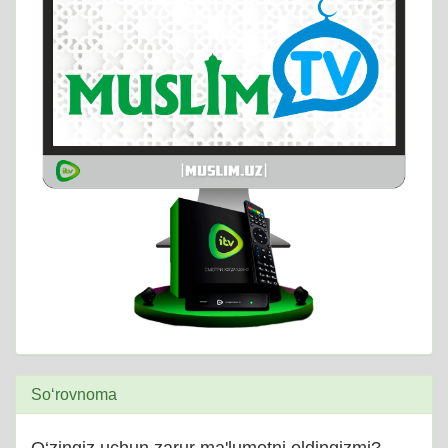
So‘rovnoma
O‘zingiz uchun zarur ma'lumotni oldingizmi?