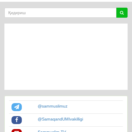
@sammuslimuz
@SamaqandUMIvakilligi