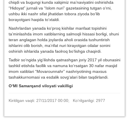
chiqdi va bugungi kunda xalqimiz ma’naviyatini oshirishda
“Hidoyat” jurnali va “Islom nuri” gazetasining tutgan o‘rni,
ushbu ikki nashr sifat jihatidan tobora ziyoda bo‘lib
borayotgani haqida to‘xtaldi.
Nashrlardan yanada ko‘proq kishilar manfaat topishini
ta’minlashda imom xatiblarning salmoqli hissasi borligi, shuni
teran anglagan holda joylarda aholi orasida tushuntirish
ishlarini olib borish, ma’rifat nuri kirayotgan oilalar sonini
oshirish ishlarida yanada faolroq bo‘lishga chaqirdi.
Tadbir so‘ngida yig‘ilishda qatnashgan joriy 2017 yil obunasini
tashkil etishda faollik va namuna ko‘rsatgan 30 nafar masjid
imom xatiblari “Movarounnahr” nashriyotining maxsus
tashakkurnomasi va esdalik sovg‘alari bilan taqdirlandi.
O‘MI Samarqand viloyati vakilligi
Kiritilgan vaqti: 27/11/2017 00:00; Ko‘rilganligi: 2977