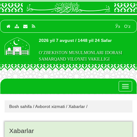
Ўз
O‘z
2026 yil 7 avgust / 1448 yil 24 Safar
O‘ZBEKISTON MUSULMONLARI IDORASI
SAMARQAND VILOYATI VAKILLIGI
Toggl
naviga
Bosh sahifa
/
Axborot xizmati
/
Xabarlar
/
Xabarlar