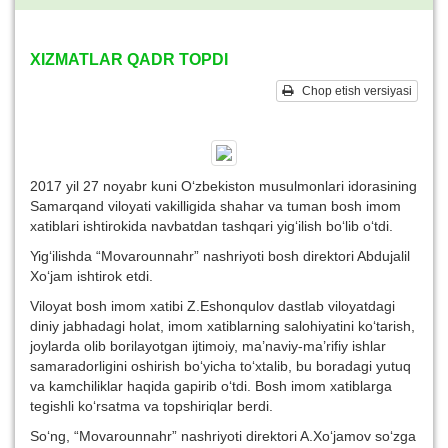
XIZMATLAR QADR TOPDI
Chop etish versiyasi
2017 yil 27 noyabr kuni O‘zbekiston musulmonlari idorasining
Samarqand viloyati vakilligida shahar va tuman bosh imom
xatiblari ishtirokida navbatdan tashqari yig‘ilish bo‘lib o‘tdi.
Yig‘ilishda “Movarounnahr” nashriyoti bosh direktori Abdujalil
Xo‘jam ishtirok etdi.
Viloyat bosh imom xatibi Z.Eshonqulov dastlab viloyatdagi
diniy jabhadagi holat, imom xatiblarning salohiyatini ko‘tarish,
joylarda olib borilayotgan ijtimoiy, ma’naviy-ma’rifiy ishlar
samaradorligini oshirish bo‘yicha to‘xtalib, bu boradagi yutuq
va kamchiliklar haqida gapirib o‘tdi. Bosh imom xatiblarga
tegishli ko‘rsatma va topshiriqlar berdi.
So‘ng, “Movarounnahr” nashriyoti direktori A.Xo‘jamov so‘zga