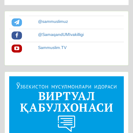
@sammuslimuz
@SamaqandUMIvakilligi
Sammuslim.TV