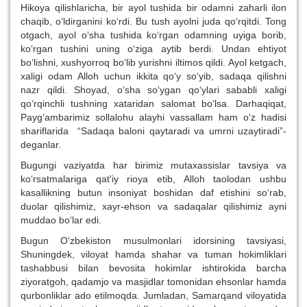
Hikoya qilishlaricha, bir ayol tushida bir odamni zaharli ilon
chaqib, o‘ldirganini ko‘rdi. Bu tush ayolni juda qo‘rqitdi. Tong
otgach, ayol o‘sha tushida ko‘rgan odamning uyiga borib,
ko‘rgan tushini uning o‘ziga aytib berdi. Undan ehtiyot
bo‘lishni, xushyorroq bo‘lib yurishni iltimos qildi. Ayol ketgach,
xaligi odam Alloh uchun ikkita qo‘y so‘yib, sadaqa qilishni
nazr qildi. Shoyad, o‘sha so‘ygan qo‘ylari sababli xaligi
qo‘rqinchli tushning xataridan salomat bo‘lsa. Darhaqiqat,
Payg‘ambarimiz sollalohu alayhi vassallam ham o‘z hadisi
shariflarida “Sadaqa baloni qaytaradi va umrni uzaytiradi”-
deganlar.
Bugungi vaziyatda har birimiz mutaxassislar tavsiya va
ko‘rsatmalariga qat'iy rioya etib, Alloh taolodan ushbu
kasallikning butun insoniyat boshidan daf etishini so‘rab,
duolar qilishimiz, xayr-ehson va sadaqalar qilishimiz ayni
muddao bo‘lar edi.
Bugun O‘zbekiston musulmonlari idorsining tavsiyasi,
Shuningdek, viloyat hamda shahar va tuman hokimliklari
tashabbusi bilan bevosita hokimlar ishtirokida barcha
ziyoratgoh, qadamjo va masjidlar tomonidan ehsonlar hamda
qurbonliklar ado etilmoqda. Jumladan, Samarqand viloyatida