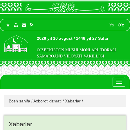
Ўз
O‘z
2026 yil 10 avgust / 1448 yil 27 Safar
O‘ZBEKISTON MUSULMONLARI IDORASI
SAMARQAND VILOYATI VAKILLIGI
Toggl
naviga
Bosh sahifa
/
Axborot xizmati
/
Xabarlar
/
Xabarlar