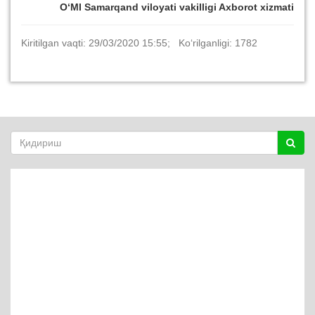
O‘MI Samarqand viloyati vakilligi Axborot xizmati
Kiritilgan vaqti: 29/03/2020 15:55; Ko‘rilganligi: 1782