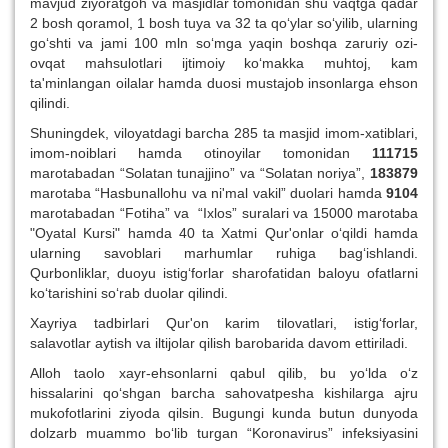
mavjud ziyoratgoh va masjidlar tomonidan shu vaqtga qadar
2 bosh qoramol, 1 bosh tuya va 32 ta qo‘ylar so‘yilib, ularning
go‘shti va jami 100 mln so‘mga yaqin boshqa zaruriy ozi-
ovqat mahsulotlari ijtimoiy ko‘makka muhtoj, kam
ta'minlangan oilalar hamda duosi mustajob insonlarga ehson
qilindi.
Shuningdek, viloyatdagi barcha 285 ta masjid imom-xatiblari,
imom-noiblari hamda otinoyilar tomonidan
111715
marotabadan “Solatan tunajjino” va “Solatan noriya”,
183879
marotaba “Hasbunallohu va ni'mal vakil” duolari hamda
9104
marotabadan “Fotiha” va “Ixlos” suralari va 15000 marotaba
"Oyatal Kursi" hamda 40 ta Xatmi Qur'onlar o‘qildi hamda
ularning savoblari marhumlar ruhiga bag‘ishlandi.
Qurbonliklar, duoyu istig‘forlar sharofatidan baloyu ofatlarni
ko‘tarishini so‘rab duolar qilindi.
Xayriya tadbirlari Qur'on karim tilovatlari, istig‘forlar,
salavotlar aytish va iltijolar qilish barobarida davom ettiriladi.
Alloh taolo xayr-ehsonlarni qabul qilib, bu yo‘lda o‘z
hissalarini qo‘shgan barcha sahovatpesha kishilarga ajru
mukofotlarini ziyoda qilsin. Bugungi kunda butun dunyoda
dolzarb muammo bo‘lib turgan “Koronavirus” infeksiyasini