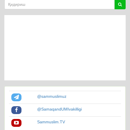
@sammuslimuz
@SamaqandUMIvakilligi
Sammuslim.TV