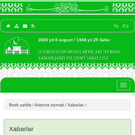
Ўз
O‘z
2026 yil 8 avgust / 1448 yil 25 Safar
O‘ZBEKISTON MUSULMONLARI IDORASI
SAMARQAND VILOYATI VAKILLIGI
Toggl
naviga
Bosh sahifa
/
Axborot xizmati
/
Xabarlar
/
Xabarlar