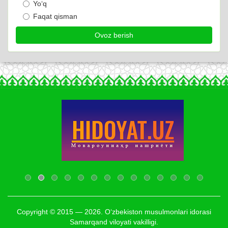
Yo‘q
Faqat qisman
Copyright © 2015 — 2026. O‘zbekiston musulmonlari idorasi
Samarqand viloyati vakilligi.