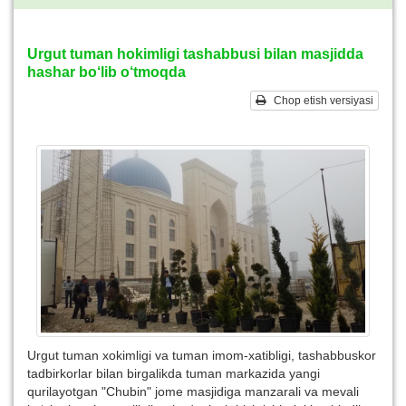
Urgut tuman hokimligi tashabbusi bilan masjidda
hashar bo‘lib o‘tmoqda
Chop etish versiyasi
Urgut tuman xokimligi va tuman imom-xatibligi, tashabbuskor
tadbirkorlar bilan birgalikda tuman markazida yangi
qurilayotgan "Chubin" jome masjidiga manzarali va mevali