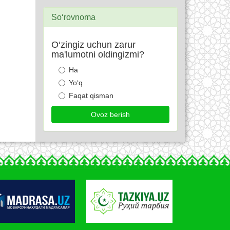
So‘rovnoma
O‘zingiz uchun zarur
ma'lumotni oldingizmi?
Ha
Yo‘q
Faqat qisman