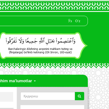
Ўз
O‘z
him ma'lumotlar