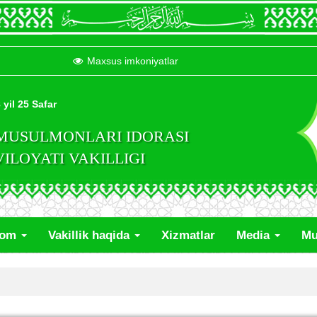
Maxsus imkoniyatlar
 yil 25 Safar
 MUSULMONLARI IDORASI
LOYATI VAKILLIGI
lom
Vakillik haqida
Xizmatlar
Media
Mu