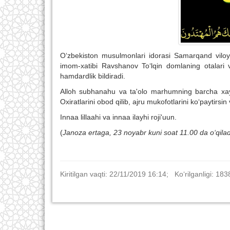
O‘zbekiston musulmonlari idorasi Samarqand viloy
imom-xatibi Ravshanov To‘lqin domlaning otalari 
hamdardlik bildiradi.
Alloh subhanahu va ta'olo marhumning barcha xayrli
Oxiratlarini obod qilib, ajru mukofotlarini ko‘paytirsin
Innaa lillaahi va innaa ilayhi roji'uun.
(
Janoza
ertaga, 23 noyabr kuni soat 11
.00 da
o‘qilad
Kiritilgan vaqti: 22/11/2019 16:14; Ko‘rilganligi: 183