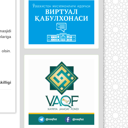
asjidi
lariga
olsin.
illigi