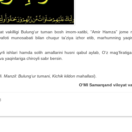
at vakilligi Bulung‘ur tuman bosh imom-xatibi, “Amir Hamza” jome m
vafoti munosabati bilan chuqur ta'ziya izhor etib, marhumning yaqin
 ishlari hamda solih amallarini husni qabul aylab, O‘z mag‘firatiga 
 va yaqinlariga chiroyli sabr bersin.
i. Manzil: Bulung‘ur tumani, Kichik kildon mahallasi
).
O‘MI
Samarqand viloyat vak
8