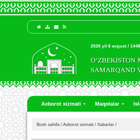
2026 yil 6 avgust / 1448
O‘ZBEKISTON
SAMARQAND VI
Axborot xizmati
Maqolalar
Is
Bosh sahifa
/
Axborot xizmati
/
Xabarlar
/