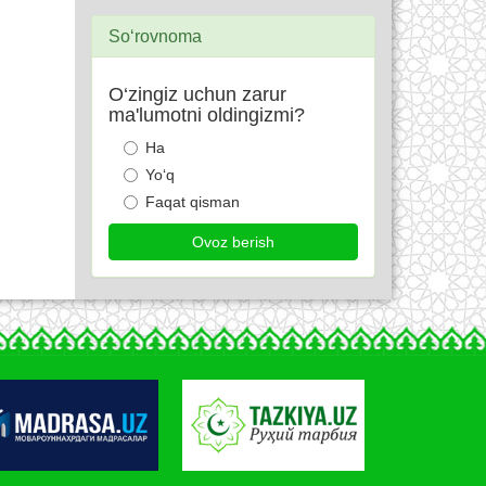
So‘rovnoma
O‘zingiz uchun zarur
ma'lumotni oldingizmi?
Ha
Yo‘q
Faqat qisman