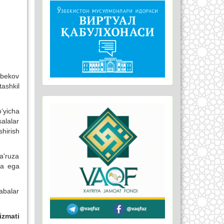
tbekov
tashkil
‘yicha
salalar
hirish
ma'ruza
ga ega
labalar
izmati