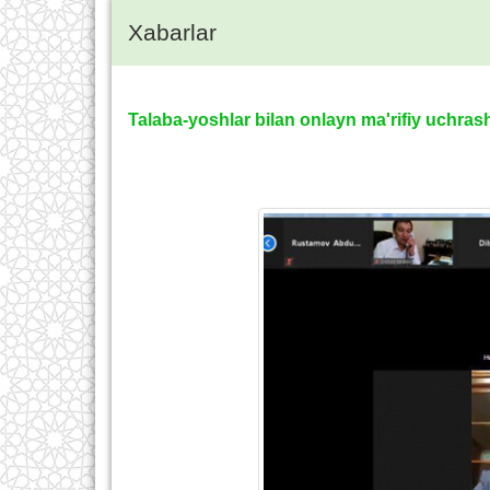
Xabarlar
Talaba-yoshlar bilan onlayn ma'rifiy uchrash