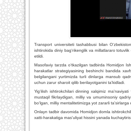
Transport universiteti tashabbusi bilan O‘zbekisto
ishtirokida diniy bag‘rikenglik va millatlararo totuvli
etildi.
Masofaviy tarzda o‘tkazilgan tadbirda Homidjon Ishm
harakatlar strategiyasining beshinchi bandida xavfsi
belgilangani yurtimizda turli dinlarga mansub qadr
uchun zarur sharoit qilib berilayotganini ta'kidladi.
Yig‘ilish ishtirokchilari dinning xalqimiz ma'naviyati
mustaqil fikrlaydigan, milliy va umuminsoniy qadri
bo‘lgan, milliy mentalitetimizga yot zararli ta'sirlarg
Onlayn tadbir davomida Homidjon domla ishtirokchilar
xatti-harakatiga mas'uliyat hissini yanada kuchaytiris