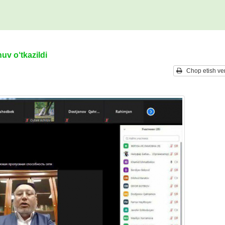
uv o‘tkazildi
Chop etish ver