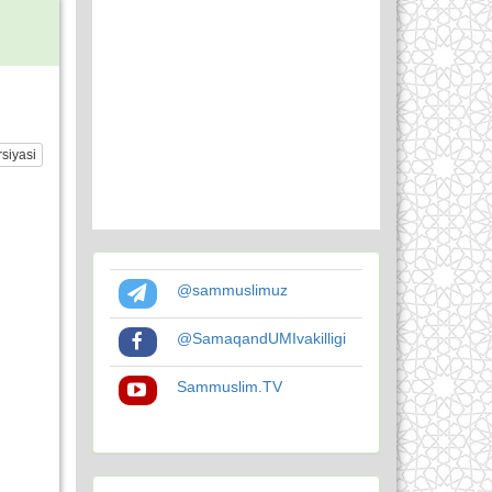
siyasi
@sammuslimuz
@SamaqandUMIvakilligi
Sammuslim.TV