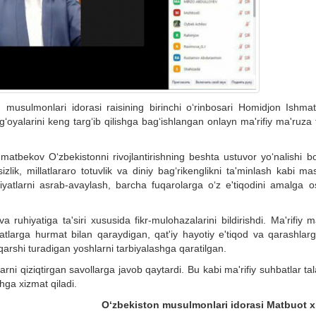
n musulmonlari idorasi raisining birinchi o‘rinbosari Homidjon Ishma
k g‘oyalarini keng targ‘ib qilishga bag‘ishlangan onlayn ma'rifiy ma'ruza 
atbekov O‘zbekistonni rivojlantirishning beshta ustuvor yo‘nalishi bo
zlik, millatlararo totuvlik va diniy bag‘rikenglikni ta'minlash kabi ma
iyatlarni asrab-avaylash, barcha fuqarolarga o‘z e'tiqodini amalga os
 va ruhiyatiga ta'siri xususida fikr-mulohazalarini bildirishdi. Ma'rifiy 
yatlarga hurmat bilan qaraydigan, qat'iy hayotiy e'tiqod va qarashlar
a qarshi turadigan yoshlarni tarbiyalashga qaratilgan.
ni qiziqtirgan savollarga javob qaytardi. Bu kabi ma'rifiy suhbatlar ta
hga xizmat qiladi.
O‘zbekiston musulmonlari idorasi Matbuot x