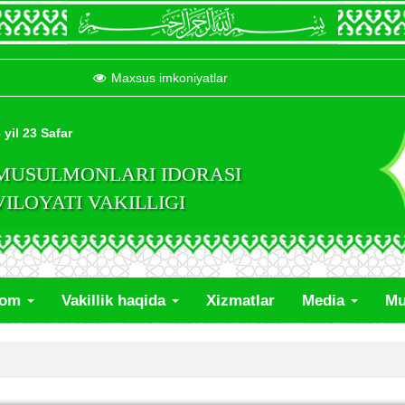
Maxsus imkoniyatlar
 yil 23 Safar
 MUSULMONLARI IDORASI
LOYATI VAKILLIGI
lom
Vakillik haqida
Xizmatlar
Media
Mu