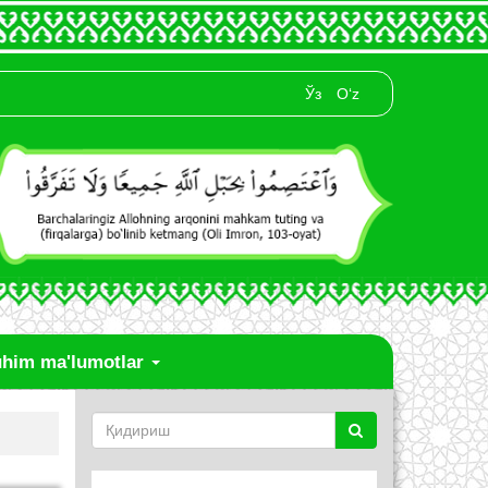
Ўз
O‘z
him ma'lumotlar