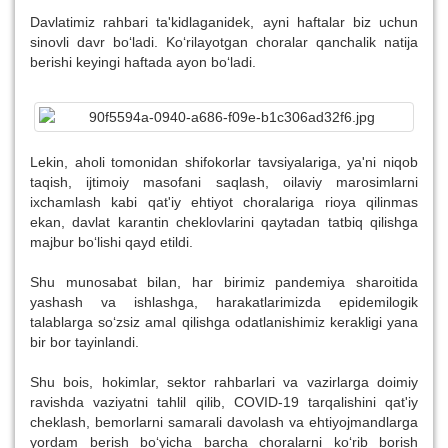
Davlatimiz rahbari ta'kidlaganidek, ayni haftalar biz uchun
sinovli davr bo‘ladi. Ko‘rilayotgan choralar qanchalik natija
berishi keyingi haftada ayon bo‘ladi.
Lekin, aholi tomonidan shifokorlar tavsiyalariga, ya'ni niqob
taqish, ijtimoiy masofani saqlash, oilaviy marosimlarni
ixchamlash kabi qat'iy ehtiyot choralariga rioya qilinmas
ekan, davlat karantin cheklovlarini qaytadan tatbiq qilishga
majbur bo‘lishi qayd etildi.
Shu munosabat bilan, har birimiz pandemiya sharoitida
yashash va ishlashga, harakatlarimizda epidemilogik
talablarga so‘zsiz amal qilishga odatlanishimiz kerakligi yana
bir bor tayinlandi.
Shu bois, hokimlar, sektor rahbarlari va vazirlarga doimiy
ravishda vaziyatni tahlil qilib, COVID-19 tarqalishini qat'iy
cheklash, bemorlarni samarali davolash va ehtiyojmandlarga
yordam berish bo‘yicha barcha choralarni ko‘rib borish