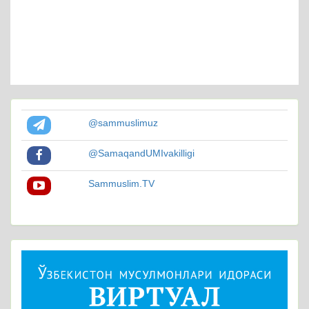
@sammuslimuz
@SamaqandUMIvakilligi
Sammuslim.TV