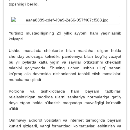
topshirig‘i berildi.
Yurtimiz mustaqilligining 29 yillik ayyomi ham yaqinlashib
kelyapti.
Ushbu masalada shifokorlar bilan maslahat qilgan holda
shunday xulosaga kelindiki, pandemiya bilan bog‘liq vaziyat
bu yil joylarda katta yig‘in va sayillar o‘tkazishni cheklash
talabini qo‘ymoqda. Shuning uchun ushbu ulug‘ sanani
ko‘proq oila davrasida nishonlashni tashkil etish masalalari
muhokama qilindi.
Korxona va tashkilotlarda ham bayram tadbirlari
rejalashtirilgan taqdirda ularni sanitariya normalariga qat'iy
rioya etgan holda o‘tkazish maqsadga muvofiqligi ko‘rsatib
o‘tildi.
Ommaviy axborot vositalari va internet tarmog‘ida bayram
kunlari qiziqarli, yangi formatdagi ko‘rsatuvlar, eshittirish va