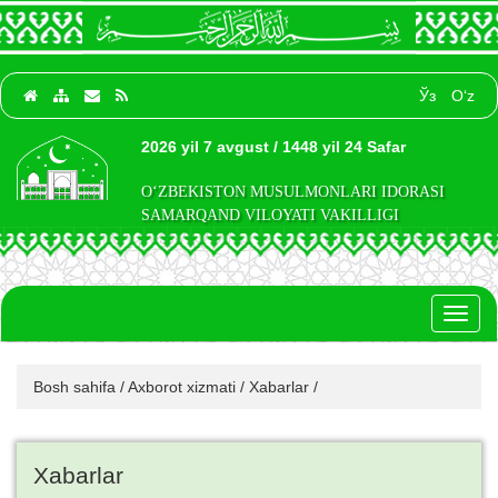
Ўз
O‘z
2026 yil 7 avgust / 1448 yil 24 Safar
O‘ZBEKISTON MUSULMONLARI IDORASI
SAMARQAND VILOYATI VAKILLIGI
Toggl
naviga
Bosh sahifa
/
Axborot xizmati
/
Xabarlar
/
Xabarlar