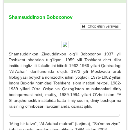
Shamsuddinxon Boboxonov
Chop etish versiyasi
Shamsuddinxon Ziyouddinxon o‘g‘li Boboxonov 1937 yili
Toshkent shahrida tug‘ilgan. 1959 yili Toshkent chet tillar
instituti ingliz tili fakultetini bitirdi. 1962-1966 yillari Qohiradagi
“Al-Azhar” dorilfununida o‘qidi. 1973 yili Moskvada arab
filologiyasi bo‘yicha nomzodlik ishini yoqladi. 1975-1982 yillari
Imom Buxoriy nomidagi Toshkent Islom instituti rektori, 1982-
1989 yillari O‘rta Osiyo va Qozog‘iston musulmonlari diniy
boshqarmasi raisi, muftiy, 1989-1994 yillari O‘zbekiston FA
Sharqshunoslik institutida katta ilmiy xodim, diniy boshqarma
raisining o‘rinbosari lavozimlarida xizmat qildi.
“Ming bir fatvo”, “Al-Adabul mufrad” (tarjima), “So‘nmas ziyo”
kabi bir necha asarlari chop etilgan. 1994 yildan 2003