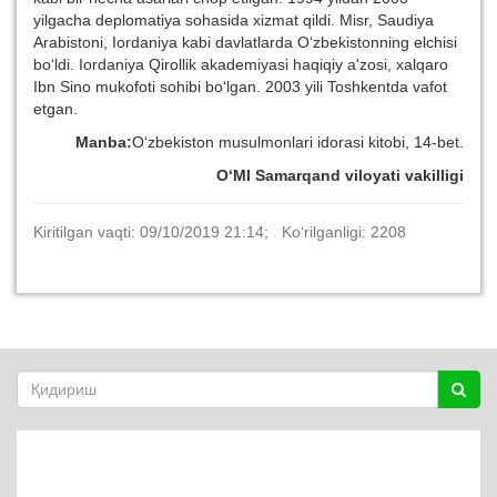
yilgacha deplomatiya sohasida xizmat qildi. Misr, Saudiya
Arabistoni, Iordaniya kabi davlatlarda O‘zbekistonning elchisi
bo‘ldi. Iordaniya Qirollik akademiyasi haqiqiy a'zosi, xalqaro
Ibn Sino mukofoti sohibi bo‘lgan. 2003 yili Toshkentda vafot
etgan.
Manba:
O‘zbekiston musulmonlari idorasi kitobi, 14-bet.
O‘MI Samarqand viloyati vakilligi
Kiritilgan vaqti: 09/10/2019 21:14; Ko‘rilganligi: 2208