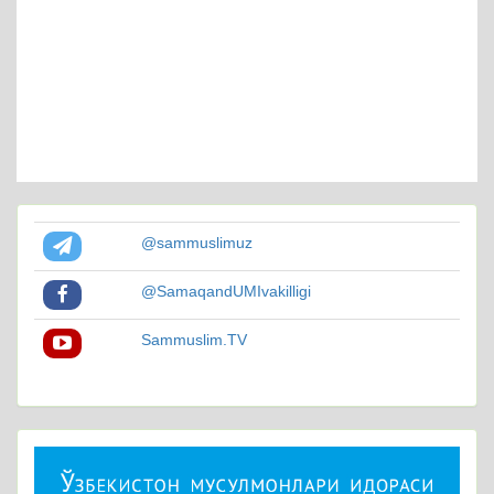
@sammuslimuz
@SamaqandUMIvakilligi
Sammuslim.TV