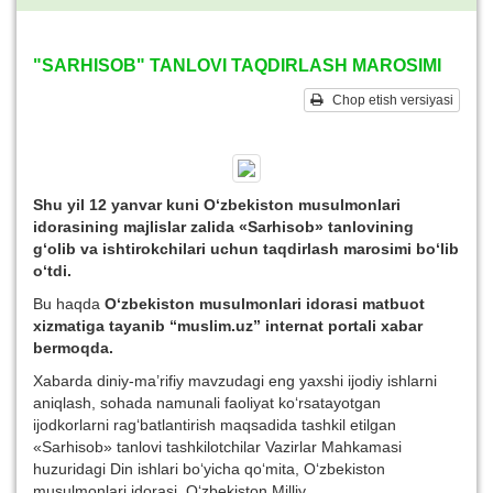
"SARHISOB" TANLOVI TAQDIRLASH MAROSIMI
Chop etish versiyasi
Shu yil 12 yanvar kuni O‘zbekiston musulmonlari
idorasining majlislar zalida «Sarhisob» tanlovining
g‘olib va ishtirokchilari uchun taqdirlash marosimi bo‘lib
o‘tdi.
Bu haqda
O‘zbekiston musulmonlari idorasi matbuot
xizmatiga tayanib “muslim.uz” internat portali xabar
bermoqda.
Xabarda diniy-ma’rifiy mavzudagi eng yaxshi ijodiy ishlarni
aniqlash, sohada namunali faoliyat ko‘rsatayotgan
ijodkorlarni rag‘batlantirish maqsadida tashkil etilgan
«Sarhisob» tanlovi tashkilotchilar Vazirlar Mahkamasi
huzuridagi Din ishlari bo‘yicha qo‘mita, O‘zbekiston
musulmonlari idorasi, O‘zbekiston Milliy