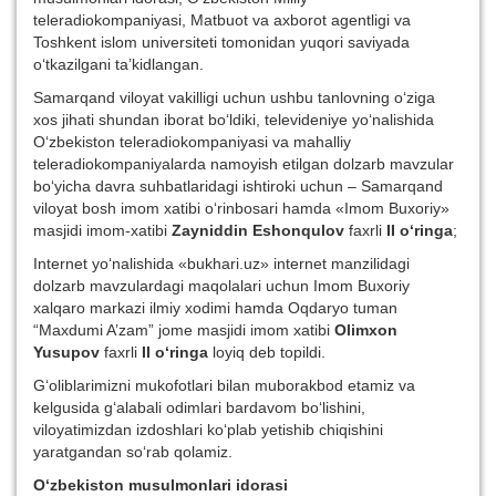
teleradiokompaniyasi, Matbuot va axborot agentligi va
Toshkent islom universiteti tomonidan yuqori saviyada
o‘tkazilgani ta’kidlangan.
Samarqand viloyat vakilligi uchun ushbu tanlovning o‘ziga
xos jihati shundan iborat bo‘ldiki, televideniye yo‘nalishida
O‘zbekiston teleradiokompaniyasi va mahalliy
teleradiokompaniyalarda namoyish etilgan dolzarb mavzular
bo‘yicha davra suhbatlaridagi ishtiroki uchun – Samarqand
viloyat bosh imom xatibi o‘rinbosari hamda «Imom Buxoriy»
masjidi imom-xatibi
Zayniddin Eshonqulov
faxrli
II o‘ringa
;
Internet yo‘nalishida «bukhari.uz» internet manzilidagi
dolzarb mavzulardagi maqolalari uchun Imom Buxoriy
xalqaro markazi ilmiy xodimi hamda Oqdaryo tuman
“Maxdumi A’zam” jome masjidi imom xatibi
Olimxon
Yusupov
faxrli
II o‘ringa
loyiq deb topildi.
G‘oliblarimizni mukofotlari bilan muborakbod etamiz va
kelgusida g‘alabali odimlari bardavom bo‘lishini,
viloyatimizdan izdoshlari ko‘plab yetishib chiqishini
yaratgandan so‘rab qolamiz.
O‘zbekiston musulmonlari idorasi