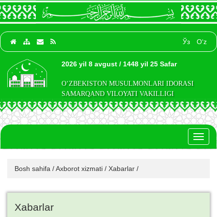
Ўз
O‘z
2026 yil 8 avgust / 1448 yil 25 Safar
O‘ZBEKISTON MUSULMONLARI IDORASI
SAMARQAND VILOYATI VAKILLIGI
Toggl
naviga
Bosh sahifa
/
Axborot xizmati
/
Xabarlar
/
Xabarlar