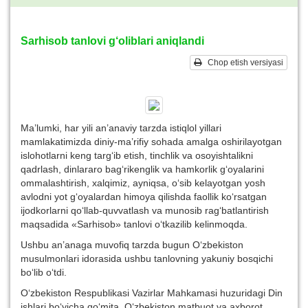
Sarhisob tanlovi g‘oliblari aniqlandi
Chop etish versiyasi
Ma’lumki, har yili an’anaviy tarzda istiqlol yillari
mamlakatimizda diniy-ma’rifiy sohada amalga oshirilayotgan
islohotlarni keng targ‘ib etish, tinchlik va osoyishtalikni
qadrlash, dinlararo bag‘rikenglik va hamkorlik g‘oyalarini
ommalashtirish, xalqimiz, ayniqsa, o‘sib kelayotgan yosh
avlodni yot g‘oyalardan himoya qilishda faollik ko‘rsatgan
ijodkorlarni qo‘llab-quvvatlash va munosib rag‘batlantirish
maqsadida «Sarhisob» tanlovi o‘tkazilib kelinmoqda.
Ushbu an’anaga muvofiq tarzda bugun O‘zbekiston
musulmonlari idorasida ushbu tanlovning yakuniy bosqichi
bo‘lib o‘tdi.
O‘zbekiston Respublikasi Vazirlar Mahkamasi huzuridagi Din
ishlari bo‘yicha qo‘mita, O‘zbekiston matbuot va axborot