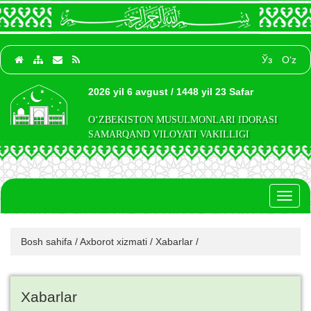
Ўз
O‘z
2026 yil 6 avgust / 1448 yil 23 Safar
O‘ZBEKISTON MUSULMONLARI IDORASI
SAMARQAND VILOYATI VAKILLIGI
Toggl
naviga
Bosh sahifa
/
Axborot xizmati
/
Xabarlar
/
Xabarlar