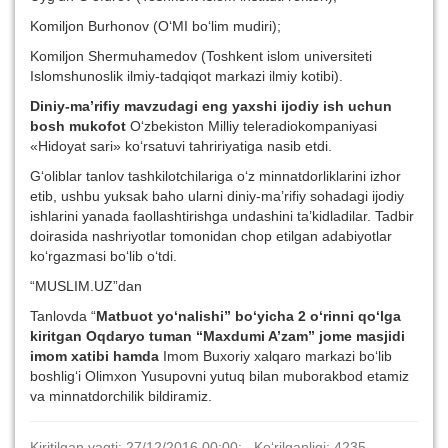
Komiljon Burhonov (O‘MI bo‘lim mudiri);
Komiljon Shermuhamedov (Toshkent islom universiteti
Islomshunoslik ilmiy-tadqiqot markazi ilmiy kotibi).
Diniy-ma’rifiy mavzudagi eng yaxshi ijodiy ish uchun
bosh mukofot
O‘zbekiston Milliy teleradiokompaniyasi
«Hidoyat sari» ko‘rsatuvi tahririyatiga nasib etdi.
G‘oliblar tanlov tashkilotchilariga o‘z minnatdorliklarini izhor
etib, ushbu yuksak baho ularni diniy-ma’rifiy sohadagi ijodiy
ishlarini yanada faollashtirishga undashini ta’kidladilar. Tadbir
doirasida nashriyotlar tomonidan chop etilgan adabiyotlar
ko‘rgazmasi bo‘lib o‘tdi.
“MUSLIM.UZ”dan
Tanlovda “
Matbuot yo‘nalishi”
bo‘yicha 2 o‘rinni qo‘lga
kiritgan Oqdaryo tuman “Maxdumi A’zam” jome masjidi
imom xatibi hamda
Imom Buxoriy xalqaro markazi bo‘lib
boshlig‘i Olimxon Yusupovni yutuq bilan muborakbod etamiz
va minnatdorchilik bildiramiz.
Kiritilgan vaqti: 27/12/2016 00:00; Ko‘rilganligi: 4235