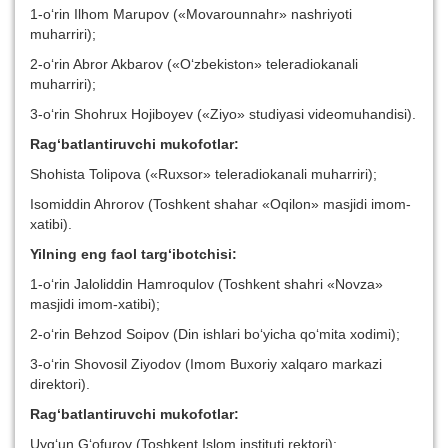
1-o‘rin Ilhom Marupov («Movarounnahr» nashriyoti
muharriri);
2-o‘rin Abror Akbarov («O‘zbekiston» teleradiokanali
muharriri);
3-o‘rin Shohrux Hojiboyev («Ziyo» studiyasi videomuhandisi).
Rag‘batlantiruvchi mukofotlar:
Shohista Tolipova («Ruxsor» teleradiokanali muharriri);
Isomiddin Ahrorov (Toshkent shahar «Oqilon» masjidi imom-
xatibi).
Yilning eng faol targ‘ibotchisi:
1-o‘rin Jaloliddin Hamroqulov (Toshkent shahri «Novza»
masjidi imom-xatibi);
2-o‘rin Behzod Soipov (Din ishlari bo‘yicha qo‘mita xodimi);
3-o‘rin Shovosil Ziyodov (Imom Buxoriy xalqaro markazi
direktori).
Rag‘batlantiruvchi mukofotlar:
Uyg‘un G‘ofurov (Toshkent Islom instituti rektori);