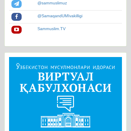
@sammuslimuz
@SamaqandUMIvakilligi
Sammuslim.TV