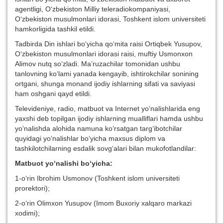
agentligi, O‘zbekiston Milliy teleradiokompaniyasi,
O‘zbekiston musulmonlari idorasi, Toshkent islom universiteti
hamkorligida tashkil etildi.
Tadbirda Din ishlari bo‘yicha qo‘mita raisi Ortiqbek Yusupov,
O‘zbekiston musulmonlari idorasi raisi, muftiy Usmonxon
Alimov nutq so‘zladi. Ma’ruzachilar tomonidan ushbu
tanlovning ko‘lami yanada kengayib, ishtirokchilar sonining
ortgani, shunga monand ijodiy ishlarning sifati va saviyasi
ham oshgani qayd etildi.
Televideniye, radio, matbuot va Internet yo‘nalishlarida eng
yaxshi deb topilgan ijodiy ishlarning mualliflari hamda ushbu
yo‘nalishda alohida namuna ko‘rsatgan targ‘ibotchilar
quyidagi yo‘nalishlar bo‘yicha maxsus diplom va
tashkilotchilarning esdalik sovg‘alari bilan mukofotlandilar:
Matbuot yo‘nalishi bo‘yicha:
1-o‘rin Ibrohim Usmonov (Toshkent islom universiteti
prorektori);
2-o‘rin Olimxon Yusupov (Imom Buxoriy xalqaro markazi
xodimi);