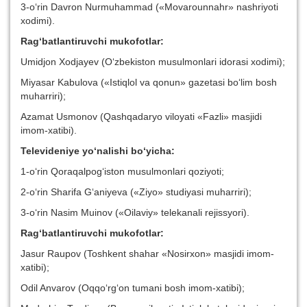
3-o‘rin Davron Nurmuhammad («Movarounnahr» nashriyoti
xodimi).
Rag‘batlantiruvchi mukofotlar:
Umidjon Xodjayev (O‘zbekiston musulmonlari idorasi xodimi);
Miyasar Kabulova («Istiqlol va qonun» gazetasi bo‘lim bosh
muharriri);
Azamat Usmonov (Qashqadaryo viloyati «Fazli» masjidi
imom-xatibi).
Televideniye yo‘nalishi bo‘yicha:
1-o‘rin Qoraqalpog‘iston musulmonlari qoziyoti;
2-o‘rin Sharifa G‘aniyeva («Ziyo» studiyasi muharriri);
3-o‘rin Nasim Muinov («Oilaviy» telekanali rejissyori).
Rag‘batlantiruvchi mukofotlar:
Jasur Raupov (Toshkent shahar «Nosirxon» masjidi imom-
xatibi);
Odil Anvarov (Oqqo‘rg‘on tumani bosh imom-xatibi);