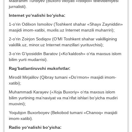
Madrahim Turdiyev (Buxoro viloyati «Istiqlol» televideniyesi
jurnalisti).
Internet yo‘nalishi bo‘yicha:
1-o‘rin Odilxon Ismoilov (Toshkent shahar «Shayx Zayniddin»
masjidi imom-xatibi, muxlis.uz Internet manzili muharriri);
2-o‘rin Zoirjon Sodiqov (O‘MI Toshkent shahar vakilligining
vakillik.uz, minor.uz Internet manzillari yurituvchisi);
3-o‘rin G‘iyosiddin Baratov («Ko‘kaldosh» o‘rta maxsus islom
bilim yurti mudarrisi).
Rag‘batlantiruvchi mukofotlar:
Mirodil Mirjalilov (Qibray tumani «Do‘rmon» masjidi imom-
xatibi);
Muhammadi Karayev («Xoja Buxoriy» o‘rta maxsus islom
bilim yurtining ma’naviyat va ma’rifat ishlari bo‘yicha mudiri
muovini);
Yoqubjon Buxorboyev (Bekobod tumani «Chanoq» masjidi
imom-xatibi).
Radio yo‘nalishi bo‘yicha: