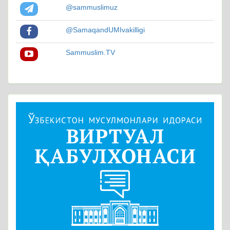
@sammuslimuz
@SamaqandUMIvakilligi
Sammuslim.TV