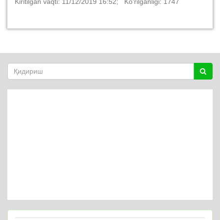
Kiritilgan vaqti: 11/12/2019 16:52; Ko‘rilganligi: 1747