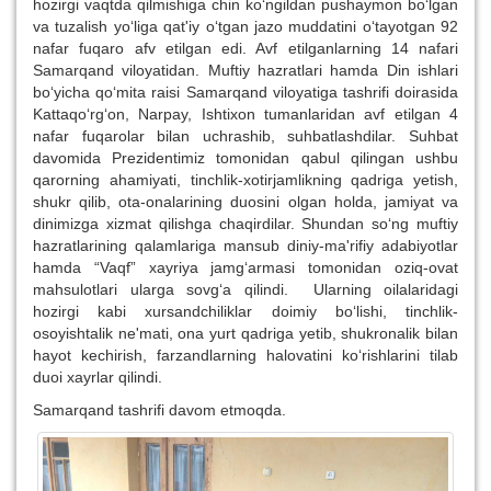
hozirgi vaqtda qilmishiga chin ko‘ngildan pushaymon bo‘lgan
va tuzalish yo‘liga qat'iy o‘tgan jazo muddatini o‘tayotgan 92
nafar fuqaro afv etilgan edi. Avf etilganlarning 14 nafari
Samarqand viloyatidan. Muftiy hazratlari hamda Din ishlari
bo‘yicha qo‘mita raisi Samarqand viloyatiga tashrifi doirasida
Kattaqo‘rg‘on, Narpay, Ishtixon tumanlaridan avf etilgan 4
nafar fuqarolar bilan uchrashib, suhbatlashdilar. Suhbat
davomida Prezidentimiz tomonidan qabul qilingan ushbu
qarorning ahamiyati, tinchlik-xotirjamlikning qadriga yetish,
shukr qilib, ota-onalarining duosini olgan holda, jamiyat va
dinimizga xizmat qilishga chaqirdilar. Shundan so‘ng muftiy
hazratlarining qalamlariga mansub diniy-ma'rifiy adabiyotlar
hamda “Vaqf” xayriya jamg‘armasi tomonidan oziq-ovat
mahsulotlari ularga sovg‘a qilindi. Ularning oilalaridagi
hozirgi kabi xursandchiliklar doimiy bo‘lishi, tinchlik-
osoyishtalik ne'mati, ona yurt qadriga yetib, shukronalik bilan
hayot kechirish, farzandlarning halovatini ko‘rishlarini tilab
duoi xayrlar qilindi.
Samarqand tashrifi davom etmoqda.