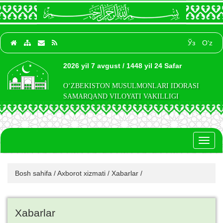
Ўз
O‘z
2026 yil 7 avgust / 1448 yil 24 Safar
O‘ZBEKISTON MUSULMONLARI IDORASI
SAMARQAND VILOYATI VAKILLIGI
Toggl
naviga
Bosh sahifa
/
Axborot xizmati
/
Xabarlar
/
Xabarlar