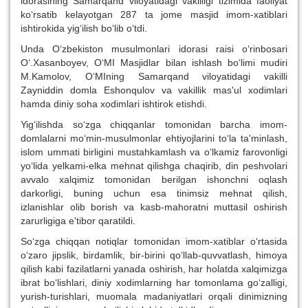
idorasining Samarqand viloyatidagi vakilligi tizimida faoliyat
ko‘rsatib kelayotgan 287 ta jome masjid imom-xatiblari
ishtirokida yig‘ilish bo‘lib o‘tdi.
Unda O‘zbekiston musulmonlari idorasi raisi o‘rinbosari
O‘.Xasanboyev, O‘MI Masjidlar bilan ishlash bo‘limi mudiri
M.Kamolov, O‘MIning Samarqand viloyatidagi vakilli
Zayniddin domla Eshonqulov va vakillik mas'ul xodimlari
hamda diniy soha xodimlari ishtirok etishdi.
Yig‘ilishda so‘zga chiqqanlar tomonidan barcha imom-
domlalarni mo‘min-musulmonlar ehtiyojlarini to‘la ta'minlash,
islom ummati birligini mustahkamlash va o‘lkamiz farovonligi
yo‘lida yelkami-elka mehnat qilishga chaqirib, din peshvolari
avvalo xalqimiz tomonidan berilgan ishonchni oqlash
darkorligi, buning uchun esa tinimsiz mehnat qilish,
izlanishlar olib borish va kasb-mahoratni muttasil oshirish
zarurligiga e'tibor qaratildi.
So‘zga chiqqan notiqlar tomonidan imom-xatiblar o‘rtasida
o‘zaro jipslik, birdamlik, bir-birini qo‘llab-quvvatlash, himoya
qilish kabi fazilatlarni yanada oshirish, har holatda xalqimizga
ibrat bo‘lishlari, diniy xodimlarning har tomonlama go‘zalligi,
yurish-turishlari, muomala madaniyatlari orqali dinimizning