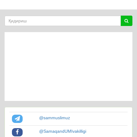
@sammuslimuz
@SamaqandUMIvakilligi