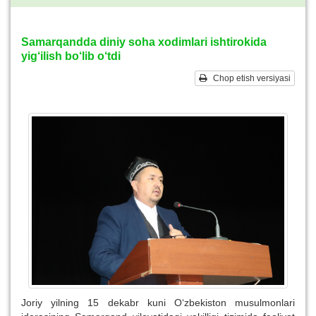
Samarqandda diniy soha xodimlari ishtirokida
yig‘ilish bo‘lib o‘tdi
Chop etish versiyasi
Joriy yilning 15 dekabr kuni O‘zbekiston musulmonlari