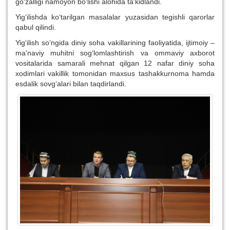
go‘zalligi namoyon bo‘lishi alohida ta'kidlandi.
Yig‘ilishda ko‘tarilgan masalalar yuzasidan tegishli qarorlar
qabul qilindi.
Yig‘ilish so‘ngida diniy soha vakillarining faoliyatida, ijtimoiy –
ma'naviy muhitni sog‘lomlashtirish va ommaviy axborot
vositalarida samarali mehnat qilgan 12 nafar diniy soha
xodimlari vakillik tomonidan maxsus tashakkurnoma hamda
esdalik sovg‘alari bilan taqdirlandi.