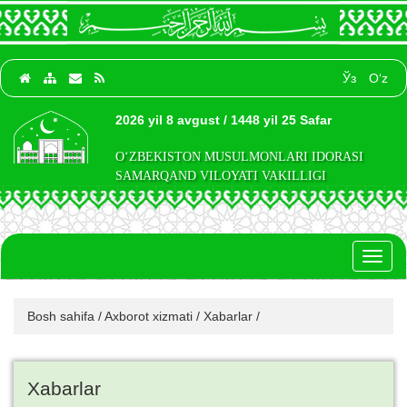
Ўз
O‘z
2026 yil 8 avgust / 1448 yil 25 Safar
O‘ZBEKISTON MUSULMONLARI IDORASI
SAMARQAND VILOYATI VAKILLIGI
Toggl
naviga
Bosh sahifa
/
Axborot xizmati
/
Xabarlar
/
Xabarlar