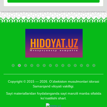
Copyright © 2015 — 2026. O‘zbekiston musulmonlari idorasi
Samarqand viloyati vakilligi.
Sayt materiallaridan foydalanganda sayt manzili manba sifatida
ko‘rsatilishi shart.