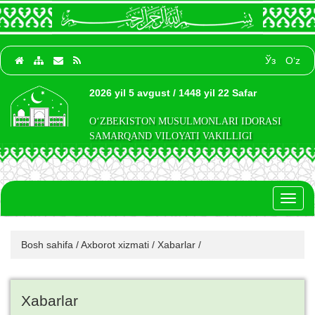
Ўз
O‘z
2026 yil 5 avgust / 1448 yil 22 Safar
O‘ZBEKISTON MUSULMONLARI IDORASI
SAMARQAND VILOYATI VAKILLIGI
Toggl
naviga
Bosh sahifa
/
Axborot xizmati
/
Xabarlar
/
Xabarlar