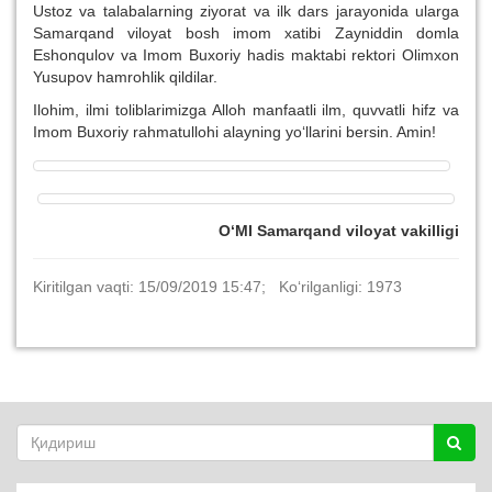
Ustoz va talabalarning ziyorat va ilk dars jarayonida ularga
Samarqand viloyat bosh imom xatibi Zayniddin domla
Eshonqulov va Imom Buxoriy hadis maktabi rektori Olimxon
Yusupov hamrohlik qildilar.
Ilohim, ilmi toliblarimizga Alloh manfaatli ilm, quvvatli hifz va
Imom Buxoriy rahmatullohi alayning yo‘llarini bersin. Amin!
O‘MI Samarqand viloyat vakilligi
Kiritilgan vaqti: 15/09/2019 15:47; Ko‘rilganligi: 1973