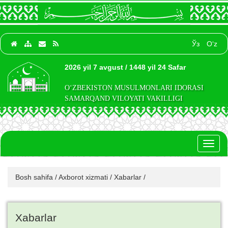
Ўз
O‘z
2026 yil 7 avgust / 1448 yil 24 Safar
O‘ZBEKISTON MUSULMONLARI IDORASI
SAMARQAND VILOYATI VAKILLIGI
Toggl
naviga
Bosh sahifa
/
Axborot xizmati
/
Xabarlar
/
Xabarlar