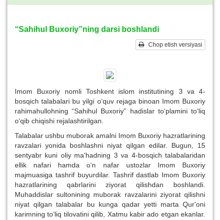
“Sahihul Buxoriy”ning darsi boshlandi
Chop etish versiyasi
Imom Buxoriy nomli Toshkent islom institutining 3 va 4-
bosqich talabalari bu yilgi o‘quv rejaga binoan Imom Buxoriy
rahimahullohning “Sahihul Buxoriy” hadislar to‘plamini to‘liq
o‘qib chiqishi rejalashtirilgan.
Talabalar ushbu muborak amalni Imom Buxoriy hazratlarining
ravzalari yonida boshlashni niyat qilgan edilar. Bugun, 15
sentyabr kuni oliy ma'hadning 3 va 4-bosqich talabalaridan
ellik nafari hamda o‘n nafar ustozlar Imom Buxoriy
majmuasiga tashrif buyurdilar. Tashrif dastlab Imom Buxoriy
hazratlarining qabrlarini ziyorat qilishdan boshlandi.
Muhaddislar sultonining muborak ravzalarini ziyorat qilishni
niyat qilgan talabalar bu kunga qadar yetti marta Qur'oni
karimning to‘liq tilovatini qilib, Xatmu kabir ado etgan ekanlar.