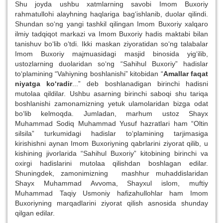
Shu joyda ushbu xatmlarning savobi Imom Buxoriy
rahmatullohi alayhning haqlariga bag‘ishlanib, duolar qilindi.
Shundan so‘ng yangi tashkil qilingan Imom Buxoriy xalqaro
ilmiy tadqiqot markazi va Imom Buxoriy hadis maktabi bilan
tanishuv bo‘lib o‘tdi. Ikki maskan ziyoratidan so‘ng talabalar
Imom Buxoriy majmuasidagi masjid binosida yig‘ilib,
ustozlarning duolaridan so‘ng “Sahihul Buxoriy” hadislar
to‘plamining “Vahiyning boshlanishi” kitobidan “
Amallar faqat
niyatga ko‘radir
...” deb boshlanadigan birinchi hadisni
mutolaa qildilar. Ushbu asarning birinchi saboqi shu tariqa
boshlanishi zamonamizning yetuk ulamolaridan bizga odat
bo‘lib kelmoqda. Jumladan, marhum ustoz Shayx
Muhammad Sodiq Muhammad Yusuf hazratlari ham “Oltin
silsila” turkumidagi hadislar to‘plamining tarjimasiga
kirishishni aynan Imom Buxoriyning qabrlarini ziyorat qilib, u
kishining jivorlarida “Sahihul Buxoriy” kitobining birinchi va
oxirgi hadislarini mutolaa qilishdan boshlagan edilar.
Shuningdek, zamonimizning mashhur muhaddislaridan
Shayx Muhammad Avvoma, Shayxul islom, muftiy
Muhammad Taqiy Usmoniy hafizahullohlar ham Imom
Buxoriyning marqadlarini ziyorat qilish asnosida shunday
qilgan edilar.