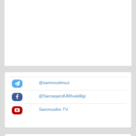
@sammuslimuz
@SamaqandUMIvakilligi
Sammuslim.TV