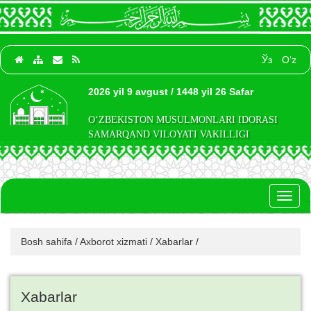
Ўз
O‘z
2026 yil 9 avgust / 1448 yil 26 Safar
O‘ZBEKISTON MUSULMONLARI IDORASI
SAMARQAND VILOYATI VAKILLIGI
Toggl
naviga
Bosh sahifa
/
Axborot xizmati
/
Xabarlar
/
Xabarlar