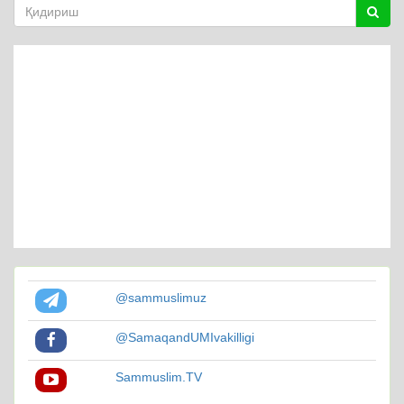
@sammuslimuz
@SamaqandUMIvakilligi
Sammuslim.TV