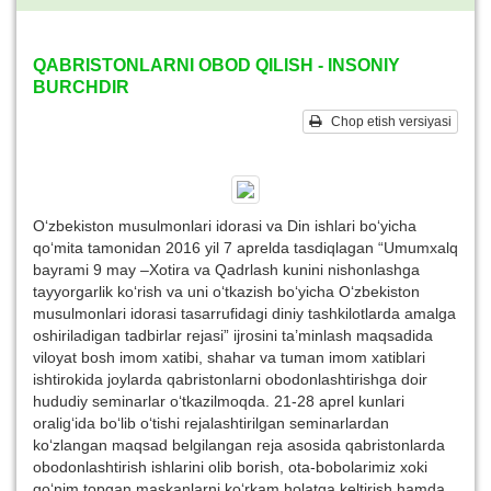
QABRISTONLARNI OBOD QILISH - INSONIY
BURCHDIR
Chop etish versiyasi
O‘zbekiston musulmonlari idorasi va Din ishlari bo‘yicha
qo‘mita tamonidan 2016 yil 7 aprelda tasdiqlagan “Umumxalq
bayrami 9 may –Xotira va Qadrlash kunini nishonlashga
tayyorgarlik ko‘rish va uni o‘tkazish bo‘yicha O‘zbekiston
musulmonlari idorasi tasarrufidagi diniy tashkilotlarda amalga
oshiriladigan tadbirlar rejasi” ijrosini ta’minlash maqsadida
viloyat bosh imom xatibi, shahar va tuman imom xatiblari
ishtirokida joylarda qabristonlarni obodonlashtirishga doir
hududiy seminarlar o‘tkazilmoqda. 21-28 aprel kunlari
oralig‘ida bo‘lib o‘tishi rejalashtirilgan seminarlardan
ko‘zlangan maqsad belgilangan reja asosida qabristonlarda
obodonlashtirish ishlarini olib borish, ota-bobolarimiz xoki
qo‘nim topgan maskanlarni ko‘rkam holatga keltirish hamda