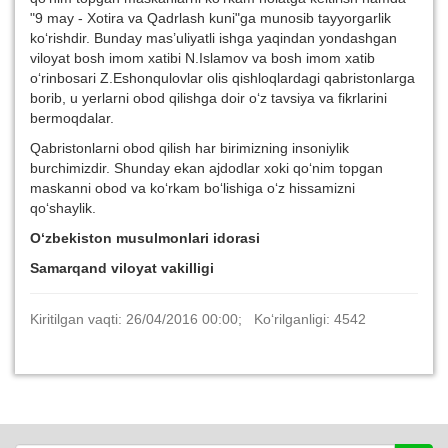
"9 may ­­­- Xotira va Qadrlash kuni"ga munosib tayyorgarlik
ko‘rishdir. Bunday mas’uliyatli ishga yaqindan yondashgan
viloyat bosh imom xatibi N.Islamov va bosh imom xatib
o‘rinbosari Z.Eshonqulovlar olis qishloqlardagi qabristonlarga
borib, u yerlarni obod qilishga doir o‘z tavsiya va fikrlarini
bermoqdalar.
Qabristonlarni obod qilish har birimizning insoniylik
burchimizdir. Shunday ekan ajdodlar xoki qo‘nim topgan
maskanni obod va ko‘rkam bo‘lishiga o‘z hissamizni
qo‘shaylik.
O‘zbekiston musulmonlari idorasi
Samarqand viloyat vakilligi
Kiritilgan vaqti: 26/04/2016 00:00; Ko‘rilganligi: 4542